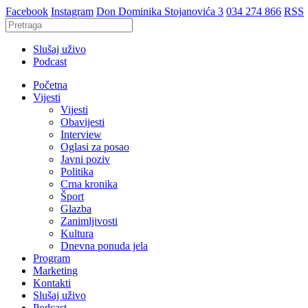
Facebook
Instagram
Don Dominika Stojanovića 3
034 274 866
RSS
Slušaj uživo
Podcast
Početna
Vijesti
Vijesti
Obavijesti
Interview
Oglasi za posao
Javni poziv
Politika
Crna kronika
Šport
Glazba
Zanimljivosti
Kultura
Dnevna ponuda jela
Program
Marketing
Kontakti
Slušaj uživo
Podcast