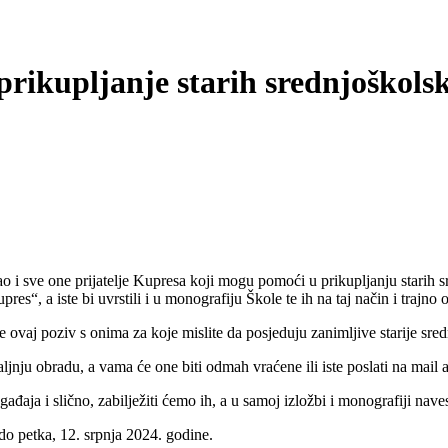
prikupljanje starih srednjoškolsk
o i sve one prijatelje Kupresa koji mogu pomoći u prikupljanju starih sr
s“, a iste bi uvrstili i u monografiju Škole te ih na taj način i trajno 
lite ovaj poziv s onima za koje mislite da posjeduju zanimljive starije sre
aljnju obradu, a vama će one biti odmah vraćene ili iste poslati na mail
đaja i slično, zabilježiti ćemo ih, a u samoj izložbi i monografiji naves
 do petka, 12. srpnja 2024. godine.