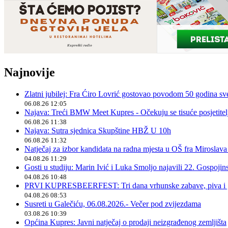
Najnovije
Zlatni jubilej: Fra Ćiro Lovrić gostovao povodom 50 godina sv
06.08.26 12:05
Najava: Treći BMW Meet Kupres - Očekuju se tisuće posjetitelja
06.08.26 11:38
Najava: Sutra sjednica Skupštine HBŽ U 10h
06.08.26 11:32
Natječaj za izbor kandidata na radna mjesta u OŠ fra Miroslav
04.08.26 11:29
Gosti u studiju: Marin Ivić i Luka Smoljo najavili 22. Gospoji
04.08.26 10:48
PRVI KUPRESBEERFEST: Tri dana vrhunske zabave, piva i „
04.08.26 08:53
Susreti u Galečiću, 06.08.2026.- Večer pod zvijezdama
03.08.26 10:39
Općina Kupres: Javni natječaj o prodaji neizgrađenog zemljišta