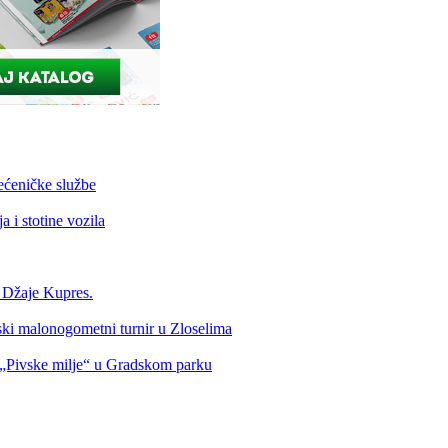
ećeničke službe
 i stotine vozila
a Džaje Kupres.
nski malonogometni turnir u Zloselima
Pivske milje“ u Gradskom parku