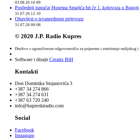
03.08.26 10:09
Posljednji ispraćaj Huseina Smajića bit će 1. kolovoza u Bugoj
31.07.26 12:10
Obavijest o izvanrednom prijevozu
31.07.26 09:08
© 2020 J.P. Radio Kupres
Društvo s ograničenom odgovornošću za pripremu i emitiranje radijskog i 
Software i dizajn
Creatix BiH
Kontakti
Don Dominika Stojanovića 3
+387 34 274 866
+387 34 274 631
+387 63 720 240
info@kupreskiradio.com
Social
Facebook
Instagram