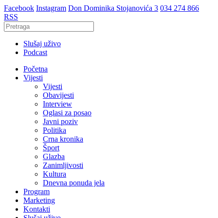
Facebook
Instagram
Don Dominika Stojanovića 3
034 274 866
RSS
Slušaj uživo
Podcast
Početna
Vijesti
Vijesti
Obavijesti
Interview
Oglasi za posao
Javni poziv
Politika
Crna kronika
Šport
Glazba
Zanimljivosti
Kultura
Dnevna ponuda jela
Program
Marketing
Kontakti
Slušaj uživo