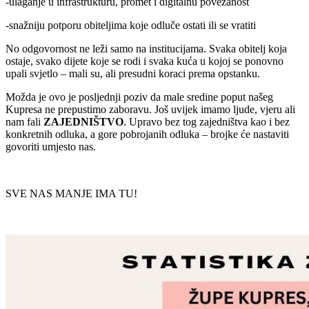
-ulaganje u infrastrukturu, promet i digitalnu povezanost
-snažniju potporu obiteljima koje odluče ostati ili se vratiti
No odgovornost ne leži samo na institucijama. Svaka obitelj koja
ostaje, svako dijete koje se rodi i svaka kuća u kojoj se ponovno
upali svjetlo – mali su, ali presudni koraci prema opstanku.
Možda je ovo je posljednji poziv da male sredine poput našeg
Kupresa ne prepustimo zaboravu. Još uvijek imamo ljude, vjeru ali
nam fali
ZAJEDNIŠTVO
. Upravo bez tog zajedništva kao i bez
konkretnih odluka, a gore pobrojanih odluka – brojke će nastaviti
govoriti umjesto nas.
SVE NAS MANJE IMA TU!