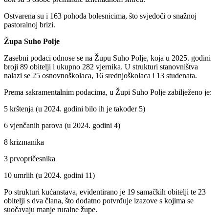
Ostvarena su i 163 pohoda bolesnicima, što svjedoči o snažnoj
pastoralnoj brizi.
Župa Suho Polje
Zasebni podaci odnose se na Župu Suho Polje, koja u 2025. godini
broji 89 obitelji i ukupno 282 vjernika. U strukturi stanovništva
nalazi se 25 osnovnoškolaca, 16 srednjoškolaca i 13 studenata.
Prema sakramentalnim podacima, u Župi Suho Polje zabilježeno je:
5 krštenja (u 2024. godini bilo ih je također 5)
6 vjenčanih parova (u 2024. godini 4)
8 krizmanika
3 prvopričesnika
10 umrlih (u 2024. godini 11)
Po strukturi kućanstava, evidentirano je 19 samačkih obitelji te 23
obitelji s dva člana, što dodatno potvrđuje izazove s kojima se
suočavaju manje ruralne župe.