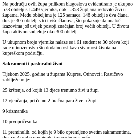
Na području ovih župa prilikom blagoslova evidentirano je ukupno
578 obitelji s 1.449 vjernika, dok 1.358 župljana redovito živi u
župama. Među obiteljima je 125 samaca, 148 obitelji s dva člana,
dok je 305 obitelji s tri i više članova, što pokazuje da unatoč
izazovima još uvijek postoji značajan broj većih obitelji. U životu
župa aktivno sudjeluje oko 300 obitelji.
U ukupnom broju vjernika nalaze se i 61 student te 30 očeva koji
rade u inozemstvu što dodatno oslikava stvarnost života na
kupreškom području.
Sakramenti i pastoralni život
Tijekom 2025. godine u župama Kupres, Otinovci i Rastičevo
zabilježeno je:
25 krštenja, od kojih 13 djece trenutno živi u župi
12 vjenčanja, pri čemu 2 bračna para žive u župi
9 krizmanika
10 prvopričesnika
11 preminulih, od kojih je 9 bilo opremljeno svetim sakramentima,
dok su 3 osobe preminule iznenadnom smrću.