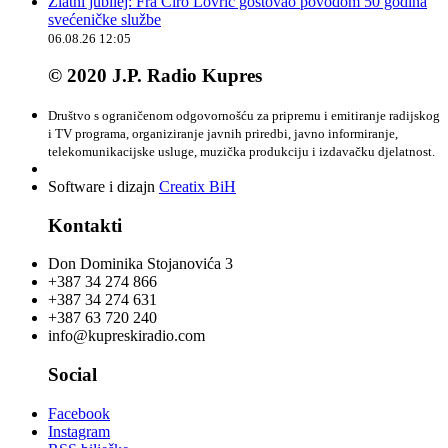
Zlatni jubilej: Fra Ćiro Lovrić gostovao povodom 50 godina
svećeničke službe
06.08.26 12:05
© 2020 J.P. Radio Kupres
Društvo s ograničenom odgovornošću za pripremu i emitiranje radijskog
i TV programa, organiziranje javnih priredbi, javno informiranje,
telekomunikacijske usluge, muzička produkciju i izdavačku djelatnost.
Software i dizajn
Creatix BiH
Kontakti
Don Dominika Stojanovića 3
+387 34 274 866
+387 34 274 631
+387 63 720 240
info@kupreskiradio.com
Social
Facebook
Instagram