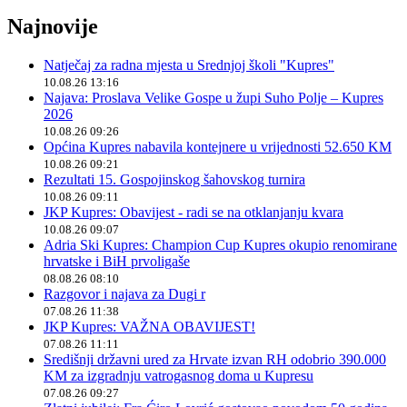
Najnovije
Natječaj za radna mjesta u Srednjoj školi "Kupres"
10.08.26 13:16
Najava: Proslava Velike Gospe u župi Suho Polje – Kupres
2026
10.08.26 09:26
Općina Kupres nabavila kontejnere u vrijednosti 52.650 KM
10.08.26 09:21
Rezultati 15. Gospojinskog šahovskog turnira
10.08.26 09:11
JKP Kupres: Obavijest - radi se na otklanjanju kvara
10.08.26 09:07
Adria Ski Kupres: Champion Cup Kupres okupio renomirane
hrvatske i BiH prvoligaše
08.08.26 08:10
Razgovor i najava za Dugi r
07.08.26 11:38
JKP Kupres: VAŽNA OBAVIJEST!
07.08.26 11:11
Središnji državni ured za Hrvate izvan RH odobrio 390.000
KM za izgradnju vatrogasnog doma u Kupresu
07.08.26 09:27