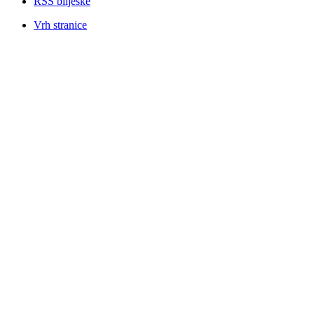
RSS bilješke
Vrh stranice