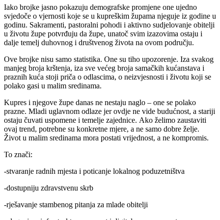
Iako brojke jasno pokazuju demografske promjene one ujedno
svjedoče o vjernosti koje se u kupreškim župama njeguje iz godine u
godinu. Sakramenti, pastoralni pohodi i aktivno sudjelovanje obitelji
u životu župe potvrđuju da župe, unatoč svim izazovima ostaju i
dalje temelj duhovnog i društvenog života na ovom području.
Ove brojke nisu samo statistika. One su tiho upozorenje. Iza svakog
manjeg broja krštenja, iza sve većeg broja samačkih kućanstava i
praznih kuća stoji priča o odlascima, o neizvjesnosti i životu koji se
polako gasi u malim sredinama.
Kupres i njegove župe danas ne nestaju naglo – one se polako
prazne. Mladi uglavnom odlaze jer ovdje ne vide budućnost, a stariji
ostaju čuvati uspomene i temelje zajednice.
Ako želimo zaustaviti
ovaj trend, potrebne su konkretne mjere, a ne samo dobre želje.
Život u malim sredinama mora postati vrijednost, a ne kompromis.
To znači:
-stvaranje radnih mjesta i poticanje lokalnog poduzetništva
-dostupniju zdravstvenu skrb
-rješavanje stambenog pitanja za mlade obitelji