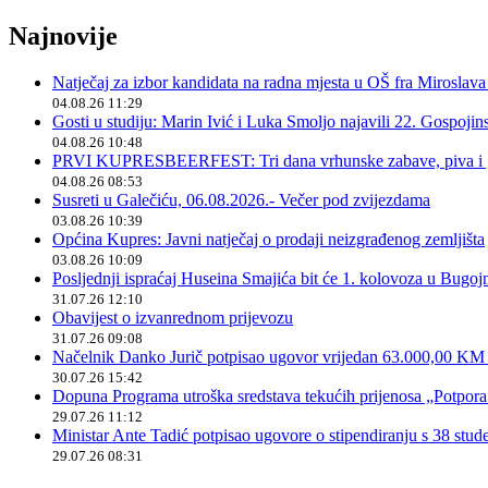
Najnovije
Natječaj za izbor kandidata na radna mjesta u OŠ fra Miroslav
04.08.26 11:29
Gosti u studiju: Marin Ivić i Luka Smoljo najavili 22. Gospoji
04.08.26 10:48
PRVI KUPRESBEERFEST: Tri dana vrhunske zabave, piva i „
04.08.26 08:53
Susreti u Galečiću, 06.08.2026.- Večer pod zvijezdama
03.08.26 10:39
Općina Kupres: Javni natječaj o prodaji neizgrađenog zemljišta
03.08.26 10:09
Posljednji ispraćaj Huseina Smajića bit će 1. kolovoza u Bugoj
31.07.26 12:10
Obavijest o izvanrednom prijevozu
31.07.26 09:08
Načelnik Danko Jurič potpisao ugovor vrijedan 63.000,00 KM z
30.07.26 15:42
Dopuna Programa utroška sredstava tekućih prijenosa „Potpora
29.07.26 11:12
Ministar Ante Tadić potpisao ugovore o stipendiranju s 38 stu
29.07.26 08:31