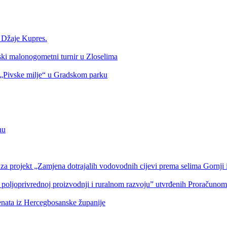
a Džaje Kupres.
nski malonogometni turnir u Zloselima
Pivske milje“ u Gradskom parku
nu
a projekt „Zamjena dotrajalih vodovodnih cijevi prema selima Gornji i
 poljoprivrednoj proizvodnji i ruralnom razvoju” utvrđenih Proračuno
denata iz Hercegbosanske županije