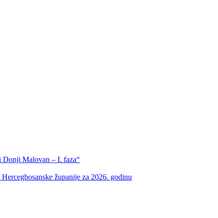
 Donji Malovan – I. faza“
m Hercegbosanske županije za 2026. godinu