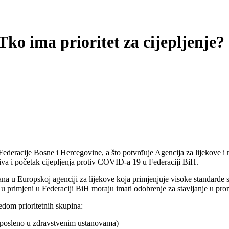
Tko ima prioritet za cijepljenje?
deracije Bosne i Hercegovine, a što potvrđuje Agencija za lijekove i
iva i početak cijepljenja protiv COVID-a 19 u Federaciji BiH.
irana u Europskoj agenciji za lijekove koja primjenjuje visoke standarde 
 u primjeni u Federaciji BiH moraju imati odobrenje za stavljanje u pro
jedom prioritetnih skupina:
 zaposleno u zdravstvenim ustanovama)