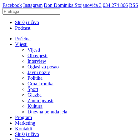
Facebook
Instagram
Don Dominika Stojanovića 3
034 274 866
RSS
Slušaj uživo
Podcast
Početna
Vijesti
Vijesti
Obavijesti
Interview
Oglasi za posao
Javni poziv
Politika
Crna kronika
Šport
Glazba
Zanimljivosti
Kultura
Dnevna ponuda jela
Program
Marketing
Kontakti
Slušaj uživo
Podcast