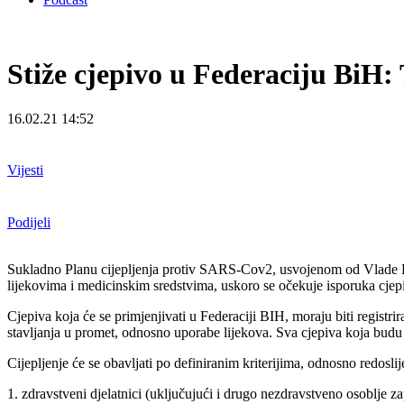
Stiže cjepivo u Federaciju BiH: 
16.02.21 14:52
Vijesti
Podijeli
Sukladno Planu cijepljenja protiv SARS-Cov2, usvojenom od Vlade Fe
lijekovima i medicinskim sredstvima, uskoro se očekuje isporuka cjep
Cjepiva koja će se primjenjivati u Federaciji BIH, moraju biti registr
stavljanja u promet, odnosno uporabe lijekova. Sva cjepiva koja budu
Cijepljenje će se obavljati po definiranim kriterijima, odnosno redosli
1. zdravstveni djelatnici (uključujući i drugo nezdravstveno osoblje