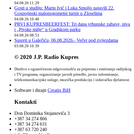
04.08.26 11:29
Gosti u studiju: Marin Ivić i Luka Smoljo najavili 22.
Gospojinski malonogometni turnir u Zloselima
04.08.26 10:48
PRVI KUPRESBEERFEST: Tri dana vrhunske zabave, piva
i „Pivske milje“ u Gradskom parku
04.08.26 08:53
Susreti u Galečiću, 06.08.2026.- Večer pod zvijezdama
03.08.26 10:39
© 2020 J.P. Radio Kupres
Društvo s ograničenom odgovornošću za pripremu i emitiranje radijskog
i TV programa, organiziranje javnih priredbi, javno informiranje,
telekomunikacijske usluge, muzička produkciju i izdavačku djelatnost.
Software i dizajn
Creatix BiH
Kontakti
Don Dominika Stojanovića 3
+387 34 274 866
+387 34 274 631
+387 63 720 240