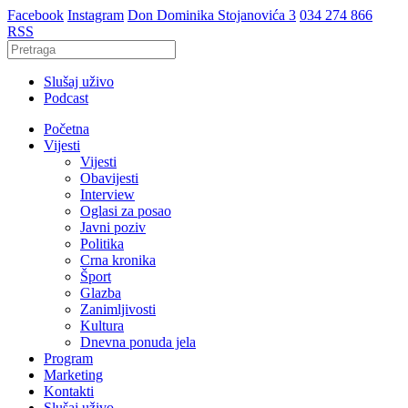
Facebook
Instagram
Don Dominika Stojanovića 3
034 274 866
RSS
Slušaj uživo
Podcast
Početna
Vijesti
Vijesti
Obavijesti
Interview
Oglasi za posao
Javni poziv
Politika
Crna kronika
Šport
Glazba
Zanimljivosti
Kultura
Dnevna ponuda jela
Program
Marketing
Kontakti
Slušaj uživo