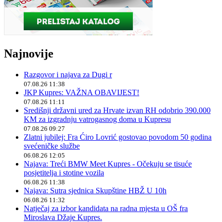
Najnovije
Razgovor i najava za Dugi r
07.08.26 11:38
JKP Kupres: VAŽNA OBAVIJEST!
07.08.26 11:11
Središnji državni ured za Hrvate izvan RH odobrio 390.000
KM za izgradnju vatrogasnog doma u Kupresu
07.08.26 09:27
Zlatni jubilej: Fra Ćiro Lovrić gostovao povodom 50 godina
svećeničke službe
06.08.26 12:05
Najava: Treći BMW Meet Kupres - Očekuju se tisuće
posjetitelja i stotine vozila
06.08.26 11:38
Najava: Sutra sjednica Skupštine HBŽ U 10h
06.08.26 11:32
Natječaj za izbor kandidata na radna mjesta u OŠ fra
Miroslava Džaje Kupres.