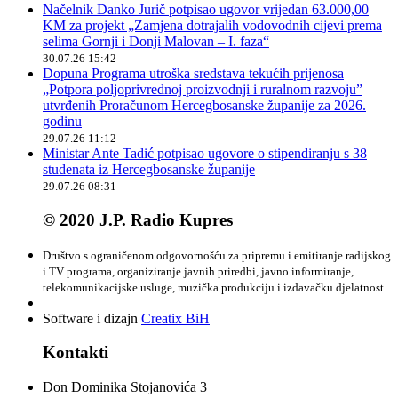
Načelnik Danko Jurič potpisao ugovor vrijedan 63.000,00
KM za projekt „Zamjena dotrajalih vodovodnih cijevi prema
selima Gornji i Donji Malovan – I. faza“
30.07.26 15:42
Dopuna Programa utroška sredstava tekućih prijenosa
„Potpora poljoprivrednoj proizvodnji i ruralnom razvoju”
utvrđenih Proračunom Hercegbosanske županije za 2026.
godinu
29.07.26 11:12
Ministar Ante Tadić potpisao ugovore o stipendiranju s 38
studenata iz Hercegbosanske županije
29.07.26 08:31
© 2020 J.P. Radio Kupres
Društvo s ograničenom odgovornošću za pripremu i emitiranje radijskog
i TV programa, organiziranje javnih priredbi, javno informiranje,
telekomunikacijske usluge, muzička produkciju i izdavačku djelatnost.
Software i dizajn
Creatix BiH
Kontakti
Don Dominika Stojanovića 3