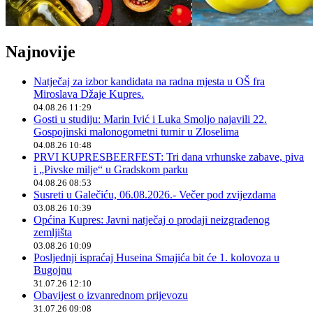
Najnovije
Natječaj za izbor kandidata na radna mjesta u OŠ fra
Miroslava Džaje Kupres.
04.08.26 11:29
Gosti u studiju: Marin Ivić i Luka Smoljo najavili 22.
Gospojinski malonogometni turnir u Zloselima
04.08.26 10:48
PRVI KUPRESBEERFEST: Tri dana vrhunske zabave, piva
i „Pivske milje“ u Gradskom parku
04.08.26 08:53
Susreti u Galečiću, 06.08.2026.- Večer pod zvijezdama
03.08.26 10:39
Općina Kupres: Javni natječaj o prodaji neizgrađenog
zemljišta
03.08.26 10:09
Posljednji ispraćaj Huseina Smajića bit će 1. kolovoza u
Bugojnu
31.07.26 12:10
Obavijest o izvanrednom prijevozu
31.07.26 09:08