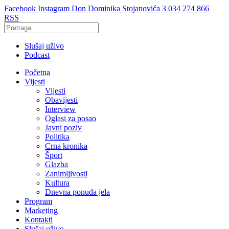
Facebook
Instagram
Don Dominika Stojanovića 3
034 274 866
RSS
Slušaj uživo
Podcast
Početna
Vijesti
Vijesti
Obavijesti
Interview
Oglasi za posao
Javni poziv
Politika
Crna kronika
Šport
Glazba
Zanimljivosti
Kultura
Dnevna ponuda jela
Program
Marketing
Kontakti
Slušaj uživo