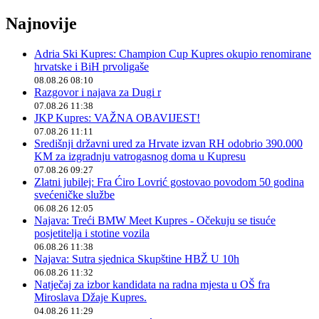
Najnovije
Adria Ski Kupres: Champion Cup Kupres okupio renomirane
hrvatske i BiH prvoligaše
08.08.26 08:10
Razgovor i najava za Dugi r
07.08.26 11:38
JKP Kupres: VAŽNA OBAVIJEST!
07.08.26 11:11
Središnji državni ured za Hrvate izvan RH odobrio 390.000
KM za izgradnju vatrogasnog doma u Kupresu
07.08.26 09:27
Zlatni jubilej: Fra Ćiro Lovrić gostovao povodom 50 godina
svećeničke službe
06.08.26 12:05
Najava: Treći BMW Meet Kupres - Očekuju se tisuće
posjetitelja i stotine vozila
06.08.26 11:38
Najava: Sutra sjednica Skupštine HBŽ U 10h
06.08.26 11:32
Natječaj za izbor kandidata na radna mjesta u OŠ fra
Miroslava Džaje Kupres.
04.08.26 11:29