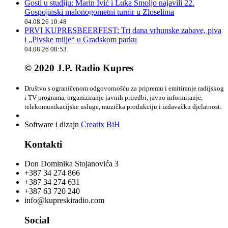
Gosti u studiju: Marin Ivić i Luka Smoljo najavili 22.
Gospojinski malonogometni turnir u Zloselima
04.08.26 10:48
PRVI KUPRESBEERFEST: Tri dana vrhunske zabave, piva
i „Pivske milje“ u Gradskom parku
04.08.26 08:53
© 2020 J.P. Radio Kupres
Društvo s ograničenom odgovornošću za pripremu i emitiranje radijskog
i TV programa, organiziranje javnih priredbi, javno informiranje,
telekomunikacijske usluge, muzička produkciju i izdavačku djelatnost.
Software i dizajn
Creatix BiH
Kontakti
Don Dominika Stojanovića 3
+387 34 274 866
+387 34 274 631
+387 63 720 240
info@kupreskiradio.com
Social