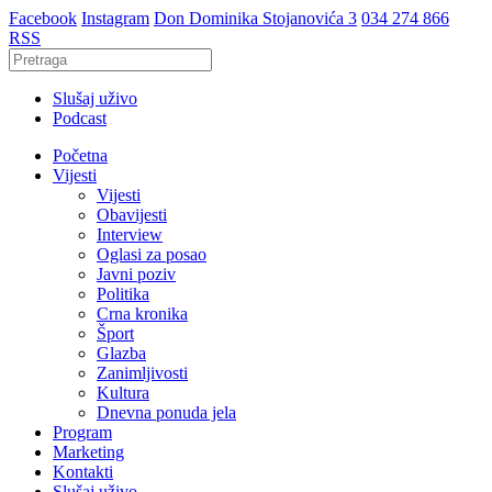
Facebook
Instagram
Don Dominika Stojanovića 3
034 274 866
RSS
Slušaj uživo
Podcast
Početna
Vijesti
Vijesti
Obavijesti
Interview
Oglasi za posao
Javni poziv
Politika
Crna kronika
Šport
Glazba
Zanimljivosti
Kultura
Dnevna ponuda jela
Program
Marketing
Kontakti
Slušaj uživo