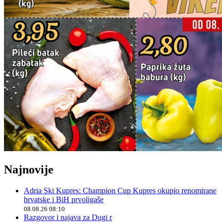
Najnovije
Adria Ski Kupres: Champion Cup Kupres okupio renomirane
hrvatske i BiH prvoligaše
08.08.26 08:10
Razgovor i najava za Dugi r