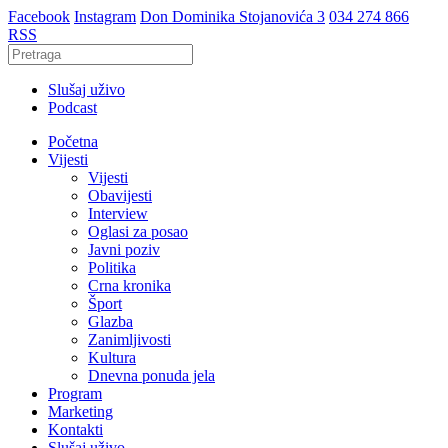
Facebook
Instagram
Don Dominika Stojanovića 3
034 274 866
RSS
Slušaj uživo
Podcast
Početna
Vijesti
Vijesti
Obavijesti
Interview
Oglasi za posao
Javni poziv
Politika
Crna kronika
Šport
Glazba
Zanimljivosti
Kultura
Dnevna ponuda jela
Program
Marketing
Kontakti
Slušaj uživo