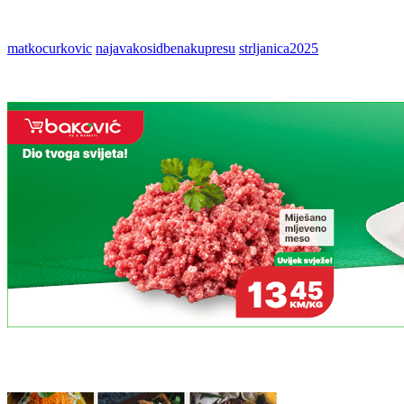
matkocurkovic
najavakosidbenakupresu
strljanica2025