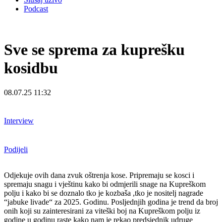
Podcast
Sve se sprema za kuprešku
kosidbu
08.07.25 11:32
Interview
Podijeli
Odjekuje ovih dana zvuk oštrenja kose. Pripremaju se kosci i
spremaju snagu i vještinu kako bi odmjerili snage na Kupreškom
polju i kako bi se doznalo tko je kozbaša ,tko je nositelj nagrade
“jabuke livade“ za 2025. Godinu. Posljednjih godina je trend da broj
onih koji su zainteresirani za viteški boj na Kupreškom polju iz
godine u godinu raste kako nam je rekao predsjednik udruge