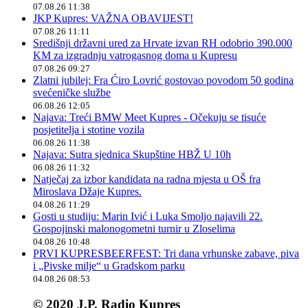
07.08.26 11:38
JKP Kupres: VAŽNA OBAVIJEST!
07.08.26 11:11
Središnji državni ured za Hrvate izvan RH odobrio 390.000
KM za izgradnju vatrogasnog doma u Kupresu
07.08.26 09:27
Zlatni jubilej: Fra Ćiro Lovrić gostovao povodom 50 godina
svećeničke službe
06.08.26 12:05
Najava: Treći BMW Meet Kupres - Očekuju se tisuće
posjetitelja i stotine vozila
06.08.26 11:38
Najava: Sutra sjednica Skupštine HBŽ U 10h
06.08.26 11:32
Natječaj za izbor kandidata na radna mjesta u OŠ fra
Miroslava Džaje Kupres.
04.08.26 11:29
Gosti u studiju: Marin Ivić i Luka Smoljo najavili 22.
Gospojinski malonogometni turnir u Zloselima
04.08.26 10:48
PRVI KUPRESBEERFEST: Tri dana vrhunske zabave, piva
i „Pivske milje“ u Gradskom parku
04.08.26 08:53
© 2020 J.P. Radio Kupres