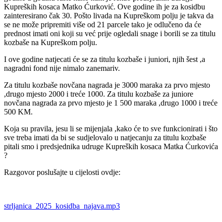
Kupreških kosaca Matko Ćurković. Ove godine ih je za kosidbu
zainteresirano čak 30. Pošto livada na Kupreškom polju je takva da
se ne može pripremiti više od 21 parcele tako je odlučeno da će
prednost imati oni koji su već prije ogledali snage i borili se za titulu
kozbaše na Kupreškom polju.
I ove godine natjecati će se za titulu kozbaše i juniori, njih šest ,a
nagradni fond nije nimalo zanemariv.
Za titulu kozbaše novčana nagrada je 3000 maraka za prvo mjesto
,drugo mjesto 2000 i treće 1000. Za titulu kozbaše za juniore
novčana nagrada za prvo mjesto je 1 500 maraka ,drugo 1000 i treće
500 KM.
Koja su pravila, jesu li se mijenjala ,kako će to sve funkcionirati i što
sve treba imati da bi se sudjelovalo u natjecanju za titulu kozbaše
pitali smo i predsjednika udruge Kupreških kosaca Matka Ćurkovića
?
Razgovor poslušajte u cijelosti ovdje:
strljanica_2025_kosidba_najava.mp3