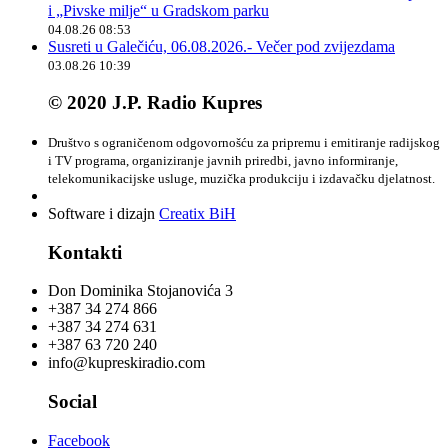
i „Pivske milje“ u Gradskom parku
04.08.26 08:53
Susreti u Galečiću, 06.08.2026.- Večer pod zvijezdama
03.08.26 10:39
© 2020 J.P. Radio Kupres
Društvo s ograničenom odgovornošću za pripremu i emitiranje radijskog
i TV programa, organiziranje javnih priredbi, javno informiranje,
telekomunikacijske usluge, muzička produkciju i izdavačku djelatnost.
Software i dizajn
Creatix BiH
Kontakti
Don Dominika Stojanovića 3
+387 34 274 866
+387 34 274 631
+387 63 720 240
info@kupreskiradio.com
Social
Facebook