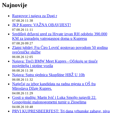
Najnovije
Razgovor i najava za Dugi r
07.08.26 11:38
JKP Kupres: VAŽNA OBAVIJEST!
07.08.26 11:11
Središnji državni ured za Hrvate izvan RH odobrio 390.000
KM za izgradnju vatrogasnog doma u Kupresu
07.08.26 09:27
Zlatni jubilej: Fra Ćiro Lovrić gostovao povodom 50 godina
svećeničke službe
06.08.26 12:05
Najava: Treći BMW Meet Kupres - Očekuju se tisuće
posjetitelja i stotine vozila
06.08.26 11:38
Najava: Sutra sjednica Skupštine HBŽ U 10h
06.08.26 11:32
Natječaj za izbor kandidata na radna mjesta u OŠ fra
Miroslava Džaje Kupres.
04.08.26 11:29
Gosti u studiju: Marin Ivić i Luka Smoljo najavili 22.
Gospojinski malonogometni turnir u Zloselima
04.08.26 10:48
PRVI KUPRESBEERFEST: Tri dana vrhunske zabave, piva