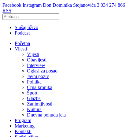
Facebook
Instagram
Don Dominika Stojanovića 3
034 274 866
RSS
Slušaj uživo
Podcast
Početna
Vijesti
Vijesti
Obavijesti
Interview
Oglasi za posao
Javni poziv
Politika
Crna kronika
Šport
Glazba
Zanimljivosti
Kultura
Dnevna ponuda jela
Program
Marketing
Kontakti
Slušaj uživo