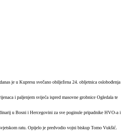
danas je u Kupresu svečano obilježena 24. obljetnica oslobođenja
ijenaca i paljenjem svijeća ispred masovne grobnice Ogledala te
rdinarij u Bosni i Hercegovini za sve poginule pripadnike HVO-a i
 svjetskom ratu. Opijelo je predvodio vojni biskup Tomo Vukšić.