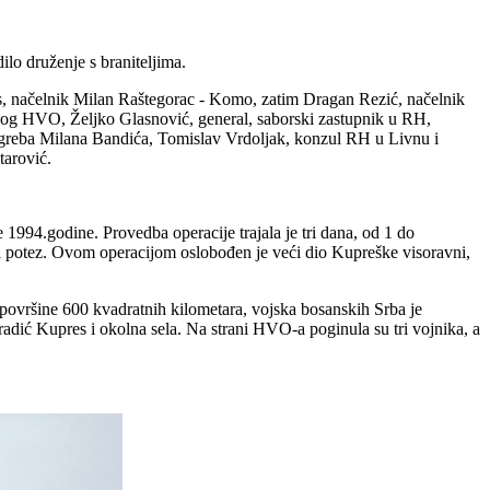
o druženje s braniteljima.
 načelnik Milan Raštegorac - Komo, zatim Dragan Rezić, načelnik
atnog HVO, Željko Glasnović, general, saborski zastupnik u RH,
agreba Milana Bandića, Tomislav Vrdoljak, konzul RH u Livnu i
tarović.
994.godine. Provedba operacije trajala je tri dana, od 1 do
žni potez. Ovom operacijom oslobođen je veći dio Kupreške visoravni,
površine 600 kvadratnih kilometara, vojska bosanskih Srba je
adić Kupres i okolna sela. Na strani HVO-a poginula su tri vojnika, a