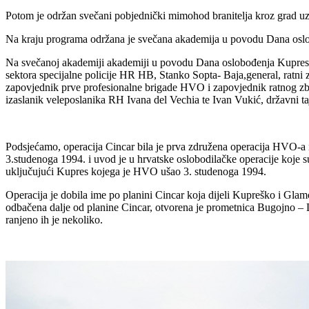
Potom je održan svečani pobjednički mimohod branitelja kroz grad uz
Na kraju programa održana je svečana akademija u povodu Dana oslob
Na svečanoj akademiji akademiji u povodu Dana oslobođenja Kupresa
sektora specijalne policije HR HB, Stanko Sopta- Baja,general, ratni
zapovjednik prve profesionalne brigade HVO i zapovjednik ratnog z
izaslanik veleposlanika RH Ivana del Vechia te Ivan Vukić, državni ta
Podsjećamo, operacija Cincar bila je prva združena operacija HVO-a 
3.studenoga 1994. i uvod je u hrvatske oslobodilačke operacije koje s
uključujući Kupres kojega je HVO ušao 3. studenoga 1994.
Operacija je dobila ime po planini Cincar koja dijeli Kupreško i Gl
odbačena dalje od planine Cincar, otvorena je prometnica Bugojno – L
ranjeno ih je nekoliko.