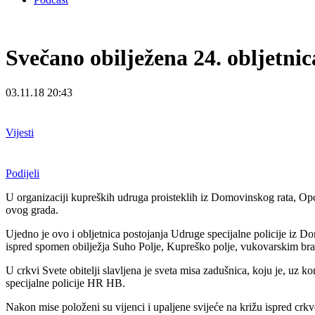
Svečano obilježena 24. obljetni
03.11.18 20:43
Vijesti
Podijeli
U organizaciji kupreških udruga proisteklih iz Domovinskog rata, Op
ovog grada.
Ujedno je ovo i obljetnica postojanja Udruge specijalne policije iz
ispred spomen obilježja Suho Polje, Kupreško polje, vukovarskim branit
U crkvi Svete obitelji slavljena je sveta misa zadušnica, koju je, u
specijalne policije HR HB.
Nakon mise položeni su vijenci i upaljene svijeće na križu ispred cr