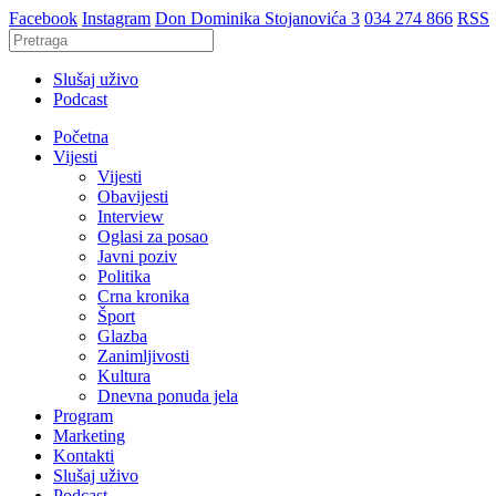
Facebook
Instagram
Don Dominika Stojanovića 3
034 274 866
RSS
Slušaj uživo
Podcast
Početna
Vijesti
Vijesti
Obavijesti
Interview
Oglasi za posao
Javni poziv
Politika
Crna kronika
Šport
Glazba
Zanimljivosti
Kultura
Dnevna ponuda jela
Program
Marketing
Kontakti
Slušaj uživo
Podcast