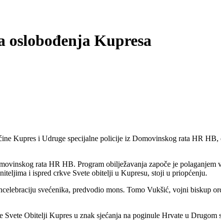
ca oslobođenja Kupresa
ćine Kupres i Udruge specijalne policije iz Domovinskog rata HR HB, 
 Domovinskog rata HR HB. Program obilježavanja započe je polaganjem v
eljima i ispred crkve Svete obitelji u Kupresu, stoji u priopćenju.
z koncelebraciju svećenika, predvodio mons. Tomo Vukšić, vojni biskup o
kve Svete Obitelji Kupres u znak sjećanja na poginule Hrvate u Drugom