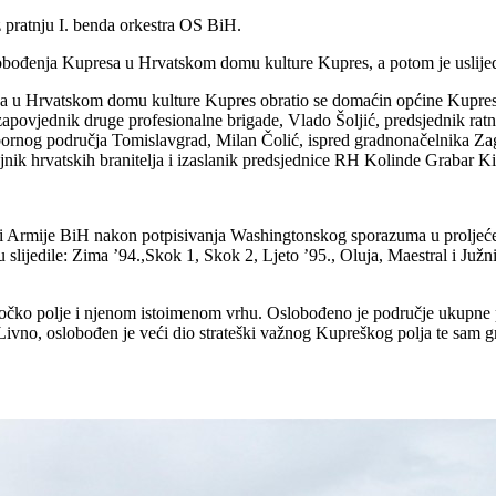
 pratnju I. benda orkestra OS BiH.
ođenja Kupresa u Hrvatskom domu kulture Kupres, a potom je uslijedil
 u Hrvatskom domu kulture Kupres obratio se domaćin općine Kupres,
 zapovjednik druge profesionalne brigade, Vlado Šoljić, predsjednik r
bornog područja Tomislavgrad, Milan Čolić, ispred gradnonačelnika Z
jnik hrvatskih branitelja i izaslanik predsjednice RH Kolinde Grabar Ki
i Armije BiH nakon potpisivanja Washingtonskog sporazuma u proljeće 1
u slijedile: Zima ’94.,Skok 1, Skok 2, Ljeto ’95., Oluja, Maestral i Ju
amočko polje i njenom istoimenom vrhu. Oslobođeno je područje ukupne 
ivno, oslobođen je veći dio strateški važnog Kupreškog polja te sam gr