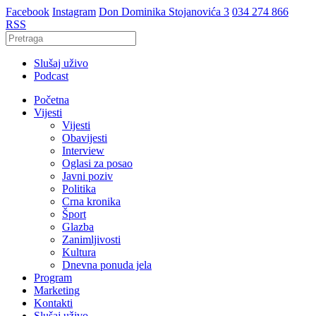
Facebook
Instagram
Don Dominika Stojanovića 3
034 274 866
RSS
Slušaj uživo
Podcast
Početna
Vijesti
Vijesti
Obavijesti
Interview
Oglasi za posao
Javni poziv
Politika
Crna kronika
Šport
Glazba
Zanimljivosti
Kultura
Dnevna ponuda jela
Program
Marketing
Kontakti
Slušaj uživo