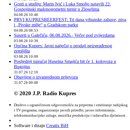
Gosti u studiju: Marin Ivić i Luka Smoljo najavili 22.
Gospojinski malonogometni turnir u Zloselima
04.08.26 10:48
PRVI KUPRESBEERFEST: Tri dana vrhunske zabave, piva
i „Pivske milje“ u Gradskom parku
04.08.26 08:53
Susreti u Galečiću, 06.08.2026.- Večer pod zvijezdama
03.08.26 10:39
Općina Kupres: Javni natječaj o prodaji neizgrađenog
zemljišta
03.08.26 10:09
Posljednji ispraćaj Huseina Smajića bit će 1. kolovoza u
Bugojnu
31.07.26 12:10
Obavijest o izvanrednom prijevozu
31.07.26 09:08
© 2020 J.P. Radio Kupres
Društvo s ograničenom odgovornošću za pripremu i emitiranje radijskog
i TV programa, organiziranje javnih priredbi, javno informiranje,
telekomunikacijske usluge, muzička produkciju i izdavačku djelatnost.
Software i dizajn
Creatix BiH