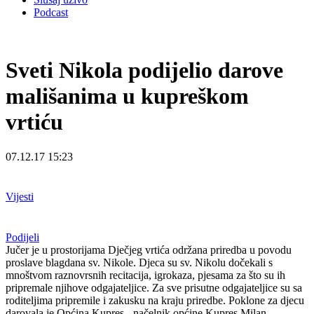
Podcast
Sveti Nikola podijelio darove
mališanima u kupreškom
vrtiću
07.12.17 15:23
Vijesti
Podijeli
Jučer je u prostorijama Dječjeg vrtića održana priredba u povodu
proslave blagdana sv. Nikole. Djeca su sv. Nikolu dočekali s
mnoštvom raznovrsnih recitacija, igrokaza, pjesama za što su ih
pripremale njihove odgajateljice. Za sve prisutne odgajateljice su sa
roditeljima pripremile i zakusku na kraju priredbe. Poklone za djecu
darovala je Općina Kupres - načelnik općine Kupres Milan