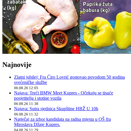
Najnovije
Zlatni jubilej: Fra Ćiro Lovrić gostovao povodom 50 godina
svećeničke službe
06.08.26 12:05
Najava: Treći BMW Meet Kupres - Očekuju se tisuće
posjetitelja i stotine vozila
06.08.26 11:38
Najava: Sutra sjednica Skupštine HBŽ U 10h
06.08.26 11:32
Natječaj za izbor kandidata na radna mjesta u OŠ fra
Miroslava Džaje Kupres.
04.08.26 11:29