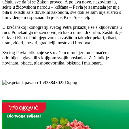
učiniti sve da bi se Zakon proveo. A pojava nove, nazovimo ju,
sekte u židovskom narodu – kršćana – Pavla je zasmetala jer nije
bila u skladu sa židovskim zakonom, sve dok se sam nije susreo s
tim viđenjem i spoznao da je Isus Krist Spasitelj.
U kršćanskoj ikonografiji svetog Petra prikazuje se s ključevima u
ruci. Ponekad ga možemo vidjeti kako u ruci drži ribu. Zaštitnik je
Crkve i Rima. Pod njegovom su zaštitom također pekari, ribari,
urari, zidari, mesari, graditelji mostova i brodova.
Svetog Pavla prikazuje se s mačem u ruci jer mu je mačem
odrubljena glava ili s knjigom svojih poslanica. Zaštitnik je
novinara, pisaca, glasnogovornika, biskupa i misionara.