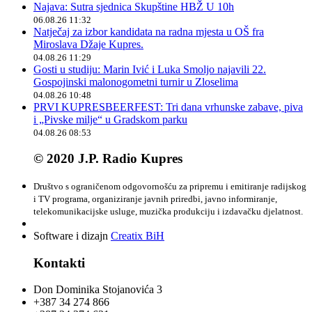
Najava: Sutra sjednica Skupštine HBŽ U 10h
06.08.26 11:32
Natječaj za izbor kandidata na radna mjesta u OŠ fra
Miroslava Džaje Kupres.
04.08.26 11:29
Gosti u studiju: Marin Ivić i Luka Smoljo najavili 22.
Gospojinski malonogometni turnir u Zloselima
04.08.26 10:48
PRVI KUPRESBEERFEST: Tri dana vrhunske zabave, piva
i „Pivske milje“ u Gradskom parku
04.08.26 08:53
© 2020 J.P. Radio Kupres
Društvo s ograničenom odgovornošću za pripremu i emitiranje radijskog
i TV programa, organiziranje javnih priredbi, javno informiranje,
telekomunikacijske usluge, muzička produkciju i izdavačku djelatnost.
Software i dizajn
Creatix BiH
Kontakti
Don Dominika Stojanovića 3
+387 34 274 866