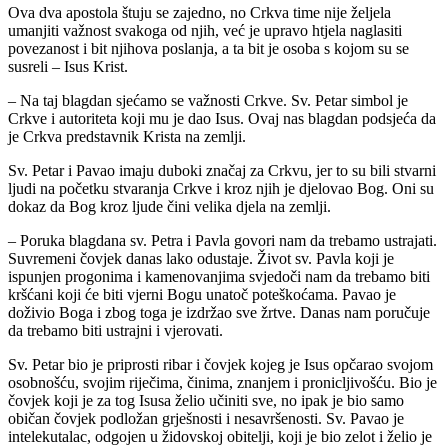
Ova dva apostola štuju se zajedno, no Crkva time nije željela
umanjiti važnost svakoga od njih, već je upravo htjela naglasiti
povezanost i bit njihova poslanja, a ta bit je osoba s kojom su se
susreli – Isus Krist.
– Na taj blagdan sjećamo se važnosti Crkve. Sv. Petar simbol je
Crkve i autoriteta koji mu je dao Isus. Ovaj nas blagdan podsjeća da
je Crkva predstavnik Krista na zemlji.
Sv. Petar i Pavao imaju duboki značaj za Crkvu, jer to su bili stvarni
ljudi na početku stvaranja Crkve i kroz njih je djelovao Bog. Oni su
dokaz da Bog kroz ljude čini velika djela na zemlji.
– Poruka blagdana sv. Petra i Pavla govori nam da trebamo ustrajati.
Suvremeni čovjek danas lako odustaje. Život sv. Pavla koji je
ispunjen progonima i kamenovanjima svjedoči nam da trebamo biti
kršćani koji će biti vjerni Bogu unatoč poteškoćama. Pavao je
doživio Boga i zbog toga je izdržao sve žrtve. Danas nam poručuje
da trebamo biti ustrajni i vjerovati.
Sv. Petar bio je priprosti ribar i čovjek kojeg je Isus opčarao svojom
osobnošću, svojim riječima, činima, znanjem i pronicljivošću. Bio je
čovjek koji je za tog Isusa želio učiniti sve, no ipak je bio samo
običan čovjek podložan grješnosti i nesavršenosti. Sv. Pavao je
intelekutalac, odgojen u židovskoj obitelji, koji je bio zelot i želio je