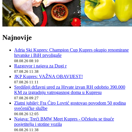
Najnovije
Adria Ski Kupres: Champion Cup Kupres okupio renomirane
hrvatske i BiH prvoligaše
08.08.26 08:10
Razgovor i najava za Dugi r
07.08.26 11:38
JKP Kupres: VAŽNA OBAVIJEST!
07.08.26 11:11
Središnji državni ured za Hrvate izvan RH odobrio 390.000
KM za izgradnju vatrogasnog doma u Kupresu
07.08.26 09:27
Zlatni jubilej: Fra Ćiro Lovrić gostovao povodom 50 godina
svećeničke službe
06.08.26 12:05
Najava: Treći BMW Meet Kupres - Očekuju se tisuće
posjetitelja i stotine vozila
06.08.26 11:38