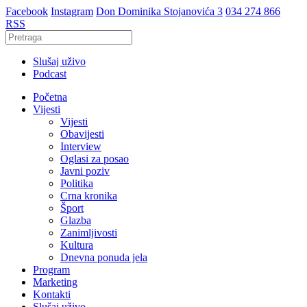
Facebook
Instagram
Don Dominika Stojanovića 3
034 274 866
RSS
Slušaj uživo
Podcast
Početna
Vijesti
Vijesti
Obavijesti
Interview
Oglasi za posao
Javni poziv
Politika
Crna kronika
Šport
Glazba
Zanimljivosti
Kultura
Dnevna ponuda jela
Program
Marketing
Kontakti
Slušaj uživo