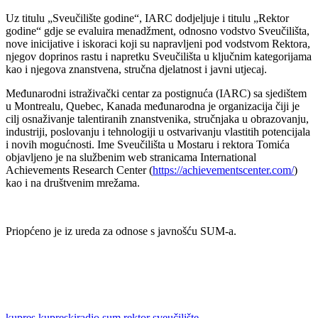
Uz titulu „Sveučilište godine“, IARC dodjeljuje i titulu „Rektor
godine“ gdje se evaluira menadžment, odnosno vodstvo Sveučilišta,
nove inicijative i iskoraci koji su napravljeni pod vodstvom Rektora,
njegov doprinos rastu i napretku Sveučilišta u ključnim kategorijama
kao i njegova znanstvena, stručna djelatnost i javni utjecaj.
Međunarodni istraživački centar za postignuća (IARC) sa sjedištem
u Montrealu, Quebec, Kanada međunarodna je organizacija čiji je
cilj osnaživanje talentiranih znanstvenika, stručnjaka u obrazovanju,
industriji, poslovanju i tehnologiji u ostvarivanju vlastitih potencijala
i novih mogućnosti. Ime Sveučilišta u Mostaru i rektora Tomića
objavljeno je na službenim web stranicama International
Achievements Research Center (
https://achievementscenter.com/
)
kao i na društvenim mrežama.
Priopćeno je iz ureda za odnose s javnošću SUM-a.
kupres
kupreskiradio
sum
rektor
sveučilište