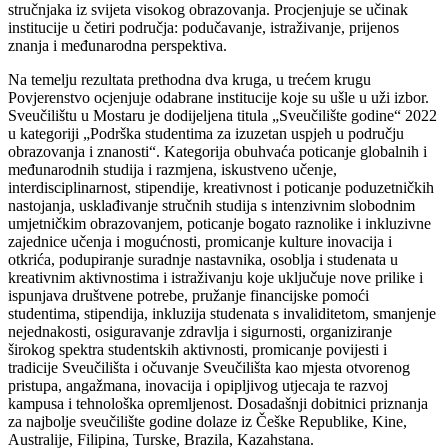
stručnjaka iz svijeta visokog obrazovanja. Procjenjuje se učinak
institucije u četiri područja: podučavanje, istraživanje, prijenos
znanja i međunarodna perspektiva.
Na temelju rezultata prethodna dva kruga, u trećem krugu
Povjerenstvo ocjenjuje odabrane institucije koje su ušle u uži izbor.
Sveučilištu u Mostaru je dodijeljena titula „Sveučilište godine“ 2022
u kategoriji „Podrška studentima za izuzetan uspjeh u području
obrazovanja i znanosti“. Kategorija obuhvaća poticanje globalnih i
međunarodnih studija i razmjena, iskustveno učenje,
interdisciplinarnost, stipendije, kreativnost i poticanje poduzetničkih
nastojanja, usklađivanje stručnih studija s intenzivnim slobodnim
umjetničkim obrazovanjem, poticanje bogato raznolike i inkluzivne
zajednice učenja i mogućnosti, promicanje kulture inovacija i
otkrića, podupiranje suradnje nastavnika, osoblja i studenata u
kreativnim aktivnostima i istraživanju koje uključuje nove prilike i
ispunjava društvene potrebe, pružanje financijske pomoći
studentima, stipendija, inkluzija studenata s invaliditetom, smanjenje
nejednakosti, osiguravanje zdravlja i sigurnosti, organiziranje
širokog spektra studentskih aktivnosti, promicanje povijesti i
tradicije Sveučilišta i očuvanje Sveučilišta kao mjesta otvorenog
pristupa, angažmana, inovacija i opipljivog utjecaja te razvoj
kampusa i tehnološka opremljenost. Dosadašnji dobitnici priznanja
za najbolje sveučilište godine dolaze iz Češke Republike, Kine,
Australije, Filipina, Turske, Brazila, Kazahstana.