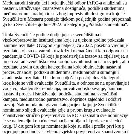
Međunarodni stručnjaci i ocjenjivački odbor IARC-a analizirali su
nastavu, istraživanje, znanstvena dostignuća, podršku studentima,
međunarodnu suradnju te su zbog impresivnih dostignuća koje je
Sveučilište u Mostaru postiglo tijekom posljednjih godina prepoznali
ga kao Sveučilište godine 2022. u kategoriji „Podrška studentima“.
Titula Sveučilište godine dodjeljuje se sveučilištima i
visokoobrazovnim institucijama koja su tijekom godine pokazala
iznimne rezultate. Ovogodišnji natječaj za 2022. posebno vrednuje
rezultate koji su ostvareni kroz krizni menadžment kao odgovor na
pandemiju COVID-19 koja je predstavljala izazov za cijeli svijet, a
time i za rad sveučilišta i visokoobrazovnih institucija u svijetu, ali i
rezultate u svim drugim kategorijama koje obuhvaćaju nastavni
proces, znanost, podršku studentima, međunarodnu suradnju i
akademske rezultate. U sklopu natječaja postoji devet kategorija
kroz koje se vrši evaluacija Sveučilišta, a odnose se na upravljanje i
vodstvo, akademska reputacija, inovativno istraživanje, izniman
nastavni proces i istraživanje, podrška studentima, sveučilišni
kampus, međunarodno partnerstvo, doprinos zajednici i održivi
razvoj. Nakon odabira glavne kategorije u kojoj je Sveučilište
nominirano slijedi evaluacija gdje u prvom krugu evaluacije
Znanstveno-stručno povjerenstvo IARC-a razmatra sve nominacije
te se na temelju konačne evaluacije odbijaju ili prolaze u sljedeći
krug. U drugom krugu nominacije koje su ušle i prošle prvi krug
ocjenjuje posebno sastavljeno svjetsko povjerenstvo znanstvenika i