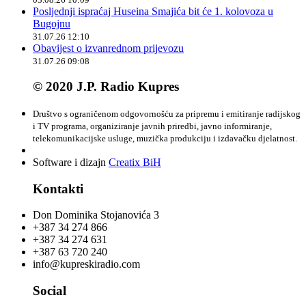
Posljednji ispraćaj Huseina Smajića bit će 1. kolovoza u
Bugojnu
31.07.26 12:10
Obavijest o izvanrednom prijevozu
31.07.26 09:08
© 2020 J.P. Radio Kupres
Društvo s ograničenom odgovornošću za pripremu i emitiranje radijskog
i TV programa, organiziranje javnih priredbi, javno informiranje,
telekomunikacijske usluge, muzička produkciju i izdavačku djelatnost.
Software i dizajn
Creatix BiH
Kontakti
Don Dominika Stojanovića 3
+387 34 274 866
+387 34 274 631
+387 63 720 240
info@kupreskiradio.com
Social