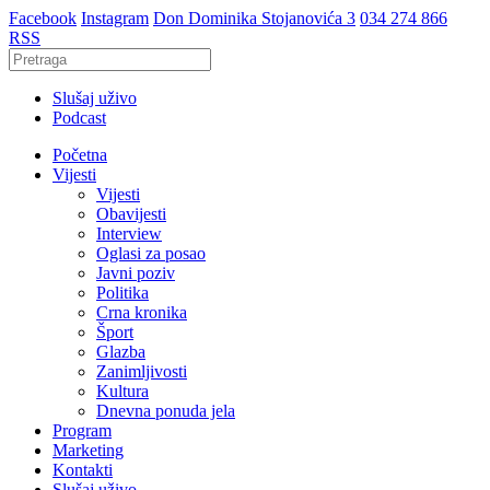
Facebook
Instagram
Don Dominika Stojanovića 3
034 274 866
RSS
Slušaj uživo
Podcast
Početna
Vijesti
Vijesti
Obavijesti
Interview
Oglasi za posao
Javni poziv
Politika
Crna kronika
Šport
Glazba
Zanimljivosti
Kultura
Dnevna ponuda jela
Program
Marketing
Kontakti
Slušaj uživo