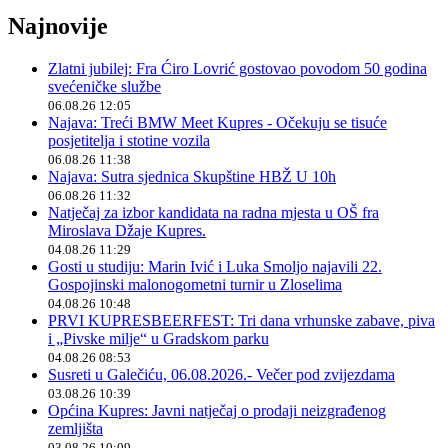
Najnovije
Zlatni jubilej: Fra Ćiro Lovrić gostovao povodom 50 godina
svećeničke službe
06.08.26 12:05
Najava: Treći BMW Meet Kupres - Očekuju se tisuće
posjetitelja i stotine vozila
06.08.26 11:38
Najava: Sutra sjednica Skupštine HBŽ U 10h
06.08.26 11:32
Natječaj za izbor kandidata na radna mjesta u OŠ fra
Miroslava Džaje Kupres.
04.08.26 11:29
Gosti u studiju: Marin Ivić i Luka Smoljo najavili 22.
Gospojinski malonogometni turnir u Zloselima
04.08.26 10:48
PRVI KUPRESBEERFEST: Tri dana vrhunske zabave, piva
i „Pivske milje“ u Gradskom parku
04.08.26 08:53
Susreti u Galečiću, 06.08.2026.- Večer pod zvijezdama
03.08.26 10:39
Općina Kupres: Javni natječaj o prodaji neizgrađenog
zemljišta
03.08.26 10:09