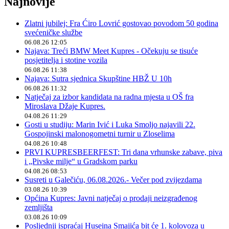
Najnovije
Zlatni jubilej: Fra Ćiro Lovrić gostovao povodom 50 godina
svećeničke službe
06.08.26 12:05
Najava: Treći BMW Meet Kupres - Očekuju se tisuće
posjetitelja i stotine vozila
06.08.26 11:38
Najava: Sutra sjednica Skupštine HBŽ U 10h
06.08.26 11:32
Natječaj za izbor kandidata na radna mjesta u OŠ fra
Miroslava Džaje Kupres.
04.08.26 11:29
Gosti u studiju: Marin Ivić i Luka Smoljo najavili 22.
Gospojinski malonogometni turnir u Zloselima
04.08.26 10:48
PRVI KUPRESBEERFEST: Tri dana vrhunske zabave, piva
i „Pivske milje“ u Gradskom parku
04.08.26 08:53
Susreti u Galečiću, 06.08.2026.- Večer pod zvijezdama
03.08.26 10:39
Općina Kupres: Javni natječaj o prodaji neizgrađenog
zemljišta
03.08.26 10:09
Posljednji ispraćaj Huseina Smajića bit će 1. kolovoza u