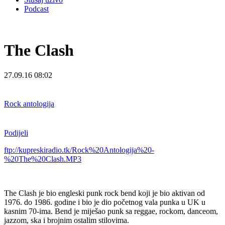
Podcast
The Clash
27.09.16 08:02
Rock antologija
Podijeli
ftp://kupreskiradio.tk/Rock%20Antologija%20-
%20The%20Clash.MP3
The Clash je bio engleski punk rock bend koji je bio aktivan od
1976. do 1986. godine i bio je dio početnog vala punka u UK u
kasnim 70-ima. Bend je miješao punk sa reggae, rockom, danceom,
jazzom, ska i brojnim ostalim stilovima.