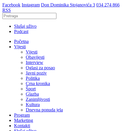
Facebook
Instagram
Don Dominika Stojanovića 3
034 274 866
RSS
Slušaj uživo
Podcast
Početna
Vijesti
Vijesti
Obavijesti
Interview
Oglasi za posao
Javni poziv
Politika
Crna kronika
Šport
Glazba
Zanimljivosti
Kultura
Dnevna ponuda jela
Program
Marketing
Kontakti
Slušaj uživo