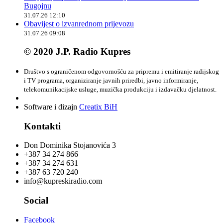
Bugojnu
31.07.26 12:10
Obavijest o izvanrednom prijevozu
31.07.26 09:08
© 2020 J.P. Radio Kupres
Društvo s ograničenom odgovornošću za pripremu i emitiranje radijskog
i TV programa, organiziranje javnih priredbi, javno informiranje,
telekomunikacijske usluge, muzička produkciju i izdavačku djelatnost.
Software i dizajn
Creatix BiH
Kontakti
Don Dominika Stojanovića 3
+387 34 274 866
+387 34 274 631
+387 63 720 240
info@kupreskiradio.com
Social
Facebook