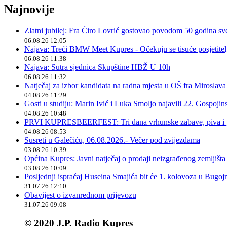
Najnovije
Zlatni jubilej: Fra Ćiro Lovrić gostovao povodom 50 godina sv
06.08.26 12:05
Najava: Treći BMW Meet Kupres - Očekuju se tisuće posjetitelja
06.08.26 11:38
Najava: Sutra sjednica Skupštine HBŽ U 10h
06.08.26 11:32
Natječaj za izbor kandidata na radna mjesta u OŠ fra Miroslav
04.08.26 11:29
Gosti u studiju: Marin Ivić i Luka Smoljo najavili 22. Gospoji
04.08.26 10:48
PRVI KUPRESBEERFEST: Tri dana vrhunske zabave, piva i „
04.08.26 08:53
Susreti u Galečiću, 06.08.2026.- Večer pod zvijezdama
03.08.26 10:39
Općina Kupres: Javni natječaj o prodaji neizgrađenog zemljišta
03.08.26 10:09
Posljednji ispraćaj Huseina Smajića bit će 1. kolovoza u Bugoj
31.07.26 12:10
Obavijest o izvanrednom prijevozu
31.07.26 09:08
© 2020 J.P. Radio Kupres