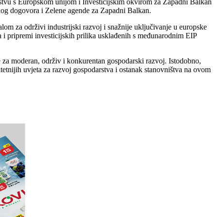
nerstvu s Europskom unijom i Investicijskim okvirom za Zapadni Balkan
enog dogovora i Zelene agende za Zapadni Balkan.
om za održivi industrijski razvoj i snažnije uključivanje u europske
a i pripremi investicijskih prilika usklađenih s međunarodnim EIP
e za moderan, održiv i konkurentan gospodarski razvoj. Istodobno,
itetnijih uvjeta za razvoj gospodarstva i ostanak stanovništva na ovom