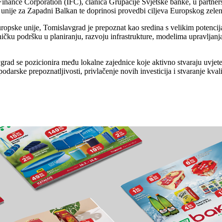
al Finance Corporation (IFC), članica Grupacije Svjetske banke, u part
 unije za Zapadni Balkan te doprinosi provedbi ciljeva Europskog zel
opske unije, Tomislavgrad je prepoznat kao sredina s velikim potencijal
ičku podršku u planiranju, razvoju infrastrukture, modelima upravljanj
grad se pozicionira među lokalne zajednice koje aktivno stvaraju uvjet
arske prepoznatljivosti, privlačenje novih investicija i stvaranje kval