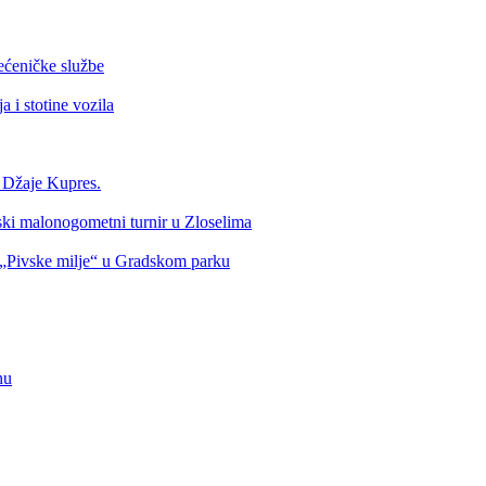
ećeničke službe
 i stotine vozila
a Džaje Kupres.
nski malonogometni turnir u Zloselima
Pivske milje“ u Gradskom parku
nu