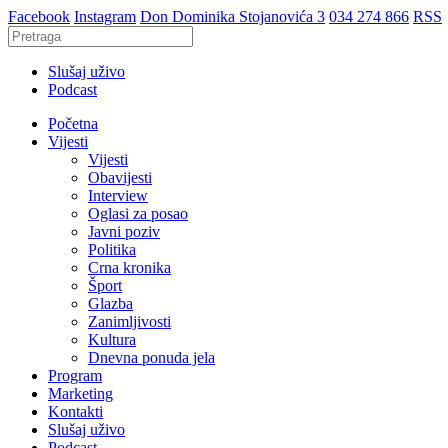
Facebook
Instagram
Don Dominika Stojanovića 3
034 274 866
RSS
Slušaj uživo
Podcast
Početna
Vijesti
Vijesti
Obavijesti
Interview
Oglasi za posao
Javni poziv
Politika
Crna kronika
Šport
Glazba
Zanimljivosti
Kultura
Dnevna ponuda jela
Program
Marketing
Kontakti
Slušaj uživo
Podcast