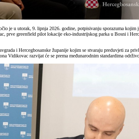
io je u utorak, 9. lipnja 2026. godine, potpisivanju sporazuma kojim j
c, prve greenfield pilot lokacije eko-industrijskog parka u Bosni i Her
avgrada i Hercegbosanske županije kojim se stvaraju preduvjeti za privl
 zona Vidikovac razvijat će se prema međunarodnim standardima održivos