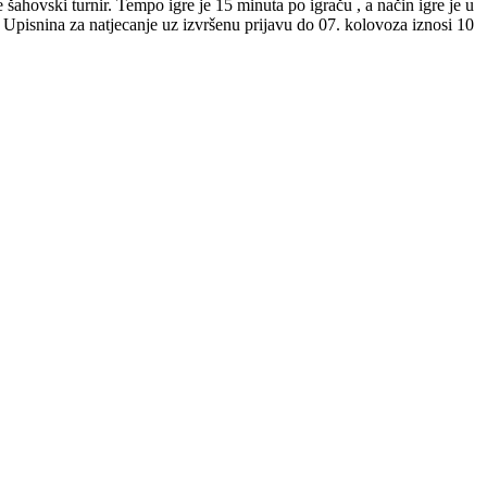
šahovski turnir. Tempo igre je 15 minuta po igraču , a način igre je u
. Upisnina za natjecanje uz izvršenu prijavu do 07. kolovoza iznosi 10