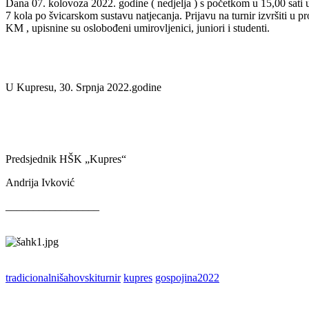
Dana 07. kolovoza 2022. godine ( nedjelja ) s početkom u 15,00 sati u
7 kola po švicarskom sustavu natjecanja. Prijavu na turnir izvršiti u
KM , upisnine su oslobođeni umirovljenici, juniori i studenti.
U Kupresu, 30. Srpnja 2022.godine
Predsjednik HŠK „Kupres“
Andrija Ivković
_________________
tradicionalnišahovskiturnir
kupres
gospojina2022