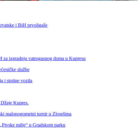
vatske i BiH prvoligaše
KM za izgradnju vatrogasnog doma u Kupresu
ećeničke službe
 i stotine vozila
a Džaje Kupres.
nski malonogometni turnir u Zloselima
Pivske milje“ u Gradskom parku