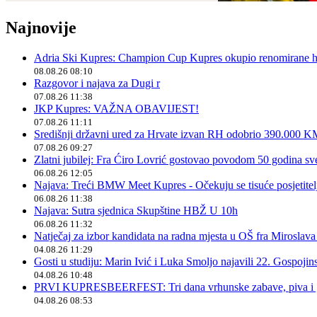
Najnovije
Adria Ski Kupres: Champion Cup Kupres okupio renomirane hr
08.08.26 08:10
Razgovor i najava za Dugi r
07.08.26 11:38
JKP Kupres: VAŽNA OBAVIJEST!
07.08.26 11:11
Središnji državni ured za Hrvate izvan RH odobrio 390.000 
07.08.26 09:27
Zlatni jubilej: Fra Ćiro Lovrić gostovao povodom 50 godina sv
06.08.26 12:05
Najava: Treći BMW Meet Kupres - Očekuju se tisuće posjetitelja
06.08.26 11:38
Najava: Sutra sjednica Skupštine HBŽ U 10h
06.08.26 11:32
Natječaj za izbor kandidata na radna mjesta u OŠ fra Miroslav
04.08.26 11:29
Gosti u studiju: Marin Ivić i Luka Smoljo najavili 22. Gospoji
04.08.26 10:48
PRVI KUPRESBEERFEST: Tri dana vrhunske zabave, piva i „
04.08.26 08:53