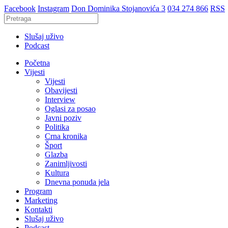
Facebook
Instagram
Don Dominika Stojanovića 3
034 274 866
RSS
Slušaj uživo
Podcast
Početna
Vijesti
Vijesti
Obavijesti
Interview
Oglasi za posao
Javni poziv
Politika
Crna kronika
Šport
Glazba
Zanimljivosti
Kultura
Dnevna ponuda jela
Program
Marketing
Kontakti
Slušaj uživo
Podcast