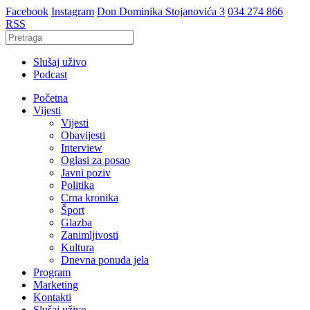
Facebook
Instagram
Don Dominika Stojanovića 3
034 274 866
RSS
Slušaj uživo
Podcast
Početna
Vijesti
Vijesti
Obavijesti
Interview
Oglasi za posao
Javni poziv
Politika
Crna kronika
Šport
Glazba
Zanimljivosti
Kultura
Dnevna ponuda jela
Program
Marketing
Kontakti
Slušaj uživo