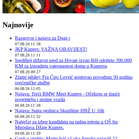
Najnovije
Razgovor i najava za Dugi r
07.08.26 11:38
JKP Kupres: VAŽNA OBAVIJEST!
07.08.26 11:11
Središnji državni ured za Hrvate izvan RH odobrio 390.000
KM za izgradnju vatrogasnog doma u Kupresu
07.08.26 09:27
Zlatni jubilej: Fra Ćiro Lovrić gostovao povodom 50 godina
svećeničke službe
06.08.26 12:05
Najava: Treći BMW Meet Kupres - Očekuju se tisuće
posjetitelja i stotine vozila
06.08.26 11:38
Najava: Sutra sjednica Skupštine HBŽ U 10h
06.08.26 11:32
Natječaj za izbor kandidata na radna mjesta u OŠ fra
Miroslava Džaje Kupres.
04.08.26 11:29
Gosti u studiju: Marin Ivić i Luka Smoljo najavili 22.