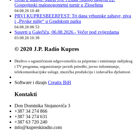
Gospojinski malonogometni turnir u Zloselima
04.08.26 10:48
PRVI KUPRESBEERFEST: Tri dana vrhunske zabave, piva
i „Pivske milje“ u Gradskom parku
04.08.26 08:53
Susreti u Galečiću, 06.08.2026.- Večer pod zvijezdama
03.08.26 10:39
© 2020 J.P. Radio Kupres
Društvo s ograničenom odgovornošću za pripremu i emitiranje radijskog
i TV programa, organiziranje javnih priredbi, javno informiranje,
telekomunikacijske usluge, muzička produkciju i izdavačku djelatnost.
Software i dizajn
Creatix BiH
Kontakti
Don Dominika Stojanovića 3
+387 34 274 866
+387 34 274 631
+387 63 720 240
info@kupreskiradio.com