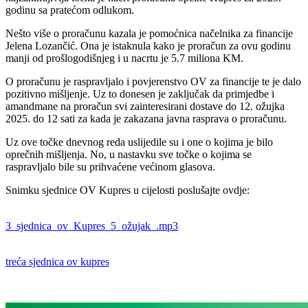
godinu sa pratećom odlukom.
Nešto više o proračunu kazala je pomoćnica načelnika za financije
Jelena Lozančić. Ona je istaknula kako je proračun za ovu godinu
manji od prošlogodišnjeg i u nacrtu je 5.7 miliona KM.
O proračunu je raspravljalo i povjerenstvo OV za financije te je dalo
pozitivno mišljenje. Uz to donesen je zaključak da primjedbe i
amandmane na proračun svi zainteresirani dostave do 12. ožujka
2025. do 12 sati za kada je zakazana javna rasprava o proračunu.
Uz ove točke dnevnog reda uslijedile su i one o kojima je bilo
oprečnih mišljenja. No, u nastavku sve točke o kojima se
raspravljalo bile su prihvaćene većinom glasova.
Snimku sjednice OV Kupres u cijelosti poslušajte ovdje:
3_sjednica_ov_Kupres_5_ožujak_.mp3
treća sjednica ov kupres