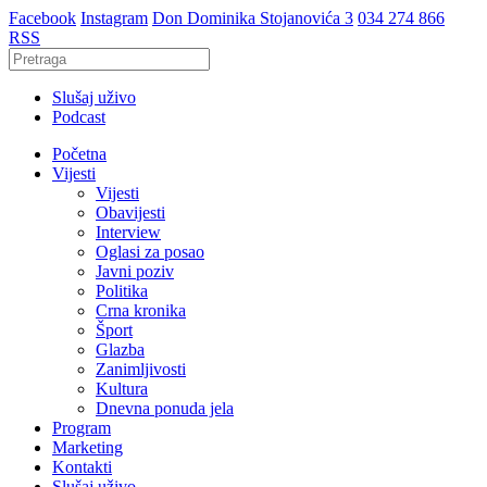
Facebook
Instagram
Don Dominika Stojanovića 3
034 274 866
RSS
Slušaj uživo
Podcast
Početna
Vijesti
Vijesti
Obavijesti
Interview
Oglasi za posao
Javni poziv
Politika
Crna kronika
Šport
Glazba
Zanimljivosti
Kultura
Dnevna ponuda jela
Program
Marketing
Kontakti
Slušaj uživo