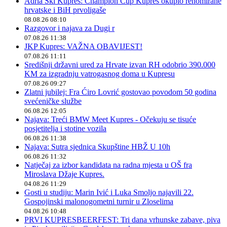
Adria Ski Kupres: Champion Cup Kupres okupio renomirane
hrvatske i BiH prvoligaše
08.08.26 08:10
Razgovor i najava za Dugi r
07.08.26 11:38
JKP Kupres: VAŽNA OBAVIJEST!
07.08.26 11:11
Središnji državni ured za Hrvate izvan RH odobrio 390.000
KM za izgradnju vatrogasnog doma u Kupresu
07.08.26 09:27
Zlatni jubilej: Fra Ćiro Lovrić gostovao povodom 50 godina
svećeničke službe
06.08.26 12:05
Najava: Treći BMW Meet Kupres - Očekuju se tisuće
posjetitelja i stotine vozila
06.08.26 11:38
Najava: Sutra sjednica Skupštine HBŽ U 10h
06.08.26 11:32
Natječaj za izbor kandidata na radna mjesta u OŠ fra
Miroslava Džaje Kupres.
04.08.26 11:29
Gosti u studiju: Marin Ivić i Luka Smoljo najavili 22.
Gospojinski malonogometni turnir u Zloselima
04.08.26 10:48
PRVI KUPRESBEERFEST: Tri dana vrhunske zabave, piva