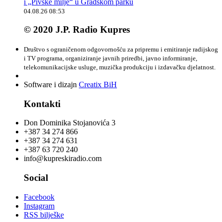
i „Pivske milje“ u Gradskom parku
04.08.26 08:53
© 2020 J.P. Radio Kupres
Društvo s ograničenom odgovornošću za pripremu i emitiranje radijskog
i TV programa, organiziranje javnih priredbi, javno informiranje,
telekomunikacijske usluge, muzička produkciju i izdavačku djelatnost.
Software i dizajn
Creatix BiH
Kontakti
Don Dominika Stojanovića 3
+387 34 274 866
+387 34 274 631
+387 63 720 240
info@kupreskiradio.com
Social
Facebook
Instagram
RSS bilješke