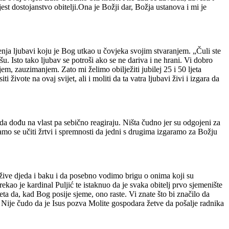
est dostojanstvo obitelji.Ona je Božji dar, Božja ustanova i mi je
nja ljubavi koju je Bog utkao u čovjeka svojim stvaranjem. „Čuli ste
u. Isto tako ljubav se potroši ako se ne dariva i ne hrani. Vi dobro
em, zauzimanjem. Zato mi želimo obilježiti jubilej 25 i 50 ljeta
ivote na ovaj svijet, ali i moliti da ta vatra ljubavi živi i izgara da
da dođu na vlast pa sebično reagiraju. Ništa čudno jer su odgojeni za
amo se učiti žrtvi i spremnosti da jedni s drugima izgaramo za Božju
dožive djeda i baku i da posebno vodimo brigu o onima koji su
ekao je kardinal Puljić te istaknuo da je svaka obitelj prvo sjemenište
ta da, kad Bog posije sjeme, ono raste. Vi znate što bi značilo da
a. Nije čudo da je Isus pozva Molite gospodara žetve da pošalje radnika