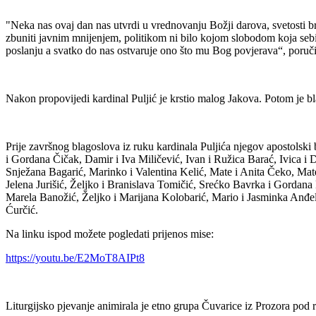
"Neka nas ovaj dan nas utvrdi u vrednovanju Božji darova, svetosti brak
zbuniti javnim mnijenjem, politikom ni bilo kojom slobodom koja sebi d
poslanju a svatko do nas ostvaruje ono što mu Bog povjerava“, poručio
Nakon propovijedi kardinal Puljić je krstio malog Jakova. Potom je blag
Prije završnog blagoslova iz ruku kardinala Puljića njegov apostolski 
i Gordana Čičak, Damir i Iva Miličević, Ivan i Ružica Barać, Ivica i D
Snježana Bagarić, Marinko i Valentina Kelić, Mate i Anita Čeko, Mate i
Jelena Jurišić, Željko i Branislava Tomičić, Srećko Bavrka i Gordana
Marela Banožić, Željko i Marijana Kolobarić, Mario i Jasminka Anđeli
Ćurčić.
Na linku ispod možete pogledati prijenos mise:
https://youtu.be/E2MoT8AIPt8
Liturgijsko pjevanje animirala je etno grupa Čuvarice iz Prozora pod