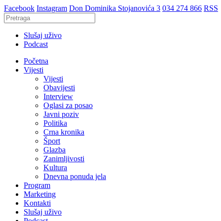
Facebook
Instagram
Don Dominika Stojanovića 3
034 274 866
RSS
Slušaj uživo
Podcast
Početna
Vijesti
Vijesti
Obavijesti
Interview
Oglasi za posao
Javni poziv
Politika
Crna kronika
Šport
Glazba
Zanimljivosti
Kultura
Dnevna ponuda jela
Program
Marketing
Kontakti
Slušaj uživo
Podcast