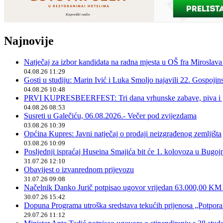
Najnovije
Natječaj za izbor kandidata na radna mjesta u OŠ fra Miroslav
04.08.26 11:29
Gosti u studiju: Marin Ivić i Luka Smoljo najavili 22. Gospoji
04.08.26 10:48
PRVI KUPRESBEERFEST: Tri dana vrhunske zabave, piva i „
04.08.26 08:53
Susreti u Galečiću, 06.08.2026.- Večer pod zvijezdama
03.08.26 10:39
Općina Kupres: Javni natječaj o prodaji neizgrađenog zemljišta
03.08.26 10:09
Posljednji ispraćaj Huseina Smajića bit će 1. kolovoza u Bugoj
31.07.26 12:10
Obavijest o izvanrednom prijevozu
31.07.26 09:08
Načelnik Danko Jurič potpisao ugovor vrijedan 63.000,00 KM z
30.07.26 15:42
Dopuna Programa utroška sredstava tekućih prijenosa „Potpora
29.07.26 11:12