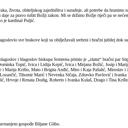
a, života, obiteljskog zajedništva i suradnje, ali potrebe da hranimo naš
aje za pravo rušiti Božji zakon. Mi se držimo Božje riječi pa se nećemo 
 je kardinal Puljić.
oslovio sve brakove koji su obilježavali srebrni i bračni jubilej dok su
blagoslov i blagoslov biskupa Semrena primio je „zlatni“ bračni par Sti
ominka Topić, Ivica i Lidija Kepić, Ivica i Mirjana Božić, Josip i Mari
 Marija Krišto, Mato i Brigita Anđić, Miro i Kaja Pašalić, Miroslav i J
 Lozančić, Tihomir Marić i Nevenka Sičaja, Zdravko Pavlović i Ivanka 
ć, Hrvoje i Renata Dodig, Roberto i Ivanka Kulaš, Drago i Tina Krišto,
 ravnanjem gospođe Biljane Glibo.