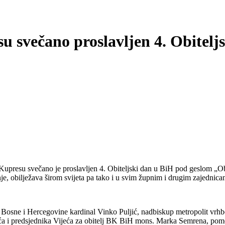
u svečano proslavljen 4. Obiteljs
 Kupresu svečano je proslavljen 4. Obiteljski dan u BiH pod geslom „Obi
anje, obilježava širom svijeta pa tako i u svim župnim i drugim zajednic
je Bosne i Hercegovine kardinal Vinko Puljić, nadbiskup metropolit vr
ća i predsjednika Vijeća za obitelj BK BiH mons. Marka Semrena, po