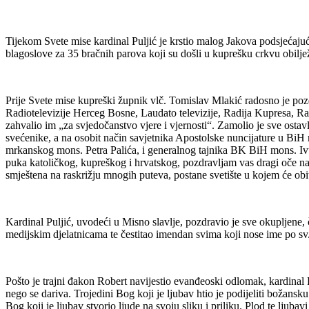
Tijekom Svete mise kardinal Puljić je krstio malog Jakova podsjećajući
blagoslove za 35 bračnih parova koji su došli u kuprešku crkvu obilježi
Prije Svete mise kupreški župnik vlč. Tomislav Mlakić radosno je poz
Radiotelevizije Herceg Bosne, Laudato televizije, Radija Kupresa, Radij
zahvalio im „za svjedočanstvo vjere i vjernosti“. Zamolio je sve ostav
svećenike, a na osobit način savjetnika Apostolske nuncijature u Bi
mrkanskog mons. Petra Palića, i generalnog tajnika BK BiH mons. I
puka katoličkog, kupreškog i hrvatskog, pozdravljam vas dragi oče na
smještena na raskrižju mnogih puteva, postane svetište u kojem će obit
Kardinal Puljić, uvodeći u Misno slavlje, pozdravio je sve okupljene, č
medijskim djelatnicama te čestitao imendan svima koji nose ime po sv.
Pošto je trajni đakon Robert navijestio evanđeoski odlomak, kardinal P
nego se dariva. Trojedini Bog koji je ljubav htio je podijeliti božans
Bog koji je ljubav stvorio ljude na svoju sliku i priliku. Plod te ljubav