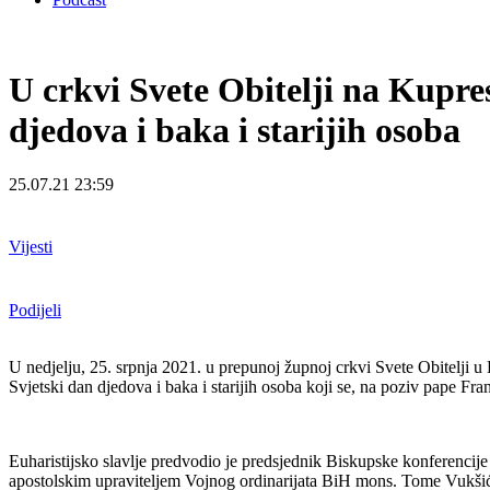
U crkvi Svete Obitelji na Kupres
djedova i baka i starijih osoba
25.07.21 23:59
Vijesti
Podijeli
U nedjelju, 25. srpnja 2021. u prepunoj župnoj crkvi Svete Obitelji u
Svjetski dan djedova i baka i starijih osoba koji se, na poziv pape Fr
Euharistijsko slavlje predvodio je predsjednik Biskupske konferenci
apostolskim upraviteljem Vojnog ordinarijata BiH mons. Tome Vukši