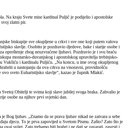
a. Na kraju Svete mise kardinal Puljić je podijelio i apostolske
svoj zlatni pir.
jske biskupije sve okupljene u crkvi i sve one koji putem valova
tijsko slavlje. Osobito je pozdravio djedove, bake i starije osobe i
, za oproštenje zbog neuzvraćene ljubavi. Pozdravio je i svu braću
skupa mostarsko-duvanjskog i apostolskog upravitelja trebinjsko-
u Vukšiću i kardinalu Puljiću. „Na koncu, u ime ovog okupljenog
rabriti u nastojanju da ova crkva na visoravni, providnošću
e ovo sveto Euharistijsko slavlje“, kazao je župnik Mlakić.
 Svetoj Obitelji te svima koji slave jubilej svoga braka. Zahvalio je
ije osobe na njihov prvi svjetski dan.
 da je Bog ljubav. „Znamo da se prava ljubav nikad ne zatvara u sebe
rađaju djecu. To je prva zapovijed u Svetom Pismu. Zašto? Zato što je
 ovaj svijet. Zato trebamo biti hrabri i ne dati se zavarati, zavesti i