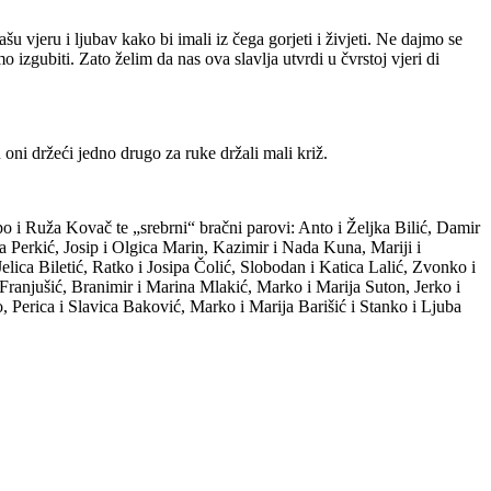
u vjeru i ljubav kako bi imali iz čega gorjeti i živjeti. Ne dajmo se
izgubiti. Zato želim da nas ova slavlja utvrdi u čvrstoj vjeri di
 oni držeći jedno drugo za ruke držali mali križ.
po i Ruža Kovač te „srebrni“ bračni parovi: Anto i Željka Bilić, Damir
ja Perkić, Josip i Olgica Marin, Kazimir i Nada Kuna, Mariji i
elica Biletić, Ratko i Josipa Čolić, Slobodan i Katica Lalić, Zvonko i
Franjušić, Branimir i Marina Mlakić, Marko i Marija Suton, Jerko i
 Perica i Slavica Baković, Marko i Marija Barišić i Stanko i Ljuba