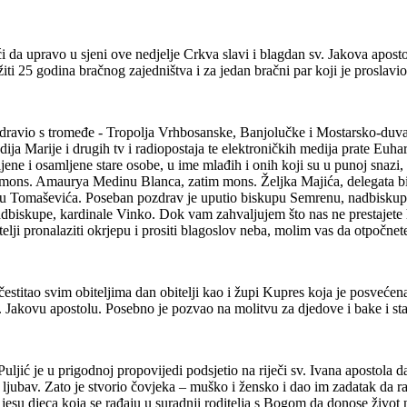
 da upravo u sjeni ove nedjelje Crkva slavi i blagdan sv. Jakova apostol
ti 25 godina bračnog zajedništva i za jedan bračni par koji je proslavio 
dravio s tromeđe - Tropolja Vrhbosanske, Banjolučke i Mostarsko-duvan
a Marije i drugih tv i radiopostaja te elektroničkih medija prate Euharis
ljene i osamljene stare osobe, u ime mlađih i onih koji su u punoj snazi
H mons. Amaurya Medinu Blanca, zatim mons. Željka Majića, delegata bi
vu Tomaševića. Poseban pozdrav je uputio biskupu Semrenu, nadbiskup
dbiskupe, kardinale Vinko. Dok vam zahvaljujem što nas ne prestajete h
elji pronalaziti okrjepu i prositi blagoslov neba, molim vas da otpočnet
estitao svim obiteljima dan obitelji kao i župi Kupres koja je posvećena
 Jakovu apostolu. Posebno je pozvao na molitvu za djedove i bake i star
uljić je u prigodnoj propovijedi podsjetio na riječi sv. Ivana apostola
ku ljubav. Zato je stvorio čovjeka – muško i žensko i dao im zadatak da 
i jesu djeca koja se rađaju u suradnji roditelja s Bogom da donose život na