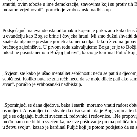
smutiti, ovim tobože u ime demokracije, stavovima koji su protiv tih Bo
moramo vrjednovati“, poručio je vrhbosanski nadbiskup.
Podsjećajući na evanđeoski odlomak u kojem je prikazano kako Isus ču
u evanđelju kao Bog se brine i čovjeka hrani. Mi smo dužni shvatiti da 
znate da uljanice prestane gorjeti ako nema ulja. Tako i životna ljubav
bračnog zajedništva. U prvom redu zahvaljujemo Bogu jer je to Božji dar.
nikad ne posustanemo u Božjoj ljubavi“, kazao je kardinal Puljić koji
„Svjesni ste kako je ušao mentalitet sebičnosti: neću se patiti s djec
sebičnost. Koliko puta se zna reći: neću da se moje dijete pati ako sa
stvar“, poručio je vrhbosanski nadbiskup.
„Spominjući se dana djedova, baka i starih, moramo vratiti radost obit
osamljeni. A osamljeni da shvate da nisu sami i da je Bog s njima te da
gdje se odgajaju budući svećenici, redovnici i redovnice. „Ne propovij
među nama ne bi bilo svećenika, uz sve poštovanje prema političarima. 
u žetvu svoju“, kazao je kardinal Puljić koji je potom podsjetio da su