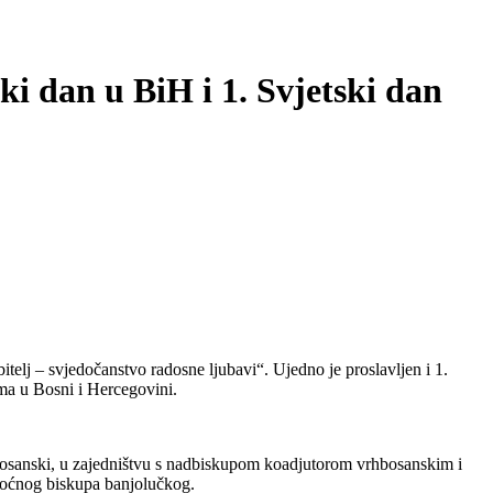
ki dan u BiH i 1. Svjetski dan
telj – svjedočanstvo radosne ljubavi“. Ujedno je proslavljen i 1.
ama u Bosni i Hercegovini.
hbosanski, u zajedništvu s nadbiskupom koadjutorom vrhbosanskim i
moćnog biskupa banjolučkog.