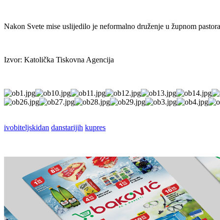
Nakon Svete mise uslijedilo je neformalno druženje u župnom pastoral
Izvor: Katolička Tiskovna Agencija
ivobiteljskidan
danstarijih
kupres