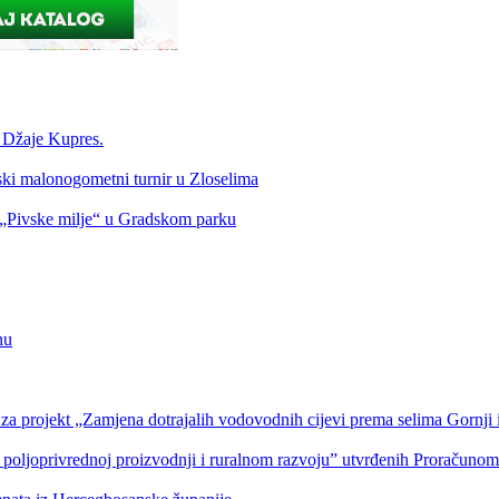
a Džaje Kupres.
nski malonogometni turnir u Zloselima
Pivske milje“ u Gradskom parku
nu
a projekt „Zamjena dotrajalih vodovodnih cijevi prema selima Gornji i
 poljoprivrednoj proizvodnji i ruralnom razvoju” utvrđenih Proračuno