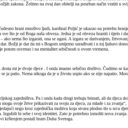
žjih zakona. Želimo na ovaj dan obitelji na poseban način vratiti u svij
desno hrani mnoštvo ljudi, kardinal Puljić je ukazao na potrebu hranje
sve što je od Boga naša obveza. Jedna je od obveza hraniti i tijelo i duš
 – ako nema što izgarati, ona se ugasi. A izgara se darivanjem, žrtvovanj
 Božji je dar da mi s Bogom smijemo surađivati i u toj ljubavi donositi ž
 je potom osvrnuo i na mentalitet sebičnosti u ovom vremenu.
om, dosta mi je dvoje djece . I onda imamo sebično društvo. Čudimo se ka
m se ja patio. Nema nikoga da je u životu uspio ako se nije napatio. Mor
eljskog zajedništva. Pa i onda kada drugi trebaju brinuti, ali da djeca 
 mogu svoje žrtve prikazivati za svoju za djecu, za mlade i za zvanja“, r
edajući nego kroz zajednička molitvu koja stvara plodno tlo u srcu djete
Izgubili bi sebe i svoj identitet. Zato je potrebno izmoliti nova zvanj
 svi krštenjem postali hram Duha Svetoga.