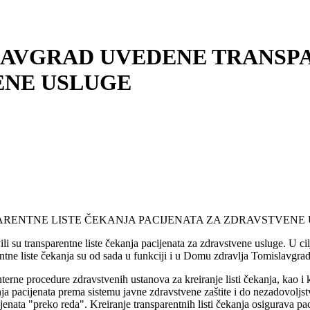
LAVGRAD UVEDENE TRANSPA
ENE USLUGE
RENTNE LISTE ČEKANJA PACIJENATA ZA ZDRAVSTVENE
li su transparentne liste čekanja pacijenata za zdravstvene usluge. U ci
ntne liste čekanja su od sada u funkciji i u Domu zdravlja Tomislavgrad
nterne procedure zdravstvenih ustanova za kreiranje listi čekanja, kao i 
renja pacijenata prema sistemu javne zdravstvene zaštite i do nezadovol
ijenata "preko reda". Kreiranje transparentnih listi čekanja osigurava pa