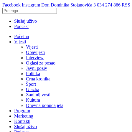
Facebook
Instagram
Don Dominika Stojanovića 3
034 274 866
RSS
Slušaj uživo
Podcast
Početna
Vijesti
Vijesti
Obavijesti
Interview
Oglasi za posao
Javni poziv
Politika
Crna kronika
Šport
Glazba
Zanimljivosti
Kultura
Dnevna ponuda jela
Program
Marketing
Kontakti
Slušaj uživo
Podcast