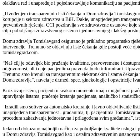
olakšava rad i unapređuje i pojednostavljuje komunikaciju sa pacijent
„Uvođenjem transparentnih listi čekanja u Dom zdravlja Tomislavgrad se 
korupcije u sektoru zdravstva u BiH. Dakle, unaprjeđenjem transparentn
preventivnih rješenja. CCI pozdravlja sve zdravstvene ustanove koje s
cilju poboljšanja zdravstvenog sistema i jednostavnijeg i lakšeg prist
Domu zdravlja Tomislavgrad osigurano je prikladno programsko rješenj
intervencije. Trenutno se objavljuju liste čekanja gdje postoji veće op
tomislavgrad.com.
“Naš cilj je oduvijek bio pružanje kvalitetne, pravovremene i dostu
odgovornost, ali i daje pacijentima pravo da budu informirani. Upravo 
Trenutno smo krenuli sa transparentnim elektronskim listama čekanja u 
Doma zdravlja”, navela je dr.med. spec. ginekologije i opstetricije I
Kroz ovaj sistem, pacijenti u svakom momentu imaju mogućnost praće
upravljanje listama, praćenje kretanja pacijenata, analitičko i statistič
“Izradili smo softver za automatsko kreiranje i javno objavljivanje li
unaprijeđena transparentnost - građanima, tj. pacijentima Tomislavgrad
procedura zakazivanja jednostavna i prilagođena svim građanima”, ist
Jedan od dokazano najboljih načina za poboljšanje kvalitete usluga i pr
u Domu zdravlja Tomislavgrad kao i ostalim zdravstvenim ustanovama 