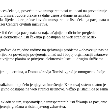
ces čekanja, povećati nivo transparentnosti te uticati na preveniranje
i primjeri dobre prakse za dalje uspostavljanje sistemskih
 slijede dobre prakse i uvedu transparentne liste čekanja pacijenata u
er Centara civilnih inicijativa.
isti čekanja pacijenata za najznačajnije medicinske preglede i
z elektronskih listi čekanja je dostupan na web stranici: lc.dz-
ogućava da zajedno radimo na rješavanju problema - obavezuje nas na
rijed ka povećanju povjerenja u naš rad i boljoj organizaciji ustanove.
je vrijeme planira se primjena elektronske liste i u drugim službama
jeranju termina, a Domu zdravlja Tomislavgrad je omogućeno bolje
aliziran i otpočelo je njegovo korištenje. Kroz ovaj sistem znatno je
a javno dostupne na web stranici ustanove. Važno je istaći i da je sama
kladu sa tim, uspostavljanje transparentnih listi čekanja za pacijente
erenja građana u sistem javnog zdravstva.