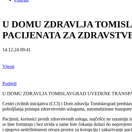
U DOMU ZDRAVLJA TOMIS
PACIJENATA ZA ZDRAVSTV
14.12.24 09:41
Vijesti
Podijeli
U DOMU ZDRAVLJA TOMISLAVGRAD UVEDENE TRANSPA
Centri civilnih inicijativa (CCI) i Dom zdravlja Tomislavgrad predstavi
poboljšanja pristupa zdravstvenim uslugama, automatizirane transpare
Pacijenti, korisnici javnih zdravstvenih usluga, najčešće ne razumiju i
se liste formiraju i bez uvida u same liste čekanja dolazi do nepovje
i njegova nedefiniranost otvara prostor za korupciju i zakazivanje pac