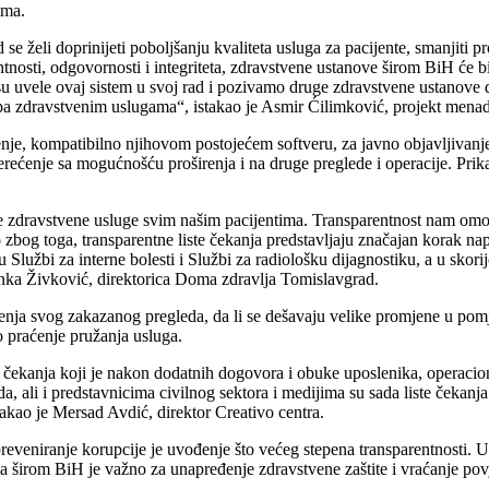
ima.
želi doprinijeti poboljšanju kvaliteta usluga za pacijente, smanjiti pro
osti, odgovornosti i integriteta, zdravstvene ustanove širom BiH će bit
u uvele ovaj sistem u svoj rad i pozivamo druge zdravstvene ustanove da
upa zdravstvenim uslugama“, istakao je Asmir Ćilimković, projekt menadž
e, kompatibilno njihovom postojećem softveru, za javno objavljivanje l
terećenje sa mogućnošću proširenja i na druge preglede i operacije. Prika
pne zdravstvene usluge svim našim pacijentima. Transparentnost nam om
zbog toga, transparentne liste čekanja predstavljaju značajan korak nap
Službi za interne bolesti i Službi za radiološku dijagnostiku, a u skori
vanka Živković, direktorica Doma zdravlja Tomislavgrad.
nja svog zakazanog pregleda, da li se dešavaju velike promjene u pom
ko praćenje pružanja usluga.
sti čekanja koji je nakon dodatnih dogovora i obuke uposlenika, operacion
a, ali i predstavnicima civilnog sektora i medijima su sada liste čekanj
akao je Mersad Avdić, direktor Creativo centra.
eveniranje korupcije je uvođenje što većeg stepena transparentnosti. U s
širom BiH je važno za unapređenje zdravstvene zaštite i vraćanje povj