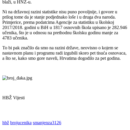
blaži, u HNŽ-u.
Ni na državnoj razini statistike nisu puno povoljnije, i govore u
prilog tome da je stanje podjednako loše i u druga dva naroda.
Primjerice, prema podatcima Agencije za statistiku u školskoj
2017/2018. godini u BiH u 1817 osnovnih škola upisano je 282.946
učenika, što je u odnosu na prethodnu školsku godinu manje za
4783 učenika.
To bi pak značilo da smo na razini države, neovisno o kojem se
nastavnom planu i programu radi izgubili skoro pet tisuća osnovaca,
a što se, kako smo gore naveli, Hrvatima dogodilo za pet godina.
HBŽ Vijesti
hbž
brojucenika
smanjenza3126