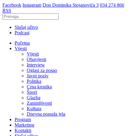
Facebook
Instagram
Don Dominika Stojanovića 3
034 274 866
RSS
Slušaj uživo
Podcast
Početna
Vijesti
Vijesti
Obavijesti
Interview
Oglasi za posao
Javni poziv
Politika
Crna kronika
Šport
Glazba
Zanimljivosti
Kultura
Dnevna ponuda jela
Program
Marketing
Kontakti
Slušaj uživo