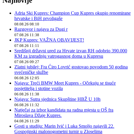
Najnovije
Adria Ski Kupres: Champion Cup Kupres okupio renomirane
hrvatske i BiH prvoligaše
08.08.26 08:10
Razgovor i najava za Dugi r
07.08.26 11:38
JKP Kupres: VAŽNA OBAVIJEST!
07.08.26 11:11
Središnji državni ured za Hrvate izvan RH odobrio 390.000
KM za izgradnju vatrogasnog doma u Kupresu
07.08.26 09:27
Zlatni jubilej: Fra Ćiro Lovrić gostovao povodom 50 godina
svećeničke službe
06.08.26 12:05
Najava: Treći BMW Meet Kupres - Očekuju se tisuće
posjetitelja i stotine vozila
06.08.26 11:38
Najava: Sutra sjednica Skupštine HBŽ U 10h
06.08.26 11:32
Natječaj za izbor kandidata na radna mjesta u OŠ fra
Miroslava Džaje Kupres.
04.08.26 11:29
Gosti u studiju: Marin Ivić i Luka Smoljo najavili 22.
Gospojinski malonogometni turnir u Zloselima