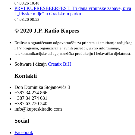
04.08.26 10:48
PRVI KUPRESBEERFEST: Tri dana vrhunske zabave, piva
i „Pivske milje“ u Gradskom parku
04.08.26 08:53
© 2020 J.P. Radio Kupres
Društvo s ograničenom odgovornošću za pripremu i emitiranje radijskog
i TV programa, organiziranje javnih priredbi, javno informiranje,
telekomunikacijske usluge, muzička produkciju i izdavačku djelatnost.
Software i dizajn
Creatix BiH
Kontakti
Don Dominika Stojanovića 3
+387 34 274 866
+387 34 274 631
+387 63 720 240
info@kupreskiradio.com
Social
Facebook