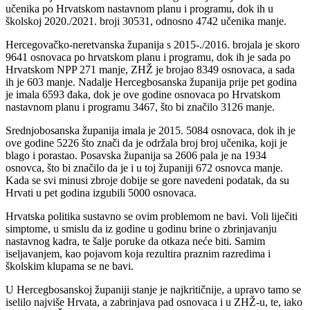
učenika po Hrvatskom nastavnom planu i programu, dok ih u
školskoj 2020./2021. broji 30531, odnosno 4742 učenika manje.
Hercegovačko-neretvanska županija s 2015-./2016. brojala je skoro
9641 osnovaca po hrvatskom planu i programu, dok ih je sada po
Hrvatskom NPP 271 manje, ZHŽ je brojao 8349 osnovaca, a sada
ih je 603 manje. Nadalje Hercegbosanska županija prije pet godina
je imala 6593 đaka, dok je ove godine osnovaca po Hrvatskom
nastavnom planu i programu 3467, što bi značilo 3126 manje.
Srednjobosanska županija imala je 2015. 5084 osnovaca, dok ih je
ove godine 5226 što znači da je održala broj broj učenika, koji je
blago i porastao. Posavska županija sa 2606 pala je na 1934
osnovca, što bi značilo da je i u toj županiji 672 osnovca manje.
Kada se svi minusi zbroje dobije se gore navedeni podatak, da su
Hrvati u pet godina izgubili 5000 osnovaca.
Hrvatska politika sustavno se ovim problemom ne bavi. Voli liječiti
simptome, u smislu da iz godine u godinu brine o zbrinjavanju
nastavnog kadra, te šalje poruke da otkaza neće biti. Samim
iseljavanjem, kao pojavom koja rezultira praznim razredima i
školskim klupama se ne bavi.
U Hercegbosanskoj županiji stanje je najkritičnije, a upravo tamo se
iselilo najviše Hrvata, a zabrinjava pad osnovaca i u ZHŽ-u, te, iako