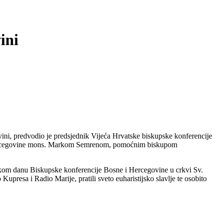
ini
ovini, predvodio je predsjednik Vijeća Hrvatske biskupske konferencije
 i Hercegovine mons. Markom Semrenom, pomoćnim biskupom
jskom danu Biskupske konferencije Bosne i Hercegovine u crkvi Sv.
upresa i Radio Marije, pratili sveto euharistijsko slavlje te osobito