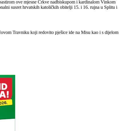
 s pastirom ove mjesne Crkve nadbiskupom i kardinalom Vinkom
lni susret hrvatskih katoličkih obitelji 15. i 16. rujna u Splitu i
ovom Travniku koji redovito pješice ide na Misu kao i s dijelom