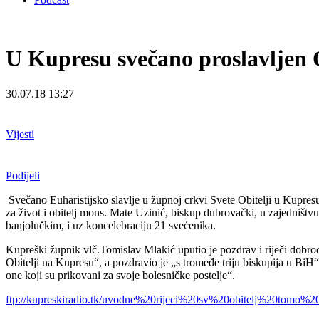
U Kupresu svečano proslavljen O
30.07.18 13:27
Vijesti
Podijeli
Svečano Euharistijsko slavlje u župnoj crkvi Svete Obitelji u Kupresu
za život i obitelj mons. Mate Uzinić, biskup dubrovački, u zajedn
banjolučkim, i uz koncelebraciju 21 svećenika.
Kupreški župnik vlč.Tomislav Mlakić uputio je pozdrav i riječi dobr
Obitelji na Kupresu“, a pozdravio je „s tromeđe triju biskupija u BiH“
one koji su prikovani za svoje bolesničke postelje“.
ftp://kupreskiradio.tk/uvodne%20rijeci%20sv%20obitelj%20tom