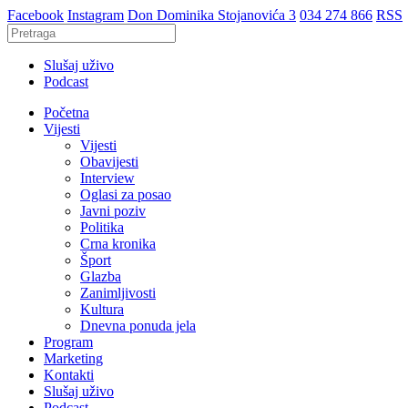
Facebook
Instagram
Don Dominika Stojanovića 3
034 274 866
RSS
Slušaj uživo
Podcast
Početna
Vijesti
Vijesti
Obavijesti
Interview
Oglasi za posao
Javni poziv
Politika
Crna kronika
Šport
Glazba
Zanimljivosti
Kultura
Dnevna ponuda jela
Program
Marketing
Kontakti
Slušaj uživo
Podcast