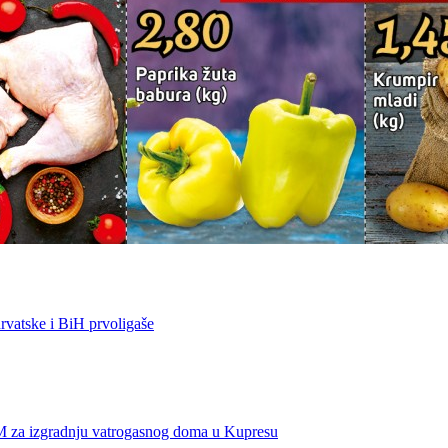
vatske i BiH prvoligaše
KM za izgradnju vatrogasnog doma u Kupresu