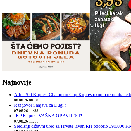
Najnovije
Adria Ski Kupres: Champion Cup Kupres okupio renomirane hr
08.08.26 08:10
Razgovor i najava za Dugi r
07.08.26 11:38
JKP Kupres: VAŽNA OBAVIJEST!
07.08.26 11:11
Središnji državni ured za Hrvate izvan RH odobrio 390.000 