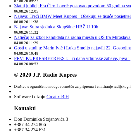
07.08.26 09:27
Zlatni jubilej: Fra Ćiro Lovrić gostovao povodom 50 godina sv
06.08.26 12:05
Najava: Treći BMW Meet Kupres - Očekuju se tisuće posjetitelja
06.08.26 11:38
Najava: Sutra sjednica Skupštine HBŽ U 10h
06.08.26 11:32
Natječaj za izbor kandidata na radna mjesta u OŠ fra Miroslav
04.08.26 11:29
Gosti u studiju: Marin Ivić i Luka Smoljo najavili 22. Gospoji
04.08.26 10:48
PRVI KUPRESBEERFEST: Tri dana vrhunske zabave, piva i „
04.08.26 08:53
© 2020 J.P. Radio Kupres
Društvo s ograničenom odgovornošću za pripremu i emitiranje radijskog i 
Software i dizajn
Creatix BiH
Kontakti
Don Dominika Stojanovića 3
+387 34 274 866
+387 34 274 631