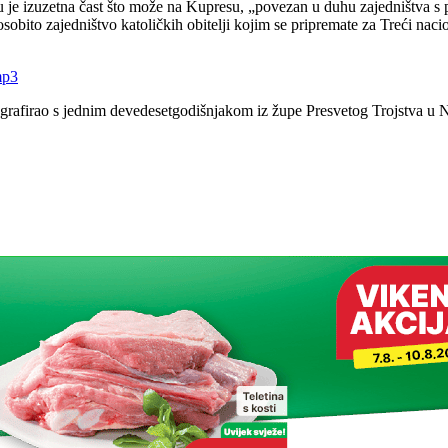
mu je izuzetna čast što može na Kupresu, „povezan u duhu zajedništva
obito zajedništvo katoličkih obitelji kojim se pripremate za Treći naciona
mp3
ografirao s jednim devedesetgodišnjakom iz župe Presvetog Trojstva u N