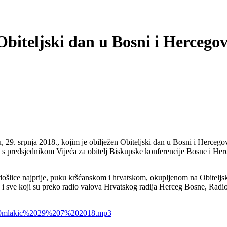
biteljski dan u Bosni i Hercegov
, 29. srpnja 2018., kojim je obilježen Obiteljski dan u Bosni i Herceg
ištvu s predsjednikom Vijeća za obitelj Biskupske konferencije Bosne
odošlice najprije, puku kršćanskom i hrvatskom, okupljenom na Obitel
 i sve koji su preko radio valova Hrvatskog radija Herceg Bosne, Radio K
o%20mlakic%2029%207%202018.mp3