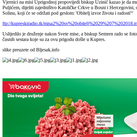
Vjernici na misi Uprigodnoj propovijedi biskup Uzinić kazao je da 
Puljićem, dijeliti zajedništvo Katoličke Crkve u Bosni i Hercegovini, os
Solinu, koji će se održati pod geslom: 'Obitelj izvor života i radosti'“
ftp://kupreskiradio.tk/misa2%20sv%20obitelj%2029%207%202018.
Uslijedilo je druženje nakon Svete mise, a biskup Semren rado se fot
časnih sestara koje su za ovu prigodu došle u Kupres.
slike preuzete od Bljesak.info