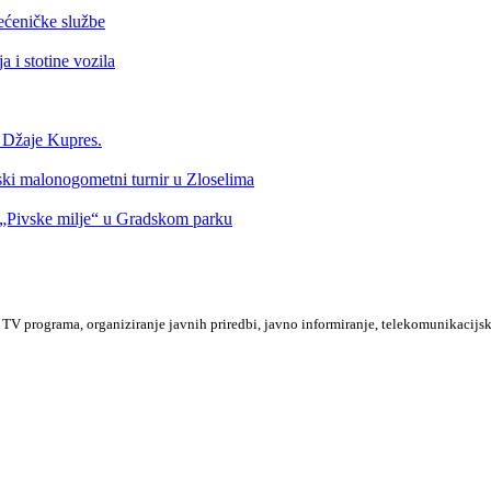
ećeničke službe
 i stotine vozila
a Džaje Kupres.
nski malonogometni turnir u Zloselima
Pivske milje“ u Gradskom parku
TV programa, organiziranje javnih priredbi, javno informiranje, telekomunikacijsk