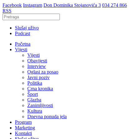
Facebook
Instagram
Don Dominika Stojanovića 3
034 274 866
RSS
Slušaj uživo
Podcast
Početna
Vijesti
Vijesti
Obavijesti
Interview
Oglasi za posao
Javni poziv
Politika
Crna kronika
Šport
Glazba
Zanimljivosti
Kultura
Dnevna ponuda jela
Program
Marketing
Kontakti
Slušaj uživo