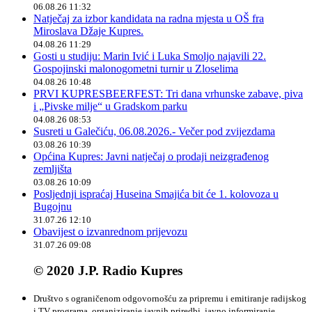
06.08.26 11:32
Natječaj za izbor kandidata na radna mjesta u OŠ fra
Miroslava Džaje Kupres.
04.08.26 11:29
Gosti u studiju: Marin Ivić i Luka Smoljo najavili 22.
Gospojinski malonogometni turnir u Zloselima
04.08.26 10:48
PRVI KUPRESBEERFEST: Tri dana vrhunske zabave, piva
i „Pivske milje“ u Gradskom parku
04.08.26 08:53
Susreti u Galečiću, 06.08.2026.- Večer pod zvijezdama
03.08.26 10:39
Općina Kupres: Javni natječaj o prodaji neizgrađenog
zemljišta
03.08.26 10:09
Posljednji ispraćaj Huseina Smajića bit će 1. kolovoza u
Bugojnu
31.07.26 12:10
Obavijest o izvanrednom prijevozu
31.07.26 09:08
© 2020 J.P. Radio Kupres
Društvo s ograničenom odgovornošću za pripremu i emitiranje radijskog
i TV programa, organiziranje javnih priredbi, javno informiranje,