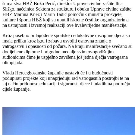
šumarstva HBŽ Božo Perić, direktor Uprave civilne zaštite Ilija
Sliško, načelnica Sektora za strukturu i obuku Uprave civilne zaštite
HBŽ Martina Knez i Marin Tadić pomoćnik ministra prosvjete,
kulture i športa HBŽ koji su uputili iskrene čestitke organizatorima
na ustrajnosti i izvrsnoj realizaciji ove hvalevrijedne manifestacije.
Kroz posebno prilagođene sportske i edukativne discipline djeca su
imala priliku kroz igru i zabavu usvojiti osnovna znanja o
vatrogastvu i opasnosti od požara. Na kraju manifestacije svečano su
dodijeljene diplome i prigodne medalje svim ovogodišnjim
sudionicima čime je uspješno završena još jedna dječja vatrogasna
olimpijada.
Vlada Hercegbosanske županije nastavit će i u budućnosti
podupirati projekte koji unaprjeđuju rad vatrogasnih postrojbi te na
taj način pridonose edukaciji i sigurnosti djece i mladih na području
cijele županije.