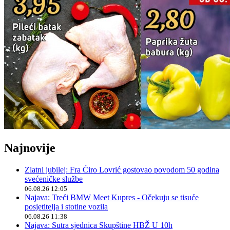
Najnovije
Zlatni jubilej: Fra Ćiro Lovrić gostovao povodom 50 godina
svećeničke službe
06.08.26 12:05
Najava: Treći BMW Meet Kupres - Očekuju se tisuće
posjetitelja i stotine vozila
06.08.26 11:38
Najava: Sutra sjednica Skupštine HBŽ U 10h