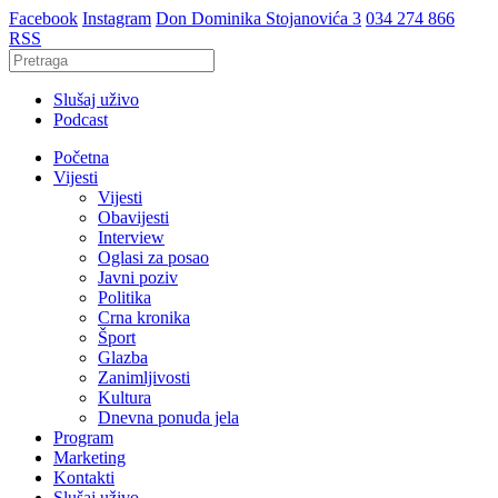
Facebook
Instagram
Don Dominika Stojanovića 3
034 274 866
RSS
Slušaj uživo
Podcast
Početna
Vijesti
Vijesti
Obavijesti
Interview
Oglasi za posao
Javni poziv
Politika
Crna kronika
Šport
Glazba
Zanimljivosti
Kultura
Dnevna ponuda jela
Program
Marketing
Kontakti
Slušaj uživo