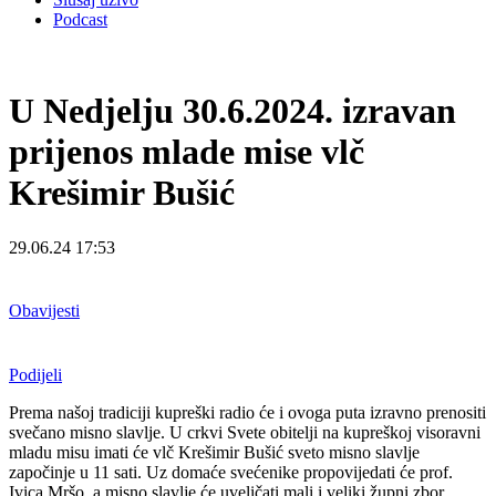
Podcast
U Nedjelju 30.6.2024. izravan
prijenos mlade mise vlč
Krešimir Bušić
29.06.24 17:53
Obavijesti
Podijeli
Prema našoj tradiciji kupreški radio će i ovoga puta izravno prenositi
svečano misno slavlje. U crkvi Svete obitelji na kupreškoj visoravni
mladu misu imati će vlč Krešimir Bušić sveto misno slavlje
započinje u 11 sati. Uz domaće svećenike propovijedati će prof.
Ivica Mršo, a misno slavlje će uveličati mali i veliki župni zbor.