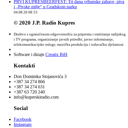
PRVI KUPRESBEERFEST: Tri dana vrhunske zabave, piva
i „Pivske milje“ u Gradskom parku
04.08.26 08:53
© 2020 J.P. Radio Kupres
Društvo s ograničenom odgovornošću za pripremu i emitiranje radijskog
i TV programa, organiziranje javnih priredbi, javno informiranje,
telekomunikacijske usluge, muzička produkciju i izdavačku djelatnost.
Software i dizajn
Creatix BiH
Kontakti
Don Dominika Stojanovića 3
+387 34 274 866
+387 34 274 631
+387 63 720 240
info@kupreskiradio.com
Social
Facebook
Instagram