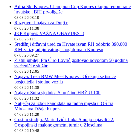
Adria Ski Kupres: Champion Cup Kupres okupio renomirane
hrvatske i BiH prvoligaše
08.08.26 08:10
Razgovor i najava za Dugi r
07.08.26 11:38
JKP Kupres: VAŽNA OBAVIJEST!
07.08.26 11:11
Središnji državni ured za Hrvate izvan RH odobrio 390.000
KM za izgradnju vatrogasnog doma u Kupresu
07.08.26 09:27
Zlatni jubilej: Fra Ćiro Lovrić gostovao povodom 50 godina
svećeničke službe
06.08.26 12:05
Najava: Treći BMW Meet Kupres - Očekuju se tisuće
posjetitelja i stotine vozila
06.08.26 11:38
Najava: Sutra sjednica Skupštine HBŽ U 10h
06.08.26 11:32
Natječaj za izbor kandidata na radna mjesta u OŠ fra
Miroslava Džaje Kupres.
04.08.26 11:29
Gosti u studiju: Marin Ivić i Luka Smoljo najavili 22.
Gospojinski malonogometni turnir u Zloselima
04.08.26 10:48