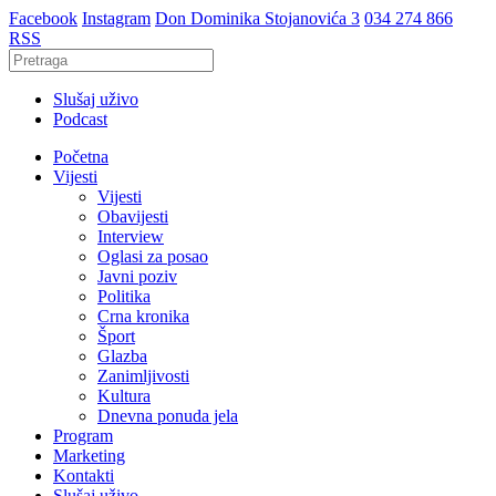
Facebook
Instagram
Don Dominika Stojanovića 3
034 274 866
RSS
Slušaj uživo
Podcast
Početna
Vijesti
Vijesti
Obavijesti
Interview
Oglasi za posao
Javni poziv
Politika
Crna kronika
Šport
Glazba
Zanimljivosti
Kultura
Dnevna ponuda jela
Program
Marketing
Kontakti
Slušaj uživo