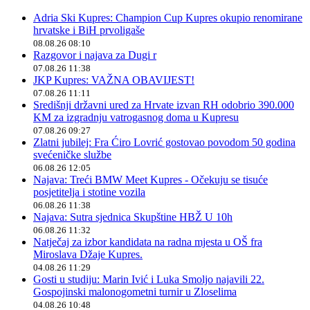
Adria Ski Kupres: Champion Cup Kupres okupio renomirane
hrvatske i BiH prvoligaše
08.08.26 08:10
Razgovor i najava za Dugi r
07.08.26 11:38
JKP Kupres: VAŽNA OBAVIJEST!
07.08.26 11:11
Središnji državni ured za Hrvate izvan RH odobrio 390.000
KM za izgradnju vatrogasnog doma u Kupresu
07.08.26 09:27
Zlatni jubilej: Fra Ćiro Lovrić gostovao povodom 50 godina
svećeničke službe
06.08.26 12:05
Najava: Treći BMW Meet Kupres - Očekuju se tisuće
posjetitelja i stotine vozila
06.08.26 11:38
Najava: Sutra sjednica Skupštine HBŽ U 10h
06.08.26 11:32
Natječaj za izbor kandidata na radna mjesta u OŠ fra
Miroslava Džaje Kupres.
04.08.26 11:29
Gosti u studiju: Marin Ivić i Luka Smoljo najavili 22.
Gospojinski malonogometni turnir u Zloselima
04.08.26 10:48