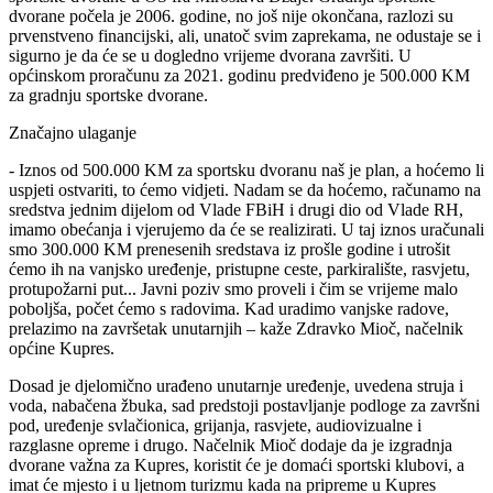
dvorane počela je 2006. godine, no još nije okončana, razlozi su
prvenstveno financijski, ali, unatoč svim zaprekama, ne odustaje se i
sigurno je da će se u dogledno vrijeme dvorana završiti. U
općinskom proračunu za 2021. godinu predviđeno je 500.000 KM
za gradnju sportske dvorane.
Značajno ulaganje
- Iznos od 500.000 KM za sportsku dvoranu naš je plan, a hoćemo li
uspjeti ostvariti, to ćemo vidjeti. Nadam se da hoćemo, računamo na
sredstva jednim dijelom od Vlade FBiH i drugi dio od Vlade RH,
imamo obećanja i vjerujemo da će se realizirati. U taj iznos uračunali
smo 300.000 KM prenesenih sredstava iz prošle godine i utrošit
ćemo ih na vanjsko uređenje, pristupne ceste, parkiralište, rasvjetu,
protupožarni put... Javni poziv smo proveli i čim se vrijeme malo
poboljša, počet ćemo s radovima. Kad uradimo vanjske radove,
prelazimo na završetak unutarnjih – kaže Zdravko Mioč, načelnik
općine Kupres.
Dosad je djelomično urađeno unutarnje uređenje, uvedena struja i
voda, nabačena žbuka, sad predstoji postavljanje podloge za završni
pod, uređenje svlačionica, grijanja, rasvjete, audiovizualne i
razglasne opreme i drugo. Načelnik Mioč dodaje da je izgradnja
dvorane važna za Kupres, koristit će je domaći sportski klubovi, a
imat će mjesto i u ljetnom turizmu kada na pripreme u Kupres