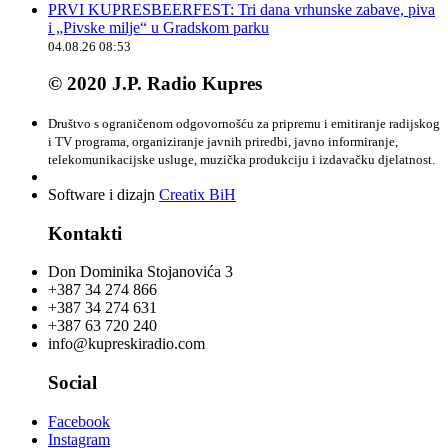
PRVI KUPRESBEERFEST: Tri dana vrhunske zabave, piva
i „Pivske milje“ u Gradskom parku
04.08.26 08:53
© 2020 J.P. Radio Kupres
Društvo s ograničenom odgovornošću za pripremu i emitiranje radijskog
i TV programa, organiziranje javnih priredbi, javno informiranje,
telekomunikacijske usluge, muzička produkciju i izdavačku djelatnost.
Software i dizajn
Creatix BiH
Kontakti
Don Dominika Stojanovića 3
+387 34 274 866
+387 34 274 631
+387 63 720 240
info@kupreskiradio.com
Social
Facebook
Instagram