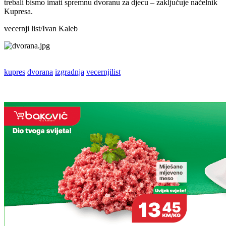
trebali bismo imati spremnu dvoranu za djecu – zaključuje načelnik
Kupresa.
vecernji list/Ivan Kaleb
kupres
dvorana
izgradnja
vecernjilist