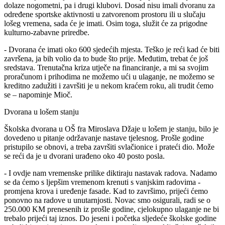
dolaze nogometni, pa i drugi klubovi. Dosad nisu imali dvoranu za
određene sportske aktivnosti u zatvorenom prostoru ili u slučaju
lošeg vremena, sada će je imati. Osim toga, služit će za prigodne
kulturno-zabavne priredbe.
- Dvorana će imati oko 600 sjedećih mjesta. Teško je reći kad će biti
završena, ja bih volio da to bude što prije. Međutim, trebat će još
sredstava. Trenutačna kriza utječe na financiranje, a mi sa svojim
proračunom i prihodima ne možemo ući u ulaganje, ne možemo se
kreditno zadužiti i završiti je u nekom kraćem roku, ali trudit ćemo
se – napominje Mioč.
Dvorana u lošem stanju
Školska dvorana u OŠ fra Miroslava Džaje u lošem je stanju, bilo je
dovedeno u pitanje održavanje nastave tjelesnog. Prošle godine
pristupilo se obnovi, a treba završiti svlačionice i prateći dio. Može
se reći da je u dvorani urađeno oko 40 posto posla.
- I ovdje nam vremenske prilike diktiraju nastavak radova. Nadamo
se da ćemo s ljepšim vremenom krenuti s vanjskim radovima -
promjena krova i uređenje fasade. Kad to završimo, prijeći ćemo
ponovno na radove u unutarnjosti. Novac smo osigurali, radi se o
250.000 KM prenesenih iz prošle godine, cjelokupno ulaganje ne bi
trebalo prijeći taj iznos. Do jeseni i početka sljedeće školske godine