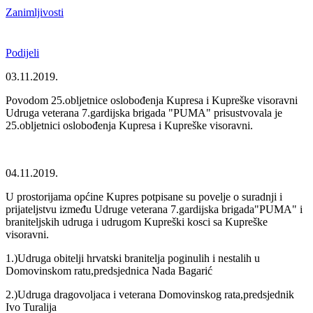
Zanimljivosti
Podijeli
03.11.2019.
Povodom 25.obljetnice oslobođenja Kupresa i Kupreške visoravni
Udruga veterana 7.gardijska brigada "PUMA" prisustvovala je
25.obljetnici oslobođenja Kupresa i Kupreške visoravni.
04.11.2019.
U prostorijama općine Kupres potpisane su povelje o suradnji i
prijateljstvu između Udruge veterana 7.gardijska brigada"PUMA" i
braniteljskih udruga i udrugom Kupreški kosci sa Kupreške
visoravni.
1.)Udruga obitelji hrvatski branitelja poginulih i nestalih u
Domovinskom ratu,predsjednica Nada Bagarić
2.)Udruga dragovoljaca i veterana Domovinskog rata,predsjednik
Ivo Turalija