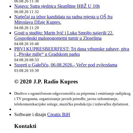
06.08.26 11:38
Najava: Sutra sjednica Skupštine HBŽ U 10h
06.08.26 11:32
Natječaj za izbor kandidata na radna mjesta u OŠ fra
Miroslava Džaje Kupres.
04.08.26 11:29
Gosti u studiju: Marin Ivić i Luka Smoljo najavili 22.
Gospojinski malonogometni turnir u Zloselima
04.08.26 10:48
PRVI KUPRESBEERFEST: Tri dana vrhunske zabave, piva
i „Pivske milje“ u Gradskom parku
04.08.26 08:53
Susreti u Galečiću, 06.08.2026.- Večer pod zvijezdama
03.08.26 10:39
© 2020 J.P. Radio Kupres
Društvo s ograničenom odgovornošću za pripremu i emitiranje radijskog
i TV programa, organiziranje javnih priredbi, javno informiranje,
telekomunikacijske usluge, muzička produkciju i izdavačku djelatnost.
Software i dizajn
Creatix BiH
Kontakti