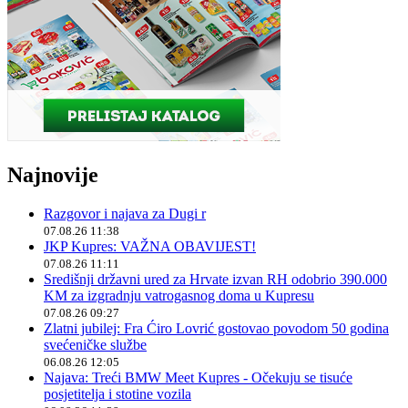
Najnovije
Razgovor i najava za Dugi r
07.08.26 11:38
JKP Kupres: VAŽNA OBAVIJEST!
07.08.26 11:11
Središnji državni ured za Hrvate izvan RH odobrio 390.000
KM za izgradnju vatrogasnog doma u Kupresu
07.08.26 09:27
Zlatni jubilej: Fra Ćiro Lovrić gostovao povodom 50 godina
svećeničke službe
06.08.26 12:05
Najava: Treći BMW Meet Kupres - Očekuju se tisuće
posjetitelja i stotine vozila