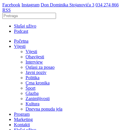
Facebook
Instagram
Don Dominika Stojanovića 3
034 274 866
RSS
Slušaj uživo
Podcast
Početna
Vijesti
Vijesti
Obavijesti
Interview
Oglasi za posao
Javni poziv
Politika
Crna kronika
Šport
Glazba
Zanimljivosti
Kultura
Dnevna ponuda jela
Program
Marketing
Kontakti
Slušaj uživo