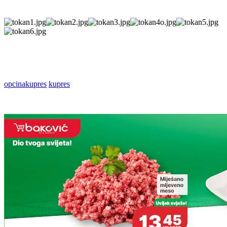
opcinakupres
kupres