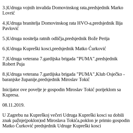
3.)Udruga vojnih invalida Domovinskog rata,predsjednik Marko
Lovrić
4.)Udruga branitelja Domovinskog rata HVO-a,predsjednik Ilija
Pavlović
5.)Udruga nositelja ratnih odličja,predsjednik Bože Perija
6.)Udruga Kupreški kosci,predsjednik Matko Ćurković
7.)Udruga veterana 7.gardijska brigada "PUMA",predsjednik
Robert Puja
8.)Udruga veterana 7.gardijska brigada "PUMA",Klub Osječko -
baranjske županije,predsjednik Miroslav Tokić
Inicijator ove povelje je gospodin Miroslav Tokić porijeklom sa
Kupresa.
08.11.2019.
U Zagrebu na Kupreškoj večeri Udruga Kupreški kosci su dobili
znak pažnje(poklon)od Miroslava Tokića,poklon je primio gospodin
Matko Ćurković predsjednik Udruge Kupreški kosci