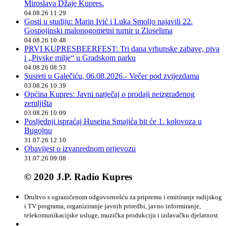
Miroslava Džaje Kupres.
04.08.26 11:29
Gosti u studiju: Marin Ivić i Luka Smoljo najavili 22.
Gospojinski malonogometni turnir u Zloselima
04.08.26 10:48
PRVI KUPRESBEERFEST: Tri dana vrhunske zabave, piva
i „Pivske milje“ u Gradskom parku
04.08.26 08:53
Susreti u Galečiću, 06.08.2026.- Večer pod zvijezdama
03.08.26 10:39
Općina Kupres: Javni natječaj o prodaji neizgrađenog
zemljišta
03.08.26 10:09
Posljednji ispraćaj Huseina Smajića bit će 1. kolovoza u
Bugojnu
31.07.26 12:10
Obavijest o izvanrednom prijevozu
31.07.26 09:08
© 2020 J.P. Radio Kupres
Društvo s ograničenom odgovornošću za pripremu i emitiranje radijskog
i TV programa, organiziranje javnih priredbi, javno informiranje,
telekomunikacijske usluge, muzička produkciju i izdavačku djelatnost.