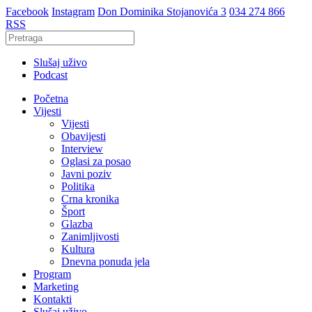
Facebook
Instagram
Don Dominika Stojanovića 3
034 274 866
RSS
Slušaj uživo
Podcast
Početna
Vijesti
Vijesti
Obavijesti
Interview
Oglasi za posao
Javni poziv
Politika
Crna kronika
Šport
Glazba
Zanimljivosti
Kultura
Dnevna ponuda jela
Program
Marketing
Kontakti
Slušaj uživo