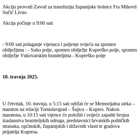
Akciju provodi Zavod za transfuziju županijske bolnice Fra Mihovil
Sučić Livno
Akcija počinje u 9:00 sati
- 9:00 sati polaganje vijenaca i paljenje svijeća na spomen
obilježjima : - Suho polje, spomen obilježje Kupreško polje, spomen
obilježje Vukovarskim braniteljima - Kupreško polje
10. travnja 2025.
U četvrtak, 10. travnja, u 5:15 sati održat će se Memorijalna utrka –
maraton na relaciji Tomislavgrad – Šujica – Kupres. Nakon
maratona, u 10:15 sati vijence će položiti i svijeće zapaliti brojna
izaslanstva braniteljskih udruga, predstavnici hrvatskih političkih
stranaka, općinskih, županijskih i državnih vlasti te gradova
prijatelja Kupresa.