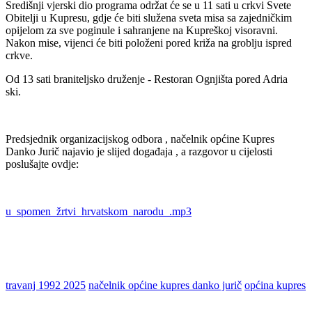
Središnji vjerski dio programa održat će se u 11 sati u crkvi Svete
Obitelji u Kupresu, gdje će biti služena sveta misa sa zajedničkim
opijelom za sve poginule i sahranjene na Kupreškoj visoravni.
Nakon mise, vijenci će biti položeni pored križa na groblju ispred
crkve.
Od 13 sati braniteljsko druženje - Restoran Ognjišta pored Adria
ski.
Predsjednik organizacijskog odbora , načelnik općine Kupres
Danko Jurič najavio je slijed događaja , a razgovor u cijelosti
poslušajte ovdje:
u_spomen_žrtvi_hrvatskom_narodu_.mp3
travanj 1992 2025
načelnik općine kupres danko jurič
općina kupres