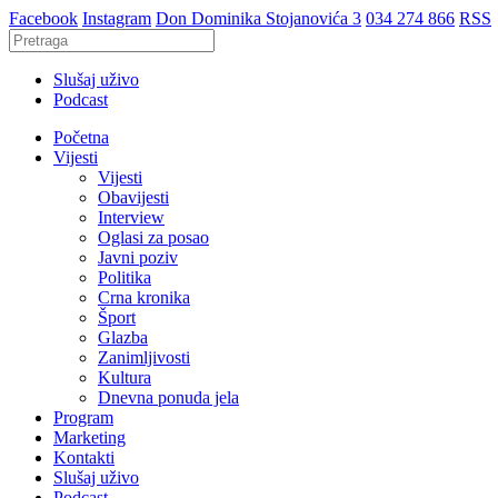
Facebook
Instagram
Don Dominika Stojanovića 3
034 274 866
RSS
Slušaj uživo
Podcast
Početna
Vijesti
Vijesti
Obavijesti
Interview
Oglasi za posao
Javni poziv
Politika
Crna kronika
Šport
Glazba
Zanimljivosti
Kultura
Dnevna ponuda jela
Program
Marketing
Kontakti
Slušaj uživo
Podcast