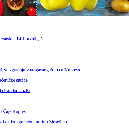
vatske i BiH prvoligaše
KM za izgradnju vatrogasnog doma u Kupresu
ećeničke službe
 i stotine vozila
a Džaje Kupres.
nski malonogometni turnir u Zloselima