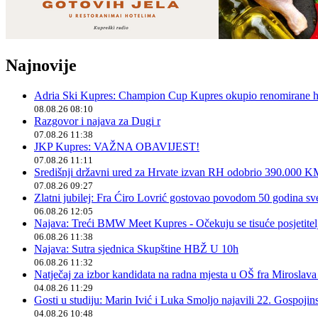
Najnovije
Adria Ski Kupres: Champion Cup Kupres okupio renomirane hr
08.08.26 08:10
Razgovor i najava za Dugi r
07.08.26 11:38
JKP Kupres: VAŽNA OBAVIJEST!
07.08.26 11:11
Središnji državni ured za Hrvate izvan RH odobrio 390.000 
07.08.26 09:27
Zlatni jubilej: Fra Ćiro Lovrić gostovao povodom 50 godina sv
06.08.26 12:05
Najava: Treći BMW Meet Kupres - Očekuju se tisuće posjetitelja
06.08.26 11:38
Najava: Sutra sjednica Skupštine HBŽ U 10h
06.08.26 11:32
Natječaj za izbor kandidata na radna mjesta u OŠ fra Miroslav
04.08.26 11:29
Gosti u studiju: Marin Ivić i Luka Smoljo najavili 22. Gospoji
04.08.26 10:48