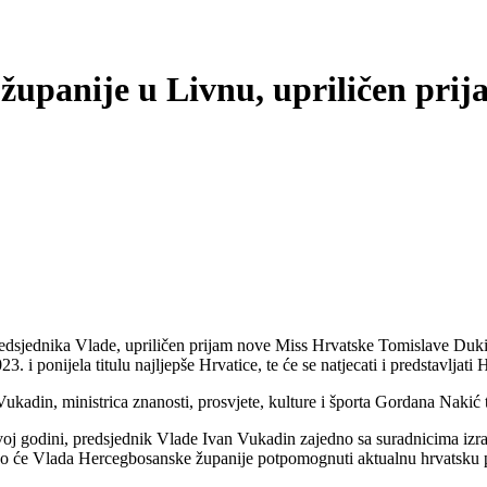
županije u Livnu, upriličen prij
edsjednika Vlade, upriličen prijam nove Miss Hrvatske Tomislave Dukić
i ponijela titulu najljepše Hrvatice, te će se natjecati i predstavljati
Vukadin, ministrica znanosti, prosvjete, kulture i športa Gordana Naki
ovoj godini, predsjednik Vlade Ivan Vukadin zajedno sa suradnicima izr
ako će Vlada Hercegbosanske županije potpomognuti aktualnu hrvatsku 