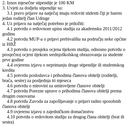
2. Iznos mjesečne stipendije je 100 KM
3. Uvjeti za dodjelu stipendije su:
3.1 pravo prijave na natječaj imaju redoviti stidenti čiji je barem
jedan roditelj član Udruge
4. Uz prijavu na natječaj potrebno je priložiti:
4.1 potvrdu o redovnom upisu studija za akademsku 2011/2012
godinu
4.2 potvrdu MUP-a o prijavi prebivališta na području neke općine
iz HBŽ
4.3 potvrdu o prosjeku ocjena tijekom studija, odnosno potvrdu o
prosječnoj ocjeni tijekom srednjoškolskog obrazovanja za studente
prve godine
4.4 ovjerenu izjavu o neprimanju druge stipendije ili studentskog
kredita
4.5 potvrdu poslodavca i prihodima članova obitelji (roditelji,
braća, sestre) za posljednja tri mjeseca
4.6 potvrdu o mirovini za umirovljene članove obitelji
4.7 potvrdu Porezne uprave o prihodima članova obitelji prema
drugim osnovama
4.8 potvrdu Zavoda za zapošljavanje o prijavi radno sposobnih
članova obitelji
4.9 ovjerenu izjavu o zajedničkom domaćinstvu
4.10 potvrdu o redovitom studiju za drugog člana obitelji (brat ili
sestra)