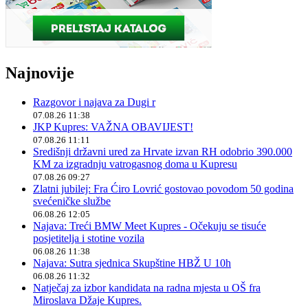
Najnovije
Razgovor i najava za Dugi r
07.08.26 11:38
JKP Kupres: VAŽNA OBAVIJEST!
07.08.26 11:11
Središnji državni ured za Hrvate izvan RH odobrio 390.000
KM za izgradnju vatrogasnog doma u Kupresu
07.08.26 09:27
Zlatni jubilej: Fra Ćiro Lovrić gostovao povodom 50 godina
svećeničke službe
06.08.26 12:05
Najava: Treći BMW Meet Kupres - Očekuju se tisuće
posjetitelja i stotine vozila
06.08.26 11:38
Najava: Sutra sjednica Skupštine HBŽ U 10h
06.08.26 11:32
Natječaj za izbor kandidata na radna mjesta u OŠ fra
Miroslava Džaje Kupres.