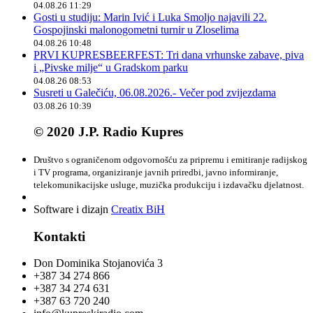
04.08.26 11:29
Gosti u studiju: Marin Ivić i Luka Smoljo najavili 22.
Gospojinski malonogometni turnir u Zloselima
04.08.26 10:48
PRVI KUPRESBEERFEST: Tri dana vrhunske zabave, piva
i „Pivske milje“ u Gradskom parku
04.08.26 08:53
Susreti u Galečiću, 06.08.2026.- Večer pod zvijezdama
03.08.26 10:39
© 2020 J.P. Radio Kupres
Društvo s ograničenom odgovornošću za pripremu i emitiranje radijskog
i TV programa, organiziranje javnih priredbi, javno informiranje,
telekomunikacijske usluge, muzička produkciju i izdavačku djelatnost.
Software i dizajn
Creatix BiH
Kontakti
Don Dominika Stojanovića 3
+387 34 274 866
+387 34 274 631
+387 63 720 240