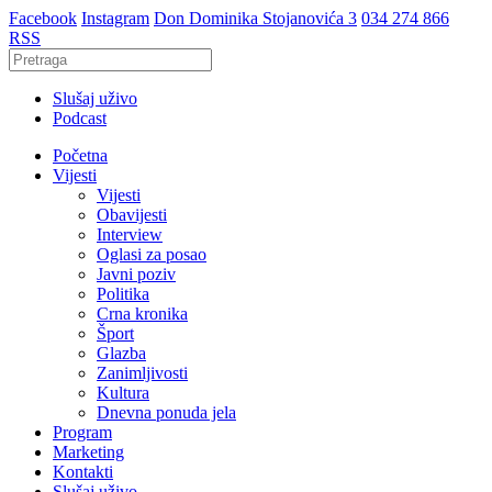
Facebook
Instagram
Don Dominika Stojanovića 3
034 274 866
RSS
Slušaj uživo
Podcast
Početna
Vijesti
Vijesti
Obavijesti
Interview
Oglasi za posao
Javni poziv
Politika
Crna kronika
Šport
Glazba
Zanimljivosti
Kultura
Dnevna ponuda jela
Program
Marketing
Kontakti
Slušaj uživo