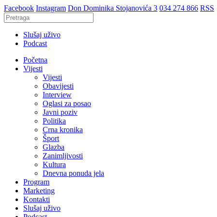
Facebook
Instagram
Don Dominika Stojanovića 3
034 274 866
RSS
Slušaj uživo
Podcast
Početna
Vijesti
Vijesti
Obavijesti
Interview
Oglasi za posao
Javni poziv
Politika
Crna kronika
Šport
Glazba
Zanimljivosti
Kultura
Dnevna ponuda jela
Program
Marketing
Kontakti
Slušaj uživo
Podcast