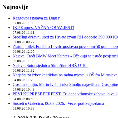
Najnovije
Razgovor i najava za Dugi r
07.08.26 11:38
JKP Kupres: VAŽNA OBAVIJEST!
07.08.26 11:11
Središnji državni ured za Hrvate izvan RH odobrio 390.000 
07.08.26 09:27
Zlatni jubilej: Fra Ćiro Lovrić gostovao povodom 50 godina sv
06.08.26 12:05
Najava: Treći BMW Meet Kupres - Očekuju se tisuće posjetitelja
06.08.26 11:38
Najava: Sutra sjednica Skupštine HBŽ U 10h
06.08.26 11:32
Natječaj za izbor kandidata na radna mjesta u OŠ fra Miroslav
04.08.26 11:29
Gosti u studiju: Marin Ivić i Luka Smoljo najavili 22. Gospoji
04.08.26 10:48
PRVI KUPRESBEERFEST: Tri dana vrhunske zabave, piva i „
04.08.26 08:53
Susreti u Galečiću, 06.08.2026.- Večer pod zvijezdama
03.08.26 10:39