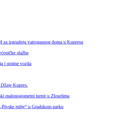
KM za izgradnju vatrogasnog doma u Kupresu
ećeničke službe
 i stotine vozila
a Džaje Kupres.
nski malonogometni turnir u Zloselima
Pivske milje“ u Gradskom parku