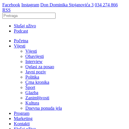
Facebook
Instagram
Don Dominika Stojanovića 3
034 274 866
RSS
Slušaj uživo
Podcast
Početna
Vijesti
Vijesti
Obavijesti
Interview
Oglasi za posao
Javni poziv
Politika
Crna kronika
Šport
Glazba
Zanimljivosti
Kultura
Dnevna ponuda jela
Program
Marketing
Kontakti
Slušaj uživo