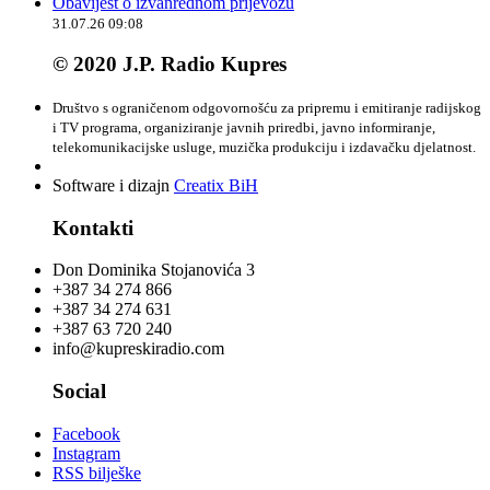
Obavijest o izvanrednom prijevozu
31.07.26 09:08
© 2020 J.P. Radio Kupres
Društvo s ograničenom odgovornošću za pripremu i emitiranje radijskog
i TV programa, organiziranje javnih priredbi, javno informiranje,
telekomunikacijske usluge, muzička produkciju i izdavačku djelatnost.
Software i dizajn
Creatix BiH
Kontakti
Don Dominika Stojanovića 3
+387 34 274 866
+387 34 274 631
+387 63 720 240
info@kupreskiradio.com
Social
Facebook
Instagram
RSS bilješke