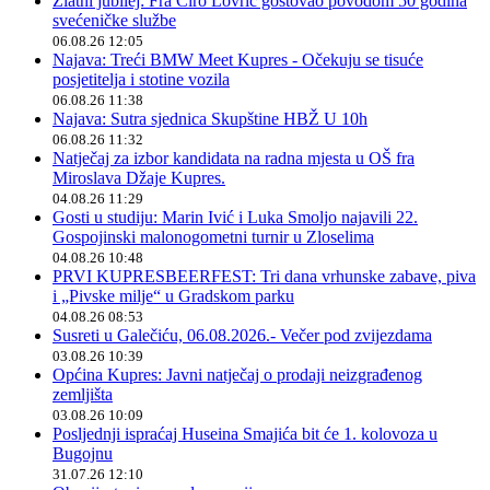
Zlatni jubilej: Fra Ćiro Lovrić gostovao povodom 50 godina
svećeničke službe
06.08.26 12:05
Najava: Treći BMW Meet Kupres - Očekuju se tisuće
posjetitelja i stotine vozila
06.08.26 11:38
Najava: Sutra sjednica Skupštine HBŽ U 10h
06.08.26 11:32
Natječaj za izbor kandidata na radna mjesta u OŠ fra
Miroslava Džaje Kupres.
04.08.26 11:29
Gosti u studiju: Marin Ivić i Luka Smoljo najavili 22.
Gospojinski malonogometni turnir u Zloselima
04.08.26 10:48
PRVI KUPRESBEERFEST: Tri dana vrhunske zabave, piva
i „Pivske milje“ u Gradskom parku
04.08.26 08:53
Susreti u Galečiću, 06.08.2026.- Večer pod zvijezdama
03.08.26 10:39
Općina Kupres: Javni natječaj o prodaji neizgrađenog
zemljišta
03.08.26 10:09
Posljednji ispraćaj Huseina Smajića bit će 1. kolovoza u
Bugojnu
31.07.26 12:10