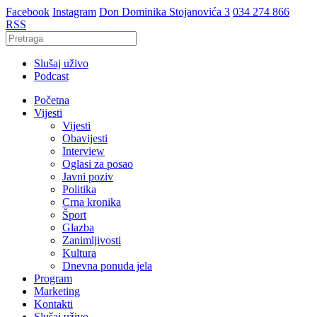
Facebook
Instagram
Don Dominika Stojanovića 3
034 274 866
RSS
Slušaj uživo
Podcast
Početna
Vijesti
Vijesti
Obavijesti
Interview
Oglasi za posao
Javni poziv
Politika
Crna kronika
Šport
Glazba
Zanimljivosti
Kultura
Dnevna ponuda jela
Program
Marketing
Kontakti
Slušaj uživo