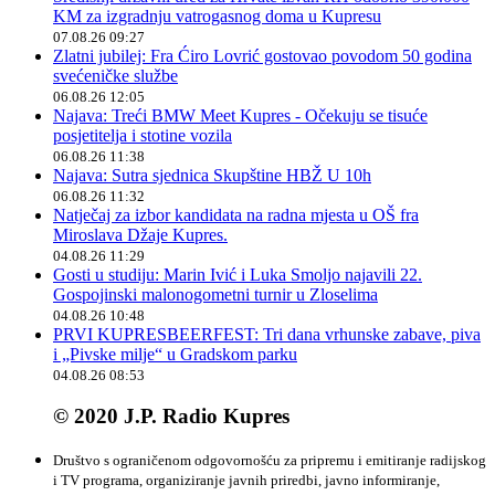
KM za izgradnju vatrogasnog doma u Kupresu
07.08.26 09:27
Zlatni jubilej: Fra Ćiro Lovrić gostovao povodom 50 godina
svećeničke službe
06.08.26 12:05
Najava: Treći BMW Meet Kupres - Očekuju se tisuće
posjetitelja i stotine vozila
06.08.26 11:38
Najava: Sutra sjednica Skupštine HBŽ U 10h
06.08.26 11:32
Natječaj za izbor kandidata na radna mjesta u OŠ fra
Miroslava Džaje Kupres.
04.08.26 11:29
Gosti u studiju: Marin Ivić i Luka Smoljo najavili 22.
Gospojinski malonogometni turnir u Zloselima
04.08.26 10:48
PRVI KUPRESBEERFEST: Tri dana vrhunske zabave, piva
i „Pivske milje“ u Gradskom parku
04.08.26 08:53
© 2020 J.P. Radio Kupres
Društvo s ograničenom odgovornošću za pripremu i emitiranje radijskog
i TV programa, organiziranje javnih priredbi, javno informiranje,