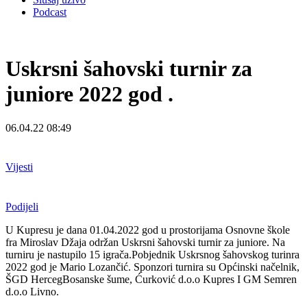
Podcast
Uskrsni šahovski turnir za
juniore 2022 god .
06.04.22 08:49
Vijesti
Podijeli
U Kupresu je dana 01.04.2022 god u prostorijama Osnovne škole
fra Miroslav Džaja održan Uskrsni šahovski turnir za juniore. Na
turniru je nastupilo 15 igrača.Pobjednik Uskrsnog šahovskog turinra
2022 god je Mario Lozančić. Sponzori turnira su Općinski načelnik,
ŠGD HercegBosanske šume, Ćurković d.o.o Kupres I GM Semren
d.o.o Livno.