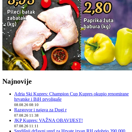
Najnovije
Adria Ski Kupres: Champion Cup Kupres okupio renomirane
hrvatske i BiH prvoligaše
08.08.26 08:10
Razgovor i najava za Dugi r
07.08.26 11:38
JKP Kupres: VAŽNA OBAVIJEST!
07.08.26 11:11
Središnji državni ured za Hrvate izvan RH odobrio 390.000