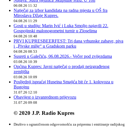
Najava: Sutra sjednica Skupštine HBŽ U 10h
06.08.26 11:32
Natječaj za izbor kandidata na radna mjesta u OŠ fra
Miroslava Džaje Kupres.
04.08.26 11:29
Gosti u studiju: Marin Ivić i Luka Smoljo najavili 22.
Gospojinski malonogometni turnir u Zloselima
04.08.26 10:48
PRVI KUPRESBEERFEST: Tri dana vrhunske zabave, piva
i „Pivske milje“ u Gradskom parku
04.08.26 08:53
Susreti u Galečiću, 06.08.2026.- Večer pod zvijezdama
03.08.26 10:39
Općina Kupres: Javni natječaj o prodaji neizgrađenog
zemljišta
03.08.26 10:09
Posljednji ispraćaj Huseina Smajića bit će 1. kolovoza u
Bugojnu
31.07.26 12:10
Obavijest o izvanrednom prijevozu
31.07.26 09:08
© 2020 J.P. Radio Kupres
Društvo s ograničenom odgovornošću za pripremu i emitiranje radijskog