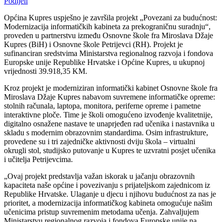
Podijeli
Općina Kupres uspješno je završila projekt „Povezani za budućnost:
Modernizacija informatičkih kabineta za prekograničnu suradnju“,
proveden u partnerstvu između Osnovne škole fra Miroslava Džaje
Kupres (BiH) i Osnovne škole Petrijevci (RH). Projekt je
sufinanciran sredstvima Ministarstva regionalnog razvoja i fondova
Europske unije Republike Hrvatske i Općine Kupres, u ukupnoj
vrijednosti 39.918,35 KM.
Kroz projekt je moderniziran informatički kabinet Osnovne škole fra
Miroslava Džaje Kupres nabavom suvremene informatičke opreme:
stolnih računala, laptopa, monitora, periferne opreme i pametne
interaktivne ploče. Time je školi omogućeno izvođenje kvalitetnije,
digitalno osnažene nastave te unaprjeđen rad učenika i nastavnika u
skladu s modernim obrazovnim standardima. Osim infrastrukture,
provedene su i tri zajedničke aktivnosti dviju škola – virtualni
okrugli stol, studijsko putovanje u Kupres te uzvratni posjet učenika
i učitelja Petrijevcima.
„Ovaj projekt predstavlja važan iskorak u jačanju obrazovnih
kapaciteta naše općine i povezivanju s prijateljskom zajednicom iz
Republike Hrvatske. Ulaganje u djecu i njihovu budućnost za nas je
prioritet, a modernizacija informatičkog kabineta omogućuje našim
učenicima pristup suvremenim metodama učenja. Zahvaljujem
Ministarstvu regionalnog razvoja i fondova Europske unije na