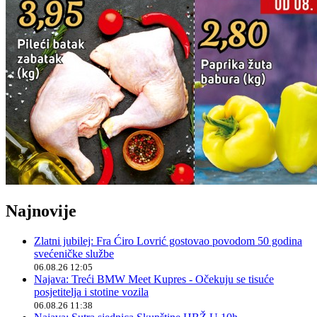
Najnovije
Zlatni jubilej: Fra Ćiro Lovrić gostovao povodom 50 godina
svećeničke službe
06.08.26 12:05
Najava: Treći BMW Meet Kupres - Očekuju se tisuće
posjetitelja i stotine vozila
06.08.26 11:38