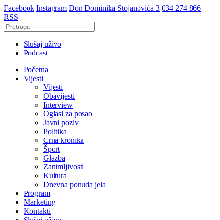
Facebook
Instagram
Don Dominika Stojanovića 3
034 274 866
RSS
Slušaj uživo
Podcast
Početna
Vijesti
Vijesti
Obavijesti
Interview
Oglasi za posao
Javni poziv
Politika
Crna kronika
Šport
Glazba
Zanimljivosti
Kultura
Dnevna ponuda jela
Program
Marketing
Kontakti
Slušaj uživo