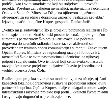
podršci, kao i svim suradnicima koji su sudjelovali u provedbi
projekta. Posebno zahvaljujem ravnateljici, nastavnicima i učenicima
Osnovne škole fra Miroslava Džaje na njihovom angažmanu,
otvorenosti za suradnju i doprinosu uspješnoj realizaciji projekta.“
Izjavio je načelnik općine Kupres gospodin Danko Jurič.
„Veliko mi je zadovoljstvo što je projekt u potpunosti realiziran i što
smo uspjeli modernizirati školski prostor te osnažiti prekograničnu
suradnju s partnerskom školom iz Petrijevaca. Od početnih
dogovora do završnih radionica i susreta, sve aktivnosti su
provedene uz iznimno dobru komunikaciju i suradnju. Zahvaljujem
Općini Kupres, Ministarstvu regionalnog razvoja i fondova EU,
ravnateljici škole te svim nastavnicima i učenicima na njihovoj
potpori i sudjelovanju. Ovo je model koji ćemo svakako nastaviti
razvijati kroz nove projektne inicijative.“ Izjavio je koordinator i
voditelj projekta Josip Čolić.
Realizacijom projekta stvoreni su moderni uvjeti za učenje, ojačani
kapaciteti lokalnog obrazovnog sustava te produbljeni odnosi dviju
partnerskih općina. Općina Kupres i dalje će ulagati u obrazovanje,
infrastrukturu i razvojne projekte koji podižu kvalitetu života mladih
i osiguravaju dugoročni napredak zajednice.