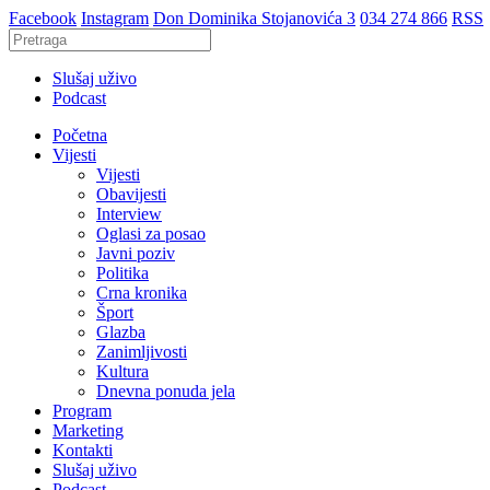
Facebook
Instagram
Don Dominika Stojanovića 3
034 274 866
RSS
Slušaj uživo
Podcast
Početna
Vijesti
Vijesti
Obavijesti
Interview
Oglasi za posao
Javni poziv
Politika
Crna kronika
Šport
Glazba
Zanimljivosti
Kultura
Dnevna ponuda jela
Program
Marketing
Kontakti
Slušaj uživo
Podcast