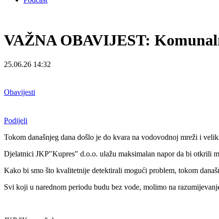
VAŽNA OBAVIJEST: Komunaln
25.06.26 14:32
Obavijesti
Podijeli
Tokom današnjeg dana došlo je do kvara na vodovodnoj mreži i veliki
Djelatnici JKP"Kupres" d.o.o. ulažu maksimalan napor da bi otkrili 
Kako bi smo što kvalitetnije detektirali mogući problem, tokom dana
Svi koji u narednom periodu budu bez vode, molimo na razumijevanje 