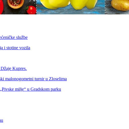
ećeničke službe
 i stotine vozila
a Džaje Kupres.
nski malonogometni turnir u Zloselima
Pivske milje“ u Gradskom parku
nu