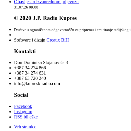
Obavijest o izvanrednom prijevozu
31.07.26 09:08
© 2020 J.P. Radio Kupres
Društvo s ograničenom odgovornošću za pripremu i emitiranje radijskog i 
Software i dizajn
Creatix BiH
Kontakti
Don Dominika Stojanovića 3
+387 34 274 866
+387 34 274 631
+387 63 720 240
info@kupreskiradio.com
Social
Facebook
Instagram
RSS bilješke
Vrh stranice