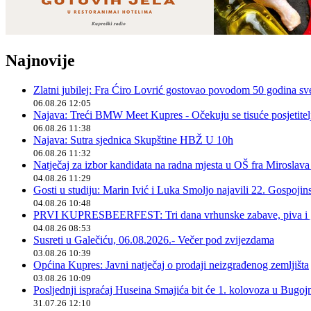
Najnovije
Zlatni jubilej: Fra Ćiro Lovrić gostovao povodom 50 godina sv
06.08.26 12:05
Najava: Treći BMW Meet Kupres - Očekuju se tisuće posjetitelja
06.08.26 11:38
Najava: Sutra sjednica Skupštine HBŽ U 10h
06.08.26 11:32
Natječaj za izbor kandidata na radna mjesta u OŠ fra Miroslav
04.08.26 11:29
Gosti u studiju: Marin Ivić i Luka Smoljo najavili 22. Gospoji
04.08.26 10:48
PRVI KUPRESBEERFEST: Tri dana vrhunske zabave, piva i „
04.08.26 08:53
Susreti u Galečiću, 06.08.2026.- Večer pod zvijezdama
03.08.26 10:39
Općina Kupres: Javni natječaj o prodaji neizgrađenog zemljišta
03.08.26 10:09
Posljednji ispraćaj Huseina Smajića bit će 1. kolovoza u Bugoj
31.07.26 12:10