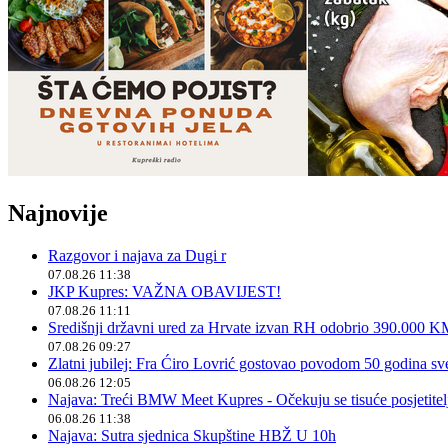
Najnovije
Razgovor i najava za Dugi r
07.08.26 11:38
JKP Kupres: VAŽNA OBAVIJEST!
07.08.26 11:11
Središnji državni ured za Hrvate izvan RH odobrio 390.000 
07.08.26 09:27
Zlatni jubilej: Fra Ćiro Lovrić gostovao povodom 50 godina sv
06.08.26 12:05
Najava: Treći BMW Meet Kupres - Očekuju se tisuće posjetitelja
06.08.26 11:38
Najava: Sutra sjednica Skupštine HBŽ U 10h