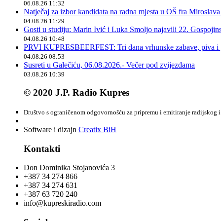
06.08.26 11:32
Natječaj za izbor kandidata na radna mjesta u OŠ fra Miroslav
04.08.26 11:29
Gosti u studiju: Marin Ivić i Luka Smoljo najavili 22. Gospoji
04.08.26 10:48
PRVI KUPRESBEERFEST: Tri dana vrhunske zabave, piva i „
04.08.26 08:53
Susreti u Galečiću, 06.08.2026.- Večer pod zvijezdama
03.08.26 10:39
© 2020 J.P. Radio Kupres
Društvo s ograničenom odgovornošću za pripremu i emitiranje radijskog i 
Software i dizajn
Creatix BiH
Kontakti
Don Dominika Stojanovića 3
+387 34 274 866
+387 34 274 631
+387 63 720 240
info@kupreskiradio.com