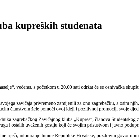
uba kupreških studenata
elje“, večeras, s početkom u 20.00 sati održat će se osnivačka skupšt
vojega zavičaja privremeno zamijenili za onu zagrebačku, a osim njih, s
ćim članstvom žele pomoći ovoj ideji i pozitivnoj promociji svoje djed
ipadnika zagrebačkog Zavičajnog kluba „Kupres“, članova Studentskog zb
ga i ostalih uvaženih gostiju koji će svojim prisustvom i javno poduprij
ne riječi, intoniranje himne Republike Hrvatske, pozdravni govor u ime