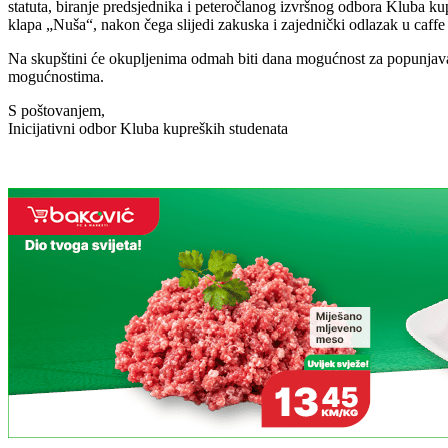
statuta, biranje predsjednika i peteročlanog izvršnog odbora Kluba ku
klapa „Nuša“, nakon čega slijedi zakuska i zajednički odlazak u caffe
Na skupštini će okupljenima odmah biti dana mogućnost za popunjava
mogućnostima.
S poštovanjem,
Inicijativni odbor Kluba kupreških studenata