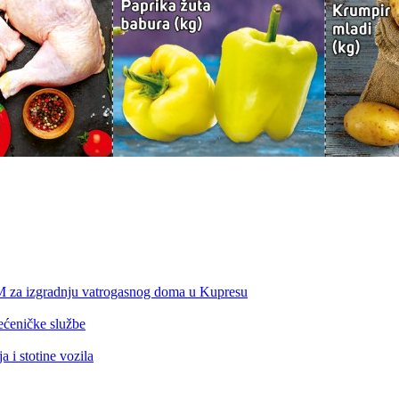
KM za izgradnju vatrogasnog doma u Kupresu
ećeničke službe
 i stotine vozila