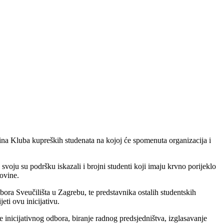
ina Kluba kupreških studenata na kojoj će spomenuta organizacija i
voju su podršku iskazali i brojni studenti koji imaju krvno porijeklo
ovine.
ora Sveučilišta u Zagrebu, te predstavnika ostalih studentskih
eti ovu inicijativu.
 inicijativnog odbora, biranje radnog predsjedništva, izglasavanje