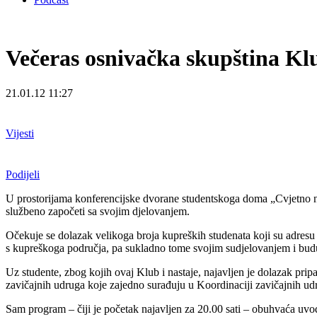
Večeras osnivačka skupština Kl
21.01.12 11:27
Vijesti
Podijeli
U prostorijama konferencijske dvorane studentskoga doma „Cvjetno nas
službeno započeti sa svojim djelovanjem.
Očekuje se dolazak velikoga broja kupreških studenata koji su adresu s
s kupreškoga područja, pa sukladno tome svojim sudjelovanjem i budu
Uz studente, zbog kojih ovaj Klub i nastaje, najavljen je dolazak pr
zavičajnih udruga koje zajedno surađuju u Koordinaciji zavičajnih udru
Sam program – čiji je početak najavljen za 20.00 sati – obuhvaća uvod