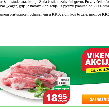
preških studenata, biranje Suda časti, te zahvalni govor. Po završetku
 bar „Zags“, gdje je nastavak druženja uz pjesmu planiran od 22.00 sata
njem pristupnice i učlanjenjem u KKS, a oni koji to žele, moći će KK