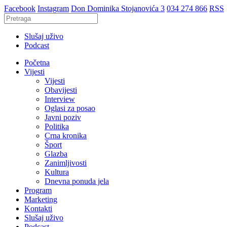
Facebook
Instagram
Don Dominika Stojanovića 3
034 274 866
RSS
Slušaj uživo
Podcast
Početna
Vijesti
Vijesti
Obavijesti
Interview
Oglasi za posao
Javni poziv
Politika
Crna kronika
Šport
Glazba
Zanimljivosti
Kultura
Dnevna ponuda jela
Program
Marketing
Kontakti
Slušaj uživo
Podcast