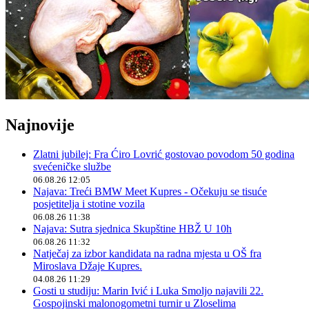
Najnovije
Zlatni jubilej: Fra Ćiro Lovrić gostovao povodom 50 godina
svećeničke službe
06.08.26 12:05
Najava: Treći BMW Meet Kupres - Očekuju se tisuće
posjetitelja i stotine vozila
06.08.26 11:38
Najava: Sutra sjednica Skupštine HBŽ U 10h
06.08.26 11:32
Natječaj za izbor kandidata na radna mjesta u OŠ fra
Miroslava Džaje Kupres.
04.08.26 11:29
Gosti u studiju: Marin Ivić i Luka Smoljo najavili 22.
Gospojinski malonogometni turnir u Zloselima