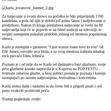
Za natjecanje u ovom showu na početku je bilo prijavljenih 1700
kandidata, a pola od njih je dobilo još jednu šansu i sudjelovanje u
predizboru. Nakon tri kruga predizbora natjecanje se svelo na 80
natjecatelja koji će se pojaviti se na blind audiciji na televiziji, te
svojim nastupima pokušati pridobiti jednog od mentora popularnog
showa.
Karla je nastupila s pjesmom "I just wanna make love to you" od
Ette James, osvojila srca žirija, a za svog mentora izabrala mladog
rock pjevača Dinu Jelusića.
Poznato je i od prije da se Karla od djetinjstva bavi glazbom, svoje
prve glazbene korake napravila je u Kupresu na POP FESTU -
festivalu zabavne glazbe, a široj publici postala je poznata i kasnije
nastupajući po raznim natjecanjima, festivalima i koncertima.
Karla sretno dalje i nadamo se da ćemo biti u prigodi pisati o još
puno ovakvih pozitivnih priča.
Nastup pogledajte ovdje: