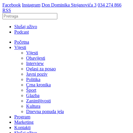
Facebook
Instagram
Don Dominika Stojanovića 3
034 274 866
RSS
Slušaj uživo
Podcast
Početna
Vijesti
Vijesti
Obavijesti
Interview
Oglasi za posao
Javni poziv
Politika
Crna kronika
Šport
Glazba
Zanimljivosti
Kultura
Dnevna ponuda jela
Program
Marketing
Kontakti
Slušaj uživo