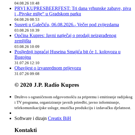
04.08.26 10:48
PRVI KUPRESBEERFEST: Tri dana vrhunske zabave, piva
i „Pivske milje“ u Gradskom parku
04.08.26 08:53
Susreti u Galečiću, 06.08.2026.- Večer pod zvijezdama
03.08.26 10:39
Općina Kupres: Javni natječaj o prodaji neizgrađenog
zemljišta
03.08.26 10:09
Posljednji ispraćaj Huseina Smajića bit će 1. kolovoza u
Bugojnu
31.07.26 12:10
Obavijest o izvanrednom prijevozu
31.07.26 09:08
© 2020 J.P. Radio Kupres
Društvo s ograničenom odgovornošću za pripremu i emitiranje radijskog
i TV programa, organiziranje javnih priredbi, javno informiranje,
telekomunikacijske usluge, muzička produkciju i izdavačku djelatnost.
Software i dizajn
Creatix BiH
Kontakti