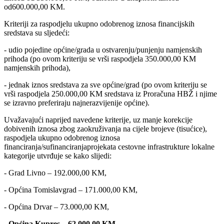
od600.000,00 KM.
Kriteriji za raspodjelu ukupno odobrenog iznosa financijskih
sredstava su sljedeći:
- udio pojedine općine/grada u ostvarenju/punjenju namjenskih
prihoda (po ovom kriteriju se vrši raspodjela 350.000,00 KM
namjenskih prihoda),
- jednak iznos sredstava za sve općine/grad (po ovom kriteriju se
vrši raspodjela 250.000,00 KM sredstava iz Proračuna HBŽ i njime
se izravno preferiraju najnerazvijenije općine).
Uvažavajući naprijed navedene kriterije, uz manje korekcije
dobivenih iznosa zbog zaokruživanja na cijele brojeve (tisućice),
raspodjela ukupno odobrenog iznosa
financiranja/sufinanciranjaprojekata cestovne infrastrukture lokalne
kategorije utvrđuje se kako slijedi:
- Grad Livno – 192.000,00 KM,
- Općina Tomislavgrad – 171.000,00 KM,
- Općina Drvar – 73.000,00 KM,
- Općina Kupres – 62.000,00 KM