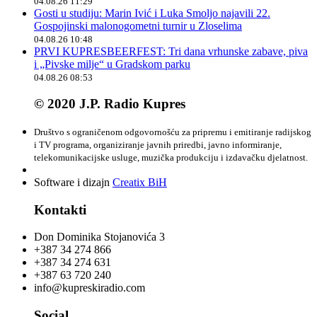
04.08.26 11:29
Gosti u studiju: Marin Ivić i Luka Smoljo najavili 22.
Gospojinski malonogometni turnir u Zloselima
04.08.26 10:48
PRVI KUPRESBEERFEST: Tri dana vrhunske zabave, piva
i „Pivske milje“ u Gradskom parku
04.08.26 08:53
© 2020 J.P. Radio Kupres
Društvo s ograničenom odgovornošću za pripremu i emitiranje radijskog
i TV programa, organiziranje javnih priredbi, javno informiranje,
telekomunikacijske usluge, muzička produkciju i izdavačku djelatnost.
Software i dizajn
Creatix BiH
Kontakti
Don Dominika Stojanovića 3
+387 34 274 866
+387 34 274 631
+387 63 720 240
info@kupreskiradio.com
Social