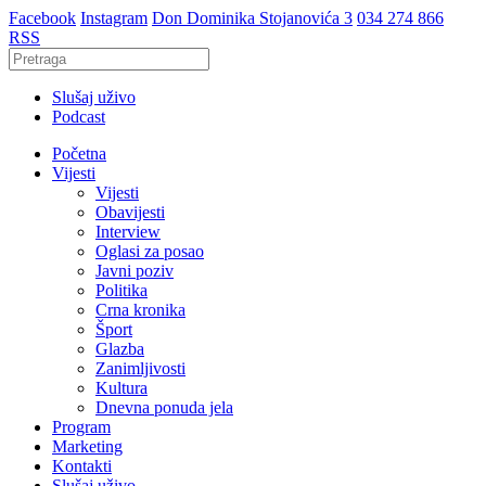
Facebook
Instagram
Don Dominika Stojanovića 3
034 274 866
RSS
Slušaj uživo
Podcast
Početna
Vijesti
Vijesti
Obavijesti
Interview
Oglasi za posao
Javni poziv
Politika
Crna kronika
Šport
Glazba
Zanimljivosti
Kultura
Dnevna ponuda jela
Program
Marketing
Kontakti
Slušaj uživo