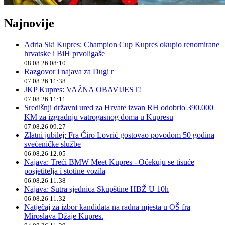
Najnovije
Adria Ski Kupres: Champion Cup Kupres okupio renomirane
hrvatske i BiH prvoligaše
08.08.26 08:10
Razgovor i najava za Dugi r
07.08.26 11:38
JKP Kupres: VAŽNA OBAVIJEST!
07.08.26 11:11
Središnji državni ured za Hrvate izvan RH odobrio 390.000
KM za izgradnju vatrogasnog doma u Kupresu
07.08.26 09:27
Zlatni jubilej: Fra Ćiro Lovrić gostovao povodom 50 godina
svećeničke službe
06.08.26 12:05
Najava: Treći BMW Meet Kupres - Očekuju se tisuće
posjetitelja i stotine vozila
06.08.26 11:38
Najava: Sutra sjednica Skupštine HBŽ U 10h
06.08.26 11:32
Natječaj za izbor kandidata na radna mjesta u OŠ fra
Miroslava Džaje Kupres.