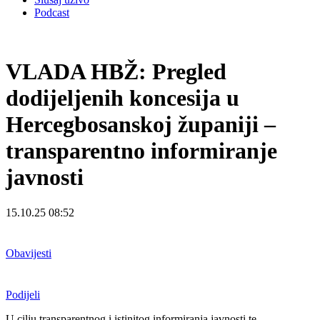
Podcast
VLADA HBŽ: Pregled
dodijeljenih koncesija u
Hercegbosanskoj županiji –
transparentno informiranje
javnosti
15.10.25 08:52
Obavijesti
Podijeli
U cilju transparentnog i istinitog informiranja javnosti te