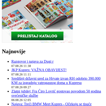
Najnovije
Razgovor i najava za Dugi r
07.08.26 11:38
JKP Kupres: VAŽNA OBAVIJEST!
07.08.26 11:11
Središnji državni ured za Hrvate izvan RH odobrio 390.000
KM za izgradnju vatrogasnog doma u Kupresu
07.08.26 09:27
Zlatni jubilej: Fra Ćiro Lovrić gostovao povodom 50 godina
svećeničke službe
06.08.26 12:05
Najava: Treći BMW Meet Kupres - Očekuju se tisuće