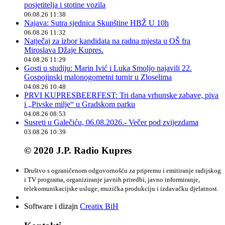
posjetitelja i stotine vozila
06.08.26 11:38
Najava: Sutra sjednica Skupštine HBŽ U 10h
06.08.26 11:32
Natječaj za izbor kandidata na radna mjesta u OŠ fra
Miroslava Džaje Kupres.
04.08.26 11:29
Gosti u studiju: Marin Ivić i Luka Smoljo najavili 22.
Gospojinski malonogometni turnir u Zloselima
04.08.26 10:48
PRVI KUPRESBEERFEST: Tri dana vrhunske zabave, piva
i „Pivske milje“ u Gradskom parku
04.08.26 08:53
Susreti u Galečiću, 06.08.2026.- Večer pod zvijezdama
03.08.26 10:39
© 2020 J.P. Radio Kupres
Društvo s ograničenom odgovornošću za pripremu i emitiranje radijskog
i TV programa, organiziranje javnih priredbi, javno informiranje,
telekomunikacijske usluge, muzička produkciju i izdavačku djelatnost.
Software i dizajn
Creatix BiH