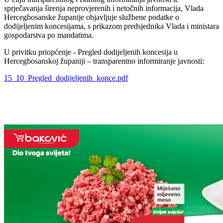
sprječavanja širenja neprovjerenih i netočnih informacija, Vlada
Hercegbosanske županije objavljuje službene podatke o
dodijeljenim koncesijama, s prikazom predsjednika Vlada i ministara
gospodarstva po mandatima.
U privitku priopćenje - Pregled dodijeljenih koncesija u
Hercegbosanskoj županiji – transparentno informiranje javnosti:
15_10_Pregled_dodijeljenih_konce.pdf