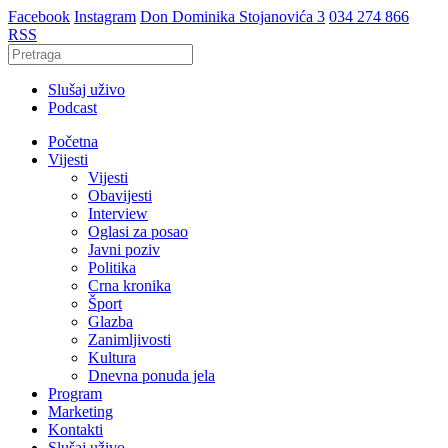
Facebook
Instagram
Don Dominika Stojanovića 3
034 274 866
RSS
Slušaj uživo
Podcast
Početna
Vijesti
Vijesti
Obavijesti
Interview
Oglasi za posao
Javni poziv
Politika
Crna kronika
Šport
Glazba
Zanimljivosti
Kultura
Dnevna ponuda jela
Program
Marketing
Kontakti
Slušaj uživo