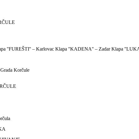
ORČULE
''FUREŠTI'' – Karlovac Klapa ''KADENA'' – Zadar Klapa ''LUKA
Grada Korčule
KORČULE
rčula
KA