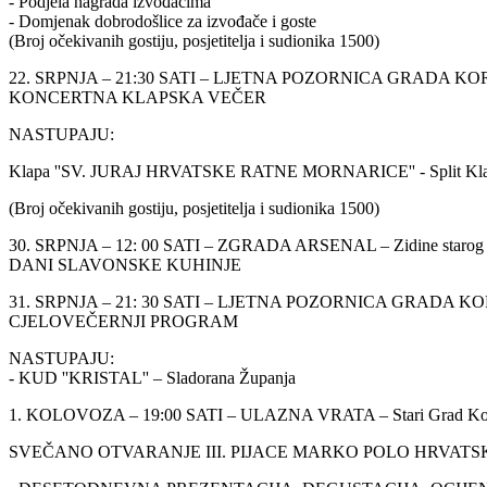
- Podjela nagrada izvođačima
- Domjenak dobrodošlice za izvođače i goste
(Broj očekivanih gostiju, posjetitelja i sudionika 1500)
22. SRPNJA – 21:30 SATI – LJETNA POZORNICA GRADA K
KONCERTNA KLAPSKA VEČER
NASTUPAJU:
Klapa ''SV. JURAJ HRVATSKE RATNE MORNARICE'' - Split Klapa 
(Broj očekivanih gostiju, posjetitelja i sudionika 1500)
30. SRPNJA – 12: 00 SATI – ZGRADA ARSENAL – Zidine starog 
DANI SLAVONSKE KUHINJE
31. SRPNJA – 21: 30 SATI – LJETNA POZORNICA GRADA 
CJELOVEČERNJI PROGRAM
NASTUPAJU:
- KUD ''KRISTAL'' – Sladorana Županja
1. KOLOVOZA – 19:00 SATI – ULAZNA VRATA – Stari Grad Ko
SVEČANO OTVARANJE III. PIJACE MARKO POLO HRVATS