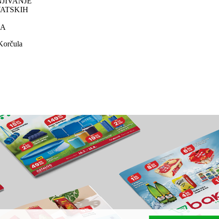
NJIVANJE
VATSKIH
LA
orčula