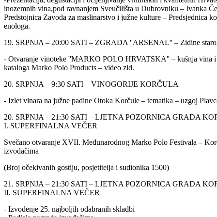
inozemnih vina,pod ravnanjem Sveučilišta u Dubrovniku – Ivanka Čela
Predstojnica Zavoda za maslinarstvo i južne kulture – Predsjednica ko
enologa.
19. SRPNJA – 20:00 SATI – ZGRADA ''ARSENAL'' – Zidine staro
- Otvaranje vinoteke ''MARKO POLO HRVATSKA'' – kušnja vina i p
kataloga Marko Polo Products – video zid.
20. SRPNJA – 9:30 SATI – VINOGORIJE KORČULA
- Izlet vinara na južne padine Otoka Korčule – tematika – uzgoj Plav
20. SRPNJA – 21:30 SATI – LJETNA POZORNICA GRADA K
I. SUPERFINALNA VEČER
Svečano otvaranje XVII. Međunarodnog Marko Polo Festivala – Korčul
izvođačima
(Broj očekivanih gostiju, posjetitelja i sudionika 1500)
21. SRPNJA – 21:30 SATI – LJETNA POZORNICA GRADA K
II. SUPERFINALNA VEČER
- Izvođenje 25. najboljih odabranih skladbi