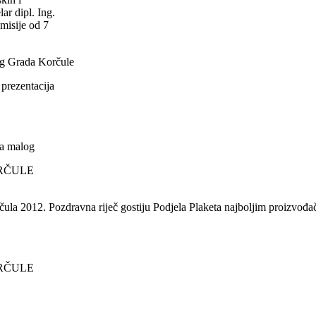
r dipl. Ing.
misije od 7
g Grada Korčule
rezentacija
ca malog
ORČULE
a 2012. Pozdravna riječ gostiju Podjela Plaketa najboljim proizvođači
ORČULE