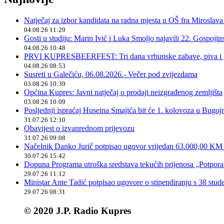
Natječaj za izbor kandidata na radna mjesta u OŠ fra Miroslav
04.08.26 11:29
Gosti u studiju: Marin Ivić i Luka Smoljo najavili 22. Gospoji
04.08.26 10:48
PRVI KUPRESBEERFEST: Tri dana vrhunske zabave, piva i „
04.08.26 08:53
Susreti u Galečiću, 06.08.2026.- Večer pod zvijezdama
03.08.26 10:39
Općina Kupres: Javni natječaj o prodaji neizgrađenog zemljišta
03.08.26 10:09
Posljednji ispraćaj Huseina Smajića bit će 1. kolovoza u Bugoj
31.07.26 12:10
Obavijest o izvanrednom prijevozu
31.07.26 09:08
Načelnik Danko Jurič potpisao ugovor vrijedan 63.000,00 KM z
30.07.26 15:42
Dopuna Programa utroška sredstava tekućih prijenosa „Potpora
29.07.26 11:12
Ministar Ante Tadić potpisao ugovore o stipendiranju s 38 stu
29.07.26 08:31
© 2020 J.P. Radio Kupres