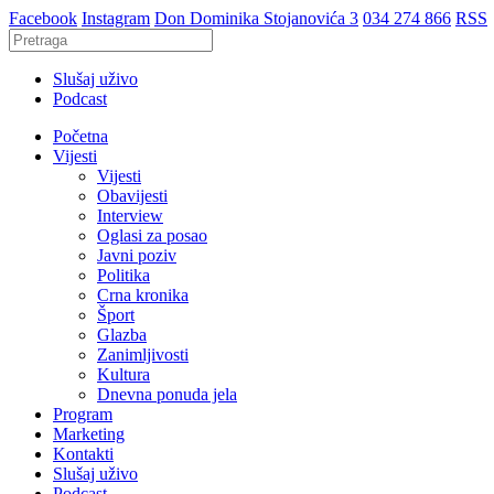
Facebook
Instagram
Don Dominika Stojanovića 3
034 274 866
RSS
Slušaj uživo
Podcast
Početna
Vijesti
Vijesti
Obavijesti
Interview
Oglasi za posao
Javni poziv
Politika
Crna kronika
Šport
Glazba
Zanimljivosti
Kultura
Dnevna ponuda jela
Program
Marketing
Kontakti
Slušaj uživo
Podcast