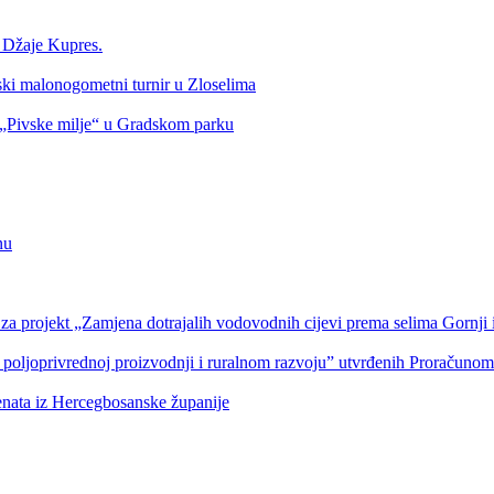
a Džaje Kupres.
nski malonogometni turnir u Zloselima
Pivske milje“ u Gradskom parku
nu
a projekt „Zamjena dotrajalih vodovodnih cijevi prema selima Gornji i
 poljoprivrednoj proizvodnji i ruralnom razvoju” utvrđenih Proračuno
denata iz Hercegbosanske županije