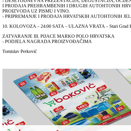
- DESETODNEVNA PREZENTACIJA, DEGUSTACIJA, OCIJE
I PRODAJA PREHRAMBENIH I DRUGIH AUTOHTONIH HR
PROIZVODA UZ PISMU I VINO.
- PRIPREMANJE I PRODAJA HRVATSKIH AUTOHTONIH JE
10. KOLOVOZA – 24:00 SATA – ULAZNA VRATA – Stari Grad K
ZATVARANJE III. PIJACE MARKO POLO HRVATSKA
- PODJELA NAGRADA PROIZVOĐAČIMA
Tomislav Perković