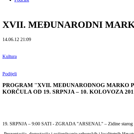
XVII. MEĐUNARODNI MARK
14.06.12 21:09
Kultura
Podijeli
PROGRAM ''XVII. MEĐUNARODNOG MARKO P
KORČULA OD 19. SRPNJA – 10. KOLOVOZA 201
19. SRPNJA – 9:00 SATI - ZGRADA ''ARSENAL'' – Zidine starog 
-Prezentacija, degustacija i ocijenjivanje vrhunskih i kvalitetnih Hrvats