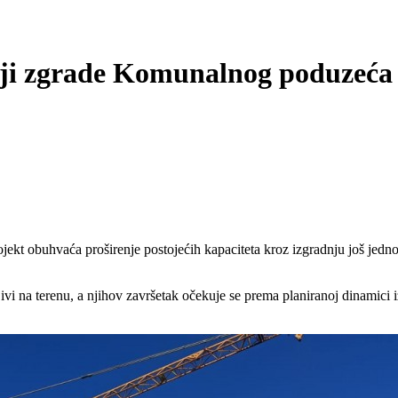
ciji zgrade Komunalnog poduzeća
ojekt obuhvaća proširenje postojećih kapaciteta kroz izgradnju još jed
jivi na terenu, a njihov završetak očekuje se prema planiranoj dinamici 