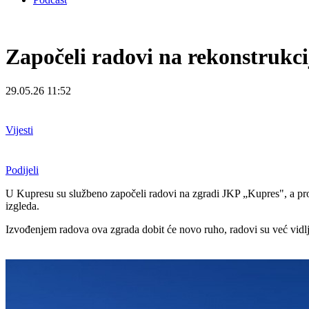
Započeli radovi na rekonstruk
29.05.26 11:52
Vijesti
Podijeli
U Kupresu su službeno započeli radovi na zgradi JKP „Kupres", a p
r
izgleda.
Izvođenjem radova ova zgrada dobit će novo ruho, r
adovi su već vidl