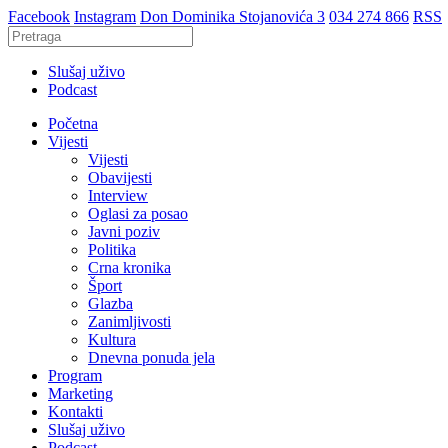
Facebook
Instagram
Don Dominika Stojanovića 3
034 274 866
RSS
Slušaj uživo
Podcast
Početna
Vijesti
Vijesti
Obavijesti
Interview
Oglasi za posao
Javni poziv
Politika
Crna kronika
Šport
Glazba
Zanimljivosti
Kultura
Dnevna ponuda jela
Program
Marketing
Kontakti
Slušaj uživo
Podcast