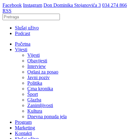
Facebook
Instagram
Don Dominika Stojanovića 3
034 274 866
RSS
Slušaj uživo
Podcast
Početna
Vijesti
Vijesti
Obavijesti
Interview
Oglasi za posao
Javni poziv
Politika
Crna kronika
Šport
Glazba
Zanimljivosti
Kultura
Dnevna ponuda jela
Program
Marketing
Kontakti
Slušaj uživo