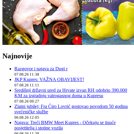
Najnovije
Razgovor i najava za Dugi r
07.08.26 11:38
JKP Kupres: VAŽNA OBAVIJEST!
07.08.26 11:11
Središnji državni ured za Hrvate izvan RH odobrio 390.000
KM za izgradnju vatrogasnog doma u Kupresu
07.08.26 09:27
Zlatni jubilej: Fra Ćiro Lovrić gostovao povodom 50 godina
svećeničke službe
06.08.26 12:05
Najava: Treći BMW Meet Kupres - Očekuju se tisuće
posjetitelja i stotine vozila
06.08.26 11:38