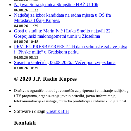
Najava: Sutra sjednica Skupštine HBŽ U 10h
06.08.26 11:32
Natječaj za izbor kandidata na radna mjesta u OŠ fra
Miroslava Džaje Kupres.
04.08.26 11:29
Gosti u studiju: Marin Ivić i Luka Smoljo najavili 22.
Gospojinski malonogometni turnir u Zloselima
04.08.26 10:48
PRVI KUPRESBEERFEST: Tri dana vrhunske zabave, piva
i „Pivske milje“ u Gradskom parku
04.08.26 08:53
Susreti u Galečiću, 06.08.2026.- Večer pod zvijezdama
03.08.26 10:39
© 2020 J.P. Radio Kupres
Društvo s ograničenom odgovornošću za pripremu i emitiranje radijskog
i TV programa, organiziranje javnih priredbi, javno informiranje,
telekomunikacijske usluge, muzička produkciju i izdavačku djelatnost.
Software i dizajn
Creatix BiH
Kontakti