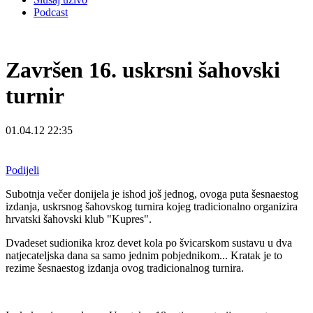
Podcast
Završen 16. uskrsni šahovski
turnir
01.04.12 22:35
Podijeli
Subotnja večer donijela je ishod još jednog, ovoga puta šesnaestog
izdanja, uskrsnog šahovskog turnira kojeg tradicionalno organizira
hrvatski šahovski klub "Kupres".
Dvadeset sudionika kroz devet kola po švicarskom sustavu u dva
natjecateljska dana sa samo jednim pobjednikom... Kratak je to
rezime šesnaestog izdanja ovog tradicionalnog turnira.