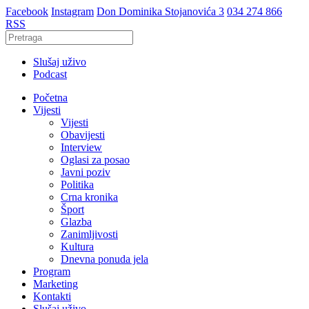
Facebook
Instagram
Don Dominika Stojanovića 3
034 274 866
RSS
Slušaj uživo
Podcast
Početna
Vijesti
Vijesti
Obavijesti
Interview
Oglasi za posao
Javni poziv
Politika
Crna kronika
Šport
Glazba
Zanimljivosti
Kultura
Dnevna ponuda jela
Program
Marketing
Kontakti
Slušaj uživo