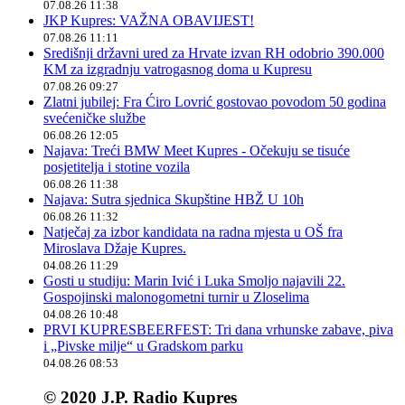
07.08.26 11:38
JKP Kupres: VAŽNA OBAVIJEST!
07.08.26 11:11
Središnji državni ured za Hrvate izvan RH odobrio 390.000
KM za izgradnju vatrogasnog doma u Kupresu
07.08.26 09:27
Zlatni jubilej: Fra Ćiro Lovrić gostovao povodom 50 godina
svećeničke službe
06.08.26 12:05
Najava: Treći BMW Meet Kupres - Očekuju se tisuće
posjetitelja i stotine vozila
06.08.26 11:38
Najava: Sutra sjednica Skupštine HBŽ U 10h
06.08.26 11:32
Natječaj za izbor kandidata na radna mjesta u OŠ fra
Miroslava Džaje Kupres.
04.08.26 11:29
Gosti u studiju: Marin Ivić i Luka Smoljo najavili 22.
Gospojinski malonogometni turnir u Zloselima
04.08.26 10:48
PRVI KUPRESBEERFEST: Tri dana vrhunske zabave, piva
i „Pivske milje“ u Gradskom parku
04.08.26 08:53
© 2020 J.P. Radio Kupres