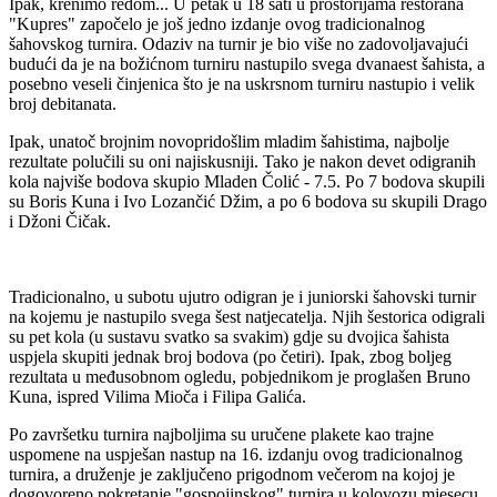
Ipak, krenimo redom... U petak u 18 sati u prostorijama restorana
"Kupres" započelo je još jedno izdanje ovog tradicionalnog
šahovskog turnira. Odaziv na turnir je bio više no zadovoljavajući
budući da je na božićnom turniru nastupilo svega dvanaest šahista, a
posebno veseli činjenica što je na uskrsnom turniru nastupio i velik
broj debitanata.
Ipak, unatoč brojnim novopridošlim mladim šahistima, najbolje
rezultate polučili su oni najiskusniji. Tako je nakon devet odigranih
kola najviše bodova skupio Mladen Čolić - 7.5. Po 7 bodova skupili
su Boris Kuna i Ivo Lozančić Džim, a po 6 bodova su skupili Drago
i Džoni Čičak.
Tradicionalno, u subotu ujutro odigran je i juniorski šahovski turnir
na kojemu je nastupilo svega šest natjecatelja. Njih šestorica odigrali
su pet kola (u sustavu svatko sa svakim) gdje su dvojica šahista
uspjela skupiti jednak broj bodova (po četiri). Ipak, zbog boljeg
rezultata u međusobnom ogledu, pobjednikom je proglašen Bruno
Kuna, ispred Vilima Mioča i Filipa Galića.
Po završetku turnira najboljima su uručene plakete kao trajne
uspomene na uspješan nastup na 16. izdanju ovog tradicionalnog
turnira, a druženje je zaključeno prigodnom večerom na kojoj je
dogovoreno pokretanje "gospojinskog" turnira u kolovozu mjesecu