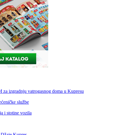
KM za izgradnju vatrogasnog doma u Kupresu
ećeničke službe
 i stotine vozila
a Džaje Kupres.