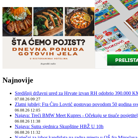
Najnovije
Središnji državni ured za Hrvate izvan RH odobrio 390.000 
07.08.26 09:27
Zlatni jubilej: Fra Ćiro Lovrić gostovao povodom 50 godina sv
06.08.26 12:05
Najava: Treći BMW Meet Kupres - Očekuju se tisuće posjetitelja
06.08.26 11:38
Najava: Sutra sjednica Skupštine HBŽ U 10h
06.08.26 11:32
Natječaj za izbor kandidata na radna mjesta u OŠ fra Miroslav