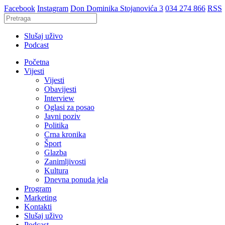
Facebook
Instagram
Don Dominika Stojanovića 3
034 274 866
RSS
Slušaj uživo
Podcast
Početna
Vijesti
Vijesti
Obavijesti
Interview
Oglasi za posao
Javni poziv
Politika
Crna kronika
Šport
Glazba
Zanimljivosti
Kultura
Dnevna ponuda jela
Program
Marketing
Kontakti
Slušaj uživo
Podcast