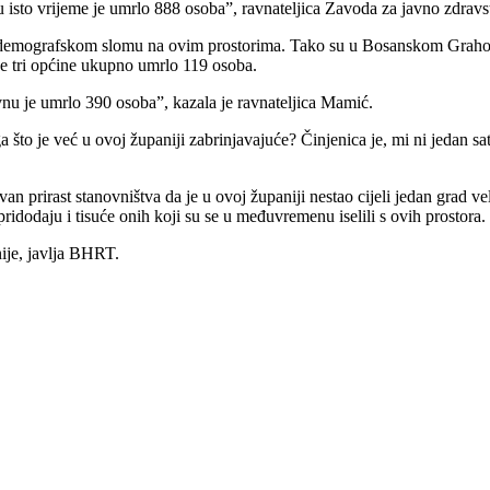
 u isto vrijeme je umrlo 888 osoba”, ravnateljica Zavoda za javno zdr
 demografskom slomu na ovim prostorima. Tako su u Bosanskom Grahovu 
ve tri općine ukupno umrlo 119 osoba.
vnu je umrlo 390 osoba”, kazala je ravnateljica Mamić.
ga što je već u ovoj županiji zabrinjavajuće? Činjenica je, mi ni jedan 
n prirast stanovništva da je u ovoj županiji nestao cijeli jedan grad vel
ridodaju i tisuće onih koji su se u međuvremenu iselili s ovih prostora.
nije, javlja BHRT.