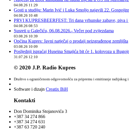
04.08.26 11:29
Gosti u studiju: Marin Ivić i Luka Smoljo najavili 22. Gospoji
04.08.26 10:48
PRVI KUPRESBEERFEST: Tri dana vrhunske zabave, piva i „
04.08.26 08:53
Susreti u Galečiću, 06.08.2026.- Večer pod zvijezdama
03.08.26 10:39
Općina Kupres: Javni natječaj o prodaji neizgrađenog zemljišta
03.08.26 10:09
Posljednji ispraćaj Huseina Smajića bit će 1. kolovoza u Bugoj
31.07.26 12:10
© 2020 J.P. Radio Kupres
Društvo s ograničenom odgovornošću za pripremu i emitiranje radijskog i 
Software i dizajn
Creatix BiH
Kontakti
Don Dominika Stojanovića 3
+387 34 274 866
+387 34 274 631
+387 63 720 240