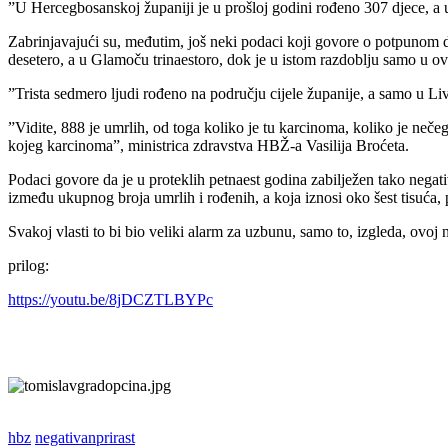
”U Hercegbosanskoj županiji je u prošloj godini rođeno 307 djece, a
Zabrinjavajući su, međutim, još neki podaci koji govore o potpunom
desetero, a u Glamoču trinaestoro, dok je u istom razdoblju samo u o
”Trista sedmero ljudi rođeno na području cijele županije, a samo u Li
”Vidite, 888 je umrlih, od toga koliko je tu karcinoma, koliko je neče
kojeg karcinoma”, ministrica zdravstva HBŽ-a Vasilija Broćeta.
Podaci govore da je u proteklih petnaest godina zabilježen tako negativa
između ukupnog broja umrlih i rođenih, a koja iznosi oko šest tisuća, p
Svakoj vlasti to bi bio veliki alarm za uzbunu, samo to, izgleda, ovoj 
prilog:
https://youtu.be/8jDCZTLBYPc
hbz
negativanprirast