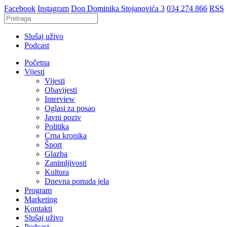
Facebook
Instagram
Don Dominika Stojanovića 3
034 274 866
RSS
Slušaj uživo
Podcast
Početna
Vijesti
Vijesti
Obavijesti
Interview
Oglasi za posao
Javni poziv
Politika
Crna kronika
Šport
Glazba
Zanimljivosti
Kultura
Dnevna ponuda jela
Program
Marketing
Kontakti
Slušaj uživo
Podcast