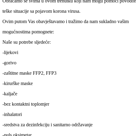
Obraćamo se svima u ovom trenutku koji nam mogu pomoći povodo
teške situacije sa pojavom korona virusa.
Ovim putom Vas obavještavamo i tražimo da nam sukladno vašim
mogućnostima pomognete:
Naše su potrebe sljedeće:
-lijekovi
-gorivo
-zaštitne maske FFP2, FFP3
-kirurške maske
-kaljače
-bez kontaktni toplomjer
-inhalatori
-sredstva za dezinfekciju i sanitarno održavanje
-puls oksimetar