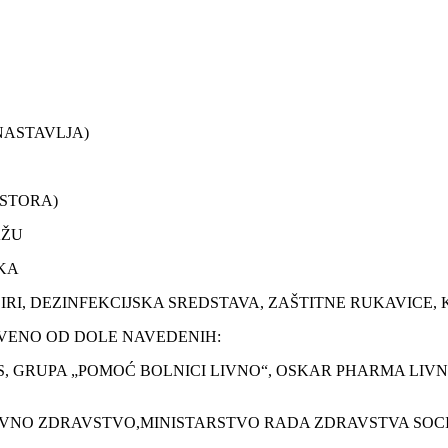
NASTAVLJA)
OSTORA)
AŽU
SKA
ZIRI, DEZINFEKCIJSKA SREDSTAVA, ZAŠTITNE RUKAVICE,
BIVENO OD DOLE NAVEDENIH:
ES, GRUPA „POMOĆ BOLNICI LIVNO“, OSKAR PHARMA LI
A JAVNO ZDRAVSTVO,MINISTARSTVO RADA ZDRAVSTVA SOC