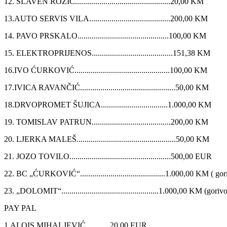
12. SLAVEN ROZIĆ...............................................20,00 KM
13.AUTO SERVIS VILA........................................200,00 KM
14. PAVO PRSKALO.............................................100,00 KM
15. ELEKTROPRIJENOS........................................151,38 KM
16.IVO ĆURKOVIĆ...............................................100,00 KM
17.IVICA RAVANČIĆ...............................................50,00 KM
18.DRVOPROMET ŠUJICA.................................1.000,00 KM
19. TOMISLAV PATRUN.......................................200,00 KM
20. LJERKA MALEŠ.................................................50,00 KM
21. JOZO TOVILO..................................................500,00 EUR
22. BC „ĆURKOVIĆ“..........................................1.000,00 KM ( gor
23. „DOLOMIT“................................................1.000,00 KM (goriv
PAY PAL
1.ALOIS MIHALJEVIĆ............20,00 EUR