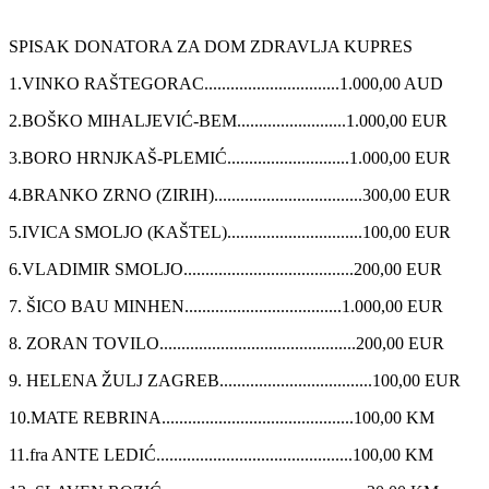
SPISAK DONATORA ZA DOM ZDRAVLJA KUPRES
1.VINKO RAŠTEGORAC...............................1.000,00 AUD
2.BOŠKO MIHALJEVIĆ-BEM.........................1.000,00 EUR
3.BORO HRNJKAŠ-PLEMIĆ............................1.000,00 EUR
4.BRANKO ZRNO (ZIRIH)..................................300,00 EUR
5.IVICA SMOLJO (KAŠTEL)...............................100,00 EUR
6.VLADIMIR SMOLJO.......................................200,00 EUR
7. ŠICO BAU MINHEN....................................1.000,00 EUR
8. ZORAN TOVILO.............................................200,00 EUR
9. HELENA ŽULJ ZAGREB...................................100,00 EUR
10.MATE REBRINA............................................100,00 KM
11.fra ANTE LEDIĆ.............................................100,00 KM