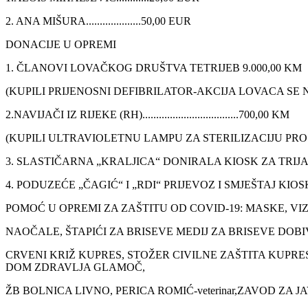
2. ANA MIŠURA....................50,00 EUR
DONACIJE U OPREMI
1. ČLANOVI LOVAČKOG DRUŠTVA TETRIJEB 9.000,00 KM
(KUPILI PRIJENOSNI DEFIBRILATOR-AKCIJA LOVACA SE 
2.NAVIJAČI IZ RIJEKE (RH)...................................700,00 KM
(KUPILI ULTRAVIOLETNU LAMPU ZA STERILIZACIJU PR
3. SLASTIČARNA „KRALJICA“ DONIRALA KIOSK ZA TRIJ
4. PODUZEĆE „ČAGIĆ“ I „RDI“ PRIJEVOZ I SMJEŠTAJ KIO
POMOĆ U OPREMI ZA ZAŠTITU OD COVID-19: MASKE, VI
NAOČALE, ŠTAPIĆI ZA BRISEVE MEDIJ ZA BRISEVE DO
CRVENI KRIŽ KUPRES, STOŽER CIVILNE ZAŠTITA KUPR
DOM ZDRAVLJA GLAMOČ,
ŽB BOLNICA LIVNO, PERICA ROMIĆ-veterinar,ZAVOD Z