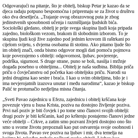
Odgovarajući na pitanje, što je obitelj, biskup Petar je kazao da se
djeca rađaju potpuno bespomoćna i pripremaju se za život u društvu
oko dva desetljeća. „Trajanje ovog obrazovnog puta je zbog
jedinstvenih sposobnosti učenja i razmišljanja ljudskih bića.
Sociološki gledano, obitelj je prije svega skupina ljudi koja pripada
zajedno, biološkom vezom, brakom ili slobodnim izborom. To je
skupina ljudi koji žive zajedno pod jednim krovom ili raštrkani po
cijelom svijetu, s dvjema osobama ili stotinu. Ako pitamo ljude što
im obitelj znači, onda bismo odgovor mogli dati pomoću pojmova
koje povezujemo s obitelji: odgovornost, ljubav, povjerenje,
podrška, sigurnost. S druge strane, puno se boli, nasilja i mržnje
događa posebno u obiteljima... Obitelj je naša sudbina. Biblija priča
priču o čovječanstvu od početka kao obiteljsku priču. Narodi su
jedni drugima kao sestre i braća. I kao u svim obiteljima, bilo je i
ima nevjerojatnih izazova unutar i među narodima“, kazao je biskup
Palić te protumačio nedjeljna misna čitanja.
„Sveti Pavao zajednicu u Efezu, zajednicu i obitelj kršćana koje
povezuje vjera u Isusa Krista, poziva na dostojno življenje poziva.
Prvi naš poziv je biti čovjek i po tome smo članovi svojih obitelji:
drugi poziv je biti kršćanin, kad po krštenju postajemo članovi jedne
veće obitelji – Crkve, a zatim smo pozvani živjeti dostojno ono što
smo u svome životu prepoznali kao put ostvarenja svoje osobnosti i
svoga života. Pavao sve poziva na ljubav i mir, dva temelja na