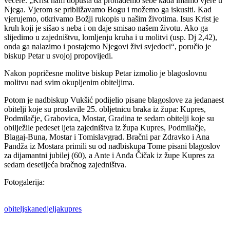
večere. „Krist nam dopušta da pronađemo sebe kada imamo vjere u
Njega. Vjerom se približavamo Bogu i možemo ga iskusiti. Kad
vjerujemo, otkrivamo Božji rukopis u našim životima. Isus Krist je
kruh koji je sišao s neba i on daje smisao našem životu. Ako ga
slijedimo u zajedništvu, lomljenju kruha i u molitvi (usp. Dj 2,42),
onda ga nalazimo i postajemo Njegovi živi svjedoci“, poručio je
biskup Petar u svojoj propovijedi.
Nakon popričesne molitve biskup Petar izmolio je blagoslovnu
molitvu nad svim okupljenim obiteljima.
Potom je nadbiskup Vukšić podijelio pisane blagoslove za jedanaest
obitelji koje su proslavile 25. obljetnicu braka iz župa: Kupres,
Podmilačje, Grabovica, Mostar, Gradina te sedam obitelji koje su
obilježile pedeset ljeta zajedništva iz župa Kupres, Podmilačje,
Blagaj-Buna, Mostar i Tomislavgrad. Bračni par Zdravko i Ana
Pandža iz Mostara primili su od nadbiskupa Tome pisani blagoslov
za dijamantni jubilej (60), a Ante i Anđa Čičak iz župe Kupres za
sedam desetljeća bračnog zajedništva.
Fotogalerija:
obiteljskanedjeljakupres