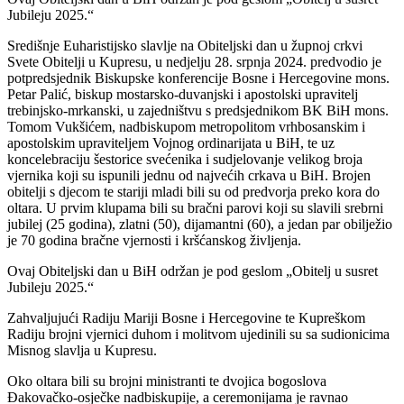
Jubileju 2025.“
Središnje Euharistijsko slavlje na Obiteljski dan u župnoj crkvi
Svete Obitelji u Kupresu, u nedjelju 28. srpnja 2024. predvodio je
potpredsjednik Biskupske konferencije Bosne i Hercegovine mons.
Petar Palić, biskup mostarsko-duvanjski i apostolski upravitelj
trebinjsko-mrkanski, u zajedništvu s predsjednikom BK BiH mons.
Tomom Vukšićem, nadbiskupom metropolitom vrhbosanskim i
apostolskim upraviteljem Vojnog ordinarijata u BiH, te uz
koncelebraciju šestorice svećenika i sudjelovanje velikog broja
vjernika koji su ispunili jednu od najvećih crkava u BiH. Brojen
obitelji s djecom te stariji mladi bili su od predvorja preko kora do
oltara. U prvim klupama bili su bračni parovi koji su slavili srebrni
jubilej (25 godina), zlatni (50), dijamantni (60), a jedan par obilježio
je 70 godina bračne vjernosti i kršćanskog življenja.
Ovaj Obiteljski dan u BiH održan je pod geslom „Obitelj u susret
Jubileju 2025.“
Zahvaljujući Radiju Mariji Bosne i Hercegovine te Kupreškom
Radiju brojni vjernici duhom i molitvom ujedinili su sa sudionicima
Misnog slavlja u Kupresu.
Oko oltara bili su brojni ministranti te dvojica bogoslova
Đakovačko-osječke nadbiskupije, a ceremonijama je ravnao