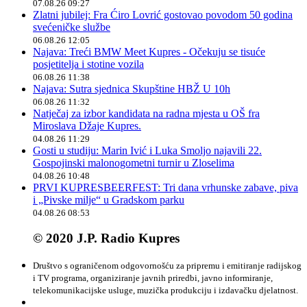
07.08.26 09:27
Zlatni jubilej: Fra Ćiro Lovrić gostovao povodom 50 godina
svećeničke službe
06.08.26 12:05
Najava: Treći BMW Meet Kupres - Očekuju se tisuće
posjetitelja i stotine vozila
06.08.26 11:38
Najava: Sutra sjednica Skupštine HBŽ U 10h
06.08.26 11:32
Natječaj za izbor kandidata na radna mjesta u OŠ fra
Miroslava Džaje Kupres.
04.08.26 11:29
Gosti u studiju: Marin Ivić i Luka Smoljo najavili 22.
Gospojinski malonogometni turnir u Zloselima
04.08.26 10:48
PRVI KUPRESBEERFEST: Tri dana vrhunske zabave, piva
i „Pivske milje“ u Gradskom parku
04.08.26 08:53
© 2020 J.P. Radio Kupres
Društvo s ograničenom odgovornošću za pripremu i emitiranje radijskog
i TV programa, organiziranje javnih priredbi, javno informiranje,
telekomunikacijske usluge, muzička produkciju i izdavačku djelatnost.