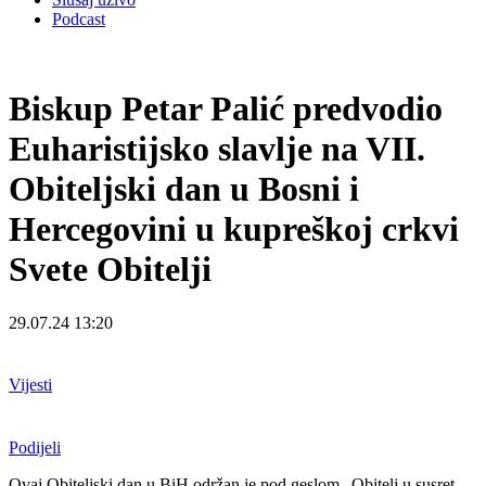
Podcast
Biskup Petar Palić predvodio
Euharistijsko slavlje na VII.
Obiteljski dan u Bosni i
Hercegovini u kupreškoj crkvi
Svete Obitelji
29.07.24 13:20
Vijesti
Podijeli
Ovaj Obiteljski dan u BiH održan je pod geslom „Obitelj u susret