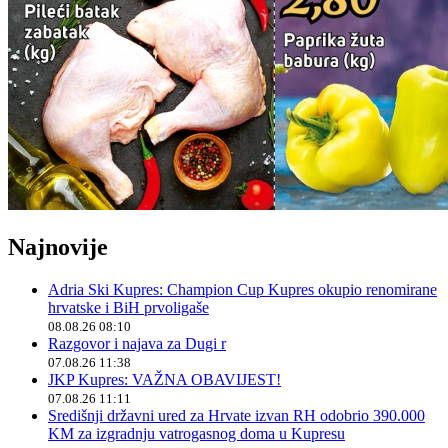
Najnovije
Adria Ski Kupres: Champion Cup Kupres okupio renomirane
hrvatske i BiH prvoligaše
08.08.26 08:10
Razgovor i najava za Dugi r
07.08.26 11:38
JKP Kupres: VAŽNA OBAVIJEST!
07.08.26 11:11
Središnji državni ured za Hrvate izvan RH odobrio 390.000
KM za izgradnju vatrogasnog doma u Kupresu