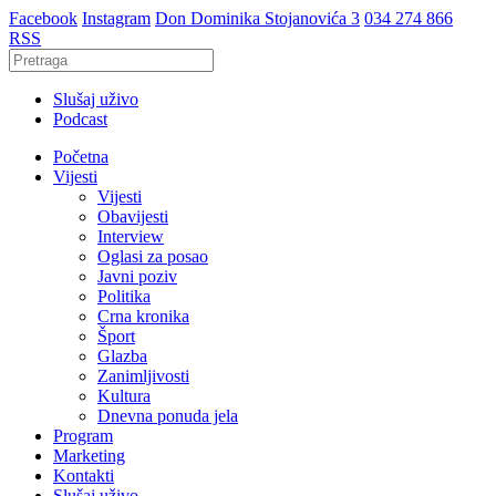
Facebook
Instagram
Don Dominika Stojanovića 3
034 274 866
RSS
Slušaj uživo
Podcast
Početna
Vijesti
Vijesti
Obavijesti
Interview
Oglasi za posao
Javni poziv
Politika
Crna kronika
Šport
Glazba
Zanimljivosti
Kultura
Dnevna ponuda jela
Program
Marketing
Kontakti
Slušaj uživo