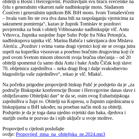
obitelji u Bosni i Hercegovini. Pozdravljam svu braću svećenike na
čelu s generalnim vikarom naše nadbiskupije mons. Slađanom
Ćosićem i generalnim tajnikom BK BiH mons. Ivom Tomaševićem
– hvala vam što ste ova dva dana bili na raspolaganju vjernicima za
sakrament pomirenja“, kazao je župnik Tomislav te pozdravi
povjerenika za brak i obitelj Vrhbosanske nadbiskupije vlč. Antu
Vrhovca, župnika susjedne župe Suho Polje fra Niku Petonjića,
nadbiskupova tajnika vlč. Marina Babića i salezijanca don Mislava
Alerića. „Pozdrav i svima vama dragi vjernici koji ste se ovoga jutra
uspeli na kuprešku visoravan a posebno bračnim drugovima koji će
pod ovom Svetom misom obnoviti svoja bračna obećanja – od 20
obitelji spomenut ću samo dida Antu i bake Anđu Čičak koji slave
70. obljetnicu zajedništva – neka dragi Bog i dalje svakodnevno
blagoslivlja vaše zajedništvo“, rekao je vlč. Mlakić.
Na početku prigodne propovijedi biskup Palić je podsjetio da je „za
područje Biskupske konferencije Bosne i Hercegovine danas slave i
obilježavamo Obiteljski dan“ te da se, osim ovog Euharistijskoga
zajedništva u župi sv. Obitelji na Kupresu, u župnim zajednicama u
biskupijama u BiH također, na poseban način moli za obitelji.
Podsjetio je da je toga dana ujedno svjetski dan baka, djedova i
starijih osoba te pozvao da i njih uključe u svoje molitve.
Propovijed u cijelosti poslušajte
ovdje:
Propovijed_misa_na_obiteljska_ne.2024.mp3