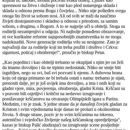
kojima bi, također, trebala počivati svaka obitelj. Ljubav kao
spremnost na žrtvu i služenje i mir kao plod nutarnjega sklada i
sklada u odnosu prema Bogu i čovjeku... Nitko nije pošteđen svega
onoga što život sa sobom nosi. Ali od svih se traži da naučimo
živjeti dostojanstveno i skladno u odnosu s prirodom, sa samim
sobom, s drugima, s Bogom. A to se najprije uči u obitelji. Stoga su
roditelji nezamjenjivi u odgoju. Ni najbolje ponuđeno obrazovanje,
ni sve kurikulne reforme najsposobnijih znanstvenika to ne mogu
nadoknaditi. Nove generacije roditelja vrlo su nesigurne. Zato je
najvažniji dar za roditelje koji im treba pružiti i društvo i Crkva:
sigurnost, poticaj i ohrabrenje!“, proučio je biskup Petar.
„Kao pojedinci i kao obitelji trebamo se okupljati s njim jer on želi
da imamo dovoljno i da ne trpimo nedostatak. Nitko ne smije biti
izgubljen, nego su svi, baš svi pozvani k njemu. A duhovna hrana
koju od njega primamo ne bi trebala ostati s nama: trebamo je sijati,
prenositi dalje, jer je još uvijek ima dovoljno, a ima i onih koji su
gladni vjere, mira, povjerenja, ohrabrenja, gladni Krista. Kršćani su
s pravom bili osjetljivi i kritični na nedavno izrugivanje i
ponižavanje kršćanstva na otvaranju Olimpijskih igara u Parizu.
Međutim, i to je znak. S jedne strane da je današnji čovjek gladan za
Kristom i svim vrjednotama koje danas ne prolazi u okolnostima
života. S druge strane, poziv je to svim kršćanima na iskreno,
autentično i svjedočko življenje našeg kršćanskog opredjeljenja“,
kazao je biskup Palić aludirajući na izrugivanje scene posljednje