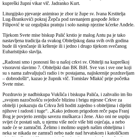
kupreški župni vikar vlč. Jadranko Kurt.
Liturgijsko pjevanje animirao je zbor iz župe sv. Ivana Krstitelja
Lug-Brankovići pokraj Žepča pod ravnanjem gospođe Jelice
Filipović te uz orguljsku pratnju i solo nastup njezine kćerke Anđele.
Tijekom Svete mise biskup Palić krstio je malog Antu pa je tako
nastavljena tradicija da svakog Obiteljskog dana svih ovih godina
bude ili vjenčanje ili krštenje ili i jedno i drugo tijekom svečanog
Euharistijsko slavlja.
„Radosni smo i ponosni što u našoj crkvi sv. Obitelji na kupreškoj
visoravni slavimo 7. Obiteljski dan BK BiH. Sve vas i sve one koji
su s nama zahvaljujući radio i tv postajama, najiskrenije pozdravljam
– dobrodošli“, kazao je župnik vlč. Tomislav Mlakić prije početka
Svete mise.
Pozdravio je nadbiskupa Vukšića i biskupa Palića, i zahvalio im što
„svojom nazočnošću svjedoče blizinu i brigu mjesne Crkve za
obitelji i pokazuju da Crkva želi hoditi zajedno s obiteljima i dijeliti
njihove i radosti i tuge“. „Kako jednom prigodom reče papa Franj
Bog je povjerio zemlju savezu muškarca i žene. Ako oni ne uspiju
svijet će postati suh, u njemu više neće više biti osjećaja, a nebo
nade će se zamračiti. Želimo i molimo uspjeh našim obiteljima i
neka se nikada ne zamrači nebo nade nad hrvatskom i katoličkom