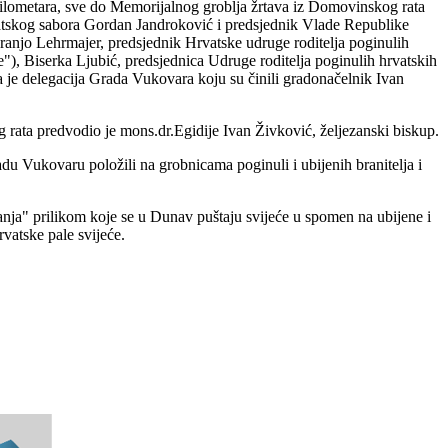
5 kilometara, sve do Memorijalnog groblja žrtava iz Domovinskog rata
rvatskog sabora Gordan Jandroković i predsjednik Vlade Republike
ranjo Lehrmajer, predsjednik Hrvatske udruge roditelja poginulih
), Biserka Ljubić, predsjednica Udruge roditelja poginulih hrvatskih
la je delegacija Grada Vukovara koju su činili gradonačelnik Ivan
g rata predvodio je mons.dr.Egidije Ivan Živković, željezanski biskup.
du Vukovaru položili na grobnicama poginuli i ubijenih branitelja i
nja" prilikom koje se u Dunav puštaju svijeće u spomen na ubijene i
vatske pale svijeće.