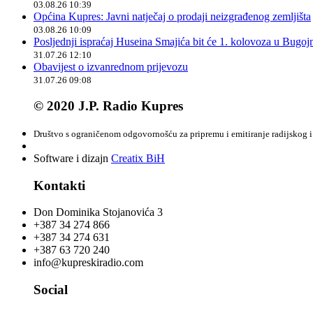
03.08.26 10:39
Općina Kupres: Javni natječaj o prodaji neizgrađenog zemljišta
03.08.26 10:09
Posljednji ispraćaj Huseina Smajića bit će 1. kolovoza u Bugoj
31.07.26 12:10
Obavijest o izvanrednom prijevozu
31.07.26 09:08
© 2020 J.P. Radio Kupres
Društvo s ograničenom odgovornošću za pripremu i emitiranje radijskog i 
Software i dizajn
Creatix BiH
Kontakti
Don Dominika Stojanovića 3
+387 34 274 866
+387 34 274 631
+387 63 720 240
info@kupreskiradio.com
Social