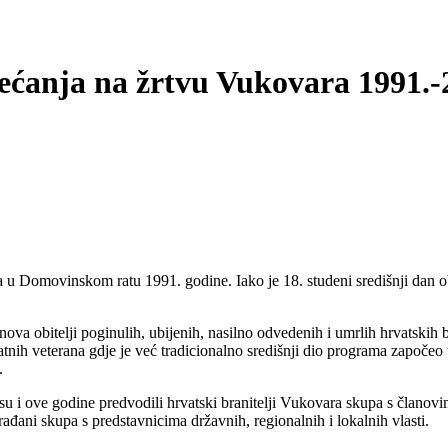
jećanja na žrtvu Vukovara 1991.-
a u Domovinskom ratu 1991. godine. Iako je 18. studeni središnji dan o
nova obitelji poginulih, ubijenih, nasilno odvedenih i umrlih hrvatsk
ratnih veterana gdje je već tradicionalno središnji dio programa započ
.
 i ove godine predvodili hrvatski branitelji Vukovara skupa s članovima
rađani skupa s predstavnicima državnih, regionalnih i lokalnih vlasti.