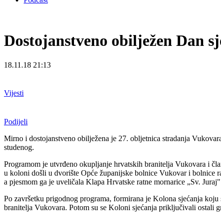
Dostojanstveno obilježen Dan s
18.11.18 21:13
Vijesti
Podijeli
Mirno i dostojanstveno obilježena je 27. obljetnica stradanja Vukovar
studenog.
Programom je utvrđeno okupljanje hrvatskih branitelja Vukovara i čla
u koloni došli u dvorište Opće županijske bolnice Vukovar i bolnice 
a pjesmom ga je uveličala Klapa Hrvatske ratne mornarice „Sv. Juraj"
Po završetku prigodnog programa, formirana je Kolona sjećanja koju su
branitelja Vukovara. Potom su se Koloni sjećanja priključivali ostali g