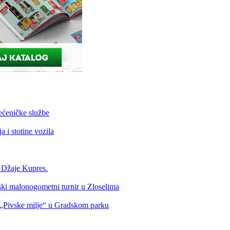
ećeničke službe
 i stotine vozila
a Džaje Kupres.
nski malonogometni turnir u Zloselima
Pivske milje“ u Gradskom parku