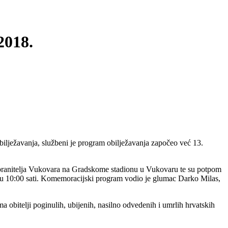
2018.
bilježavanja, službeni je program obilježavanja započeo već 13.
ih branitelja Vukovara na Gradskome stadionu u Vukovaru te su potpom
eo u 10:00 sati. Komemoracijski program vodio je glumac Darko Milas,
 obitelji poginulih, ubijenih, nasilno odvedenih i umrlih hrvatskih