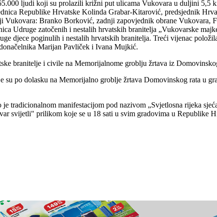
65.000 ljudi koji su prolazili križni put ulicama Vukovara u duljini 5,
edsjednica Republike Hrvatske Kolinda Grabar-Kitarović, predsjednik H
elji Vukovara: Branko Borković, zadnji zapovjednik obrane Vukovara, F
a Udruge zatočenih i nestalih hrvatskih branitelja „Vukovarske majke"
e djece poginulih i nestalih hrvatskih branitelja. Treći vijenac položi
donačelnika Marijan Pavliček i Ivana Mujkić.
tske branitelje i civile na Memorijalnome groblju žrtava iz Domovinsko
oje su po dolasku na Memorijalno groblje žrtava Domovinskog rata u gra
je tradicionalnom manifestacijom pod nazivom „Svjetlosna rijeka sjeća
r svijetli" prilikom koje se u 18 sati u svim gradovima u Republike Hr