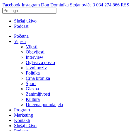
Facebook
Instagram
Don Dominika Stojanovića 3
034 274 866
RSS
Slušaj uživo
Podcast
Početna
Vijesti
Vijesti
Obavijesti
Interview
Oglasi za posao
Javni poziv
Politika
Crna kronika
Šport
Glazba
Zanimljivosti
Kultura
Dnevna ponuda jela
Program
Marketing
Kontakti
Slušaj uživo
Podcast