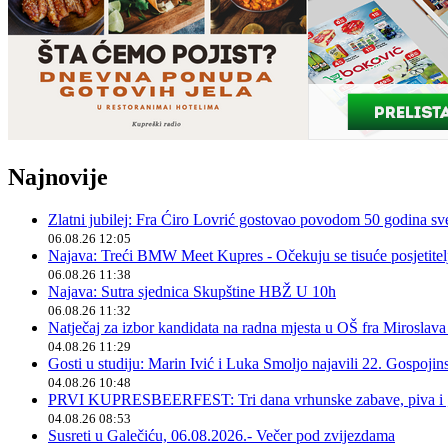
Najnovije
Zlatni jubilej: Fra Ćiro Lovrić gostovao povodom 50 godina sv
06.08.26 12:05
Najava: Treći BMW Meet Kupres - Očekuju se tisuće posjetitelja
06.08.26 11:38
Najava: Sutra sjednica Skupštine HBŽ U 10h
06.08.26 11:32
Natječaj za izbor kandidata na radna mjesta u OŠ fra Miroslav
04.08.26 11:29
Gosti u studiju: Marin Ivić i Luka Smoljo najavili 22. Gospoji
04.08.26 10:48
PRVI KUPRESBEERFEST: Tri dana vrhunske zabave, piva i „
04.08.26 08:53
Susreti u Galečiću, 06.08.2026.- Večer pod zvijezdama