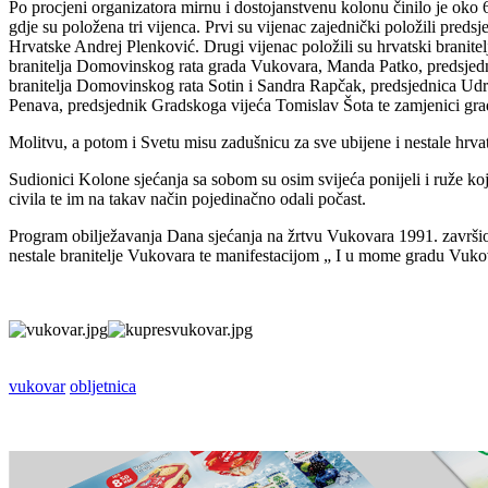
Po procjeni organizatora mirnu i dostojanstvenu kolonu činilo je oko 
gdje su položena tri vijenca. Prvi su vijenac zajednički položili pr
Hrvatske Andrej Plenković. Drugi vijenac položili su hrvatski branit
branitelja Domovinskog rata grada Vukovara, Manda Patko, predsjednic
branitelja Domovinskog rata Sotin i Sandra Rapčak, predsjednica Udrug
Penava, predsjednik Gradskoga vijeća Tomislav Šota te zamjenici gra
Molitvu, a potom i Svetu misu zadušnicu za sve ubijene i nestale hrva
Sudionici Kolone sjećanja sa sobom su osim svijeća ponijeli i ruže k
civila te im na takav način pojedinačno odali počast.
Program obilježavanja Dana sjećanja na žrtvu Vukovara 1991. završio 
nestale branitelje Vukovara te manifestacijom „ I u mome gradu Vukova
vukovar
obljetnica