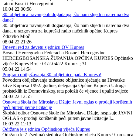
ratu u Bosni i Hercegovini
10.04.22 00:58
30. obljetnica travanjskih događanja, što nam slijedi u naredna dva
dana?
30. obljetnica travanjskih događanja, što nam slijedi u naredna dva
dana, u razgovoru za kupreški radio načelnik općine Kupres
Zdravko Mioč
08.04.22 21:26
Dnevni red za devetu sjednicu OV Kupres
Bosna i Hercegovina Federacija Bosne i Hercegovine
HERCEGBOSANSKA ŽUPANIJA OPĆINA KUPRES Općinsko
vijeće Kupres Broj : 01/2-04/22 Kupres ; 31...
05.04.22 14:54
Program obilježavanja 30. obljetnice pada Kupresa!
Povodom obilježavanja tridesete obljetnice sjećanja na Hrvatske
žrtve Kupresa 1992. godine, delegacija Općine Kupres i Udruga
proisteklih iz Domovinskog rata položit će vijence i upaliti svijeće
24.03.22 12:55
Osnovna škola fra Miroslava Džaje: Javni oglas o prodaji korištenih
peći putem javne licitacije
Školski odbor Osnovne škole fra Miroslava Džaje, raspisuje JAVNI
OGLAS o prodaji korištenih peći putem javne licitacije I...
16.03.22 11:13
Održana je sjednica Općinskog vijeća Kupres
Održana je 7. (sedma) sjednica Općinskog vijeća Kupres 9. prosinca