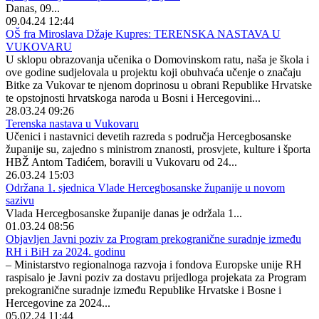
Danas, 09...
09.04.24 12:44
OŠ fra Miroslava Džaje Kupres: TERENSKA NASTAVA U
VUKOVARU
U sklopu obrazovanja učenika o Domovinskom ratu, naša je škola i
ove godine sudjelovala u projektu koji obuhvaća učenje o značaju
Bitke za Vukovar te njenom doprinosu u obrani Republike Hrvatske
te opstojnosti hrvatskoga naroda u Bosni i Hercegovini...
28.03.24 09:26
Terenska nastava u Vukovaru
Učenici i nastavnici devetih razreda s područja Hercegbosanske
županije su, zajedno s ministrom znanosti, prosvjete, kulture i športa
HBŽ Antom Tadićem, boravili u Vukovaru od 24...
26.03.24 15:03
Održana 1. sjednica Vlade Hercegbosanske županije u novom
sazivu
Vlada Hercegbosanske županije danas je održala 1...
01.03.24 08:56
Objavljen Javni poziv za Program prekogranične suradnje između
RH i BiH za 2024. godinu
– Ministarstvo regionalnoga razvoja i fondova Europske unije RH
raspisalo je Javni poziv za dostavu prijedloga projekata za Program
prekogranične suradnje između Republike Hrvatske i Bosne i
Hercegovine za 2024...
05.02.24 11:44