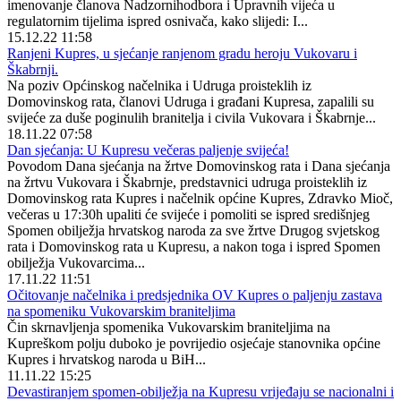
imenovanje članova Nadzornihodbora i Upravnih vijeća u
regulatornim tijelima ispred osnivača, kako slijedi: I...
15.12.22 11:58
Ranjeni Kupres, u sjećanje ranjenom gradu heroju Vukovaru i
Škabrnji.
Na poziv Općinskog načelnika i Udruga proisteklih iz
Domovinskog rata, članovi Udruga i građani Kupresa, zapalili su
svijeće za duše poginulih branitelja i civila Vukovara i Škabrnje...
18.11.22 07:58
Dan sjećanja: U Kupresu večeras paljenje svijeća!
Povodom Dana sjećanja na žrtve Domovinskog rata i Dana sjećanja
na žrtvu Vukovara i Škabrnje, predstavnici udruga proisteklih iz
Domovinskog rata Kupres i načelnik općine Kupres, Zdravko Mioč,
večeras u 17:30h upaliti će svijeće i pomoliti se ispred središnjeg
Spomen obilježja hrvatskog naroda za sve žrtve Drugog svjetskog
rata i Domovinskog rata u Kupresu, a nakon toga i ispred Spomen
obilježja Vukovarcima...
17.11.22 11:51
Očitovanje načelnika i predsjednika OV Kupres o paljenju zastava
na spomeniku Vukovarskim braniteljima
Čin skrnavljenja spomenika Vukovarskim braniteljima na
Kupreškom polju duboko je povrijedio osjećaje stanovnika općine
Kupres i hrvatskog naroda u BiH...
11.11.22 15:25
Devastiranjem spomen-obilježja na Kupresu vrijeđaju se nacionalni i