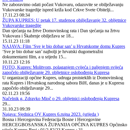
Ne zaboravimo odati počast Vukovaru, odazovite se obilježavanju
Vukovarske tragedije ispred križa kod Crkve Svete Obitelji...
17.11.23 08:34
ŽUPA KUPRES: U petak 17. studenog obilježavanje 32. obljetnice
Vukovarske tragedije
Dan sjećanja na žrtve Domovinskog rata i Dan sjećanja na žrtvu
Vukovara i Škabrnje obilježava se 18...
15.11.23 11:18
NAJAVA: Film ‘Sve je bio dobar san’ u Hrvatskome domu Kupres
‘Sve je bio dobar san’ najbolji je hrvatski dugometražni
dokumentarni film, a u srijedu 15...
10.11.23 12:16
FOTO, Kupres: Molitvom, polaganjem cvijeća i paljenjem svijeća
započelo obilježavanje 29. obljetnice oslobođenja Kupresa
U organizaciji općine Kupres, udruga proisteklih iz Domovinskog
rata Kupres i Hrvatskog narodnog sabora BiH, danas je u Kupresu
započelo obilježavanje 29...
02.11.23 19:56
Načelnik g. Zdravko Mioč o 29. obljetnici oslobođenja Kupresa
29...
31.10.23 09:39
Najava: Sjednica OV Kupres 6.rujna 2023. (srijeda )
Bosna i Hercegovina Federacija Bosne i Hercegovine
HERCEGBOSANSKA ŽUPANIJA OPĆINA KUPRES Općinsko
vijeće Kupres Broj : 01/2-82/23 Kupres ; 31...