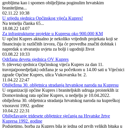
grobljima kao i spomen obilježjima poginulim hrvatskim
braniteljima...
02.11.22 10:38
U srijedu sjednica Općinskog vijeća Kupres!
Na temelju članka 65...
18.08.22 14:07
Za infrastrukturne projekte u Kupresu oko 900.000 KM
U općini Kupres aktualno je nekoliko vrijednih projekata koji se
financiraju iz različitih izvora, čija će provedba značiti dobitak i
napredak u stvaranju uvjeta za bolji i ugodniji život
03.08.22 10:33
Održana deveta sjednica OV Kupres
9. (deveta) sjednica Općinskog vijeća Kupres za dan 11.
travnja(ponedjeljak) održana je sa početkom u 14.00 sati u Vijećnici
zgrade Općine Kupres, ulica Vukovarska br. 2.
11.04.22 22:47
Obilježena 30. obljetnica stradanja hrvatskog naroda na Kupresu
U organizaciji općine Kupres i braniteljskih udruga proisteklih iz
Domovinskog rata općine Kupres, u nedjelju je 10.04.2022.
obilježena 30. obljetnica stradanja hrvatskog naroda na kupreškoj
visoravni 1992. godine
10.04.22 22:31
Obilježavanje tridesete obljetnice sjećanja na Hrvatske žrtve
Kupresa 1992. godine
Podsjetimo, borba za Kupres bila je jedna od prvih velikih bitaka u