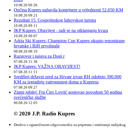
10.08.26 09:26
Općina Kupres nabavila kontejnere u vrijednosti 52.650 KM
10.08.26 09:21
Rezultati 15. Gospojinskog šahovskog turnira
10.08.26 09:11
JKP Kupres: Obavijest - radi se na otklanjanju kvara
10.08.26 09:07
Adria Ski Kupres: Champion Cup Kupres okupio renomirane
hrvatske i BiH prvoligaše
08.08.26 08:10
Razgovor i najava za Dugi r
07.08.26 11:38
JKP Kupres: VAŽNA OBAVIJEST!
07.08.26 11:11
Središnji državni ured za Hrvate izvan RH odobrio 390.000
KM za izgradnju vatrogasnog doma u Kupresu
07.08.26 09:27
Zlatni jubilej: Fra Ćiro Lovrić gostovao povodom 50 godina
svećeničke službe
06.08.26 12:05
© 2020 J.P. Radio Kupres
Društvo s ograničenom odgovornošću za pripremu i emitiranje radijskog