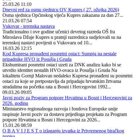
25.03.26 11:10
Dnevni red za osmu sjednicu OV Kupres ( 27. ožujka 2026)
Osma sjednica Općinskog vijeća Kupres zakazana za dan 27...
21.03.26 07:54
Vukovar - terenska nastava
Tradicionalno i ove godine učenici devetog razreda OŠ fra
Miroslava Džaje Kupres u pratnji razrednica sudjelovali su na
terenskoj nastavi povijesti u Vukovaru od 10...
16.03.26 12:15
Kod Kupresa pronađeni posmrtni ostaci: Sumnja na nestale
pripadnike HVO iz Posušja i Gruda
Ekshumirani posmrtni ostaci uzeti za DNK analizu kako bi se
utvrdio identitet nestalih HVO-ovaca iz Posušja i Gruda Na
lokalitetu Gornji Malovan nedaleko Kupresa pronađeni su posmrtni
ostaci za koje se pretpostavlja da pripadaju hrvatskim žrtvama
stradalima na početku rata u Bosni i Hercegovini 1992...
09.03.26 09:05
Javni poziv za Program potpore Hrvatima u Bosni i Hercegovini za
2026. godinu
Ministarstvo regionalnoga razvoja i fondova Europske unije
raspisuje Javni poziv za dostavu prijedloga projekata za Program
potpore Hrvatima u Bosni i Hercegovini za 2026...
15.01.26 08:59
O B A V I J E S T o izlaganju izvatka iz Privremenog biračkog
popisa