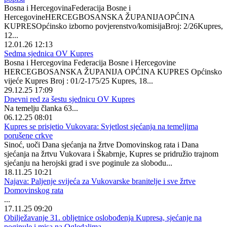
Bosna i HercegovinaFederacija Bosne i
HercegovineHERCEGBOSANSKA ŽUPANIJAOPĆINA
KUPRESOpćinsko izborno povjerenstvo/komisijaBroj: 2/26Kupres,
12...
12.01.26 12:13
Sedma sjednica OV Kupres
Bosna i Hercegovina Federacija Bosne i Hercegovine
HERCEGBOSANSKA ŽUPANIJA OPĆINA KUPRES Općinsko
vijeće Kupres Broj : 01/2-175/25 Kupres, 18...
29.12.25 17:09
Dnevni red za šestu sjednicu OV Kupres
Na temelju članka 63...
06.12.25 08:01
Kupres se prisjetio Vukovara: Svjetlost sjećanja na temeljima
porušene crkve
Sinoć, uoči Dana sjećanja na žrtve Domovinskog rata i Dana
sjećanja na žrtvu Vukovara i Škabrnje, Kupres se pridružio trajnom
sjećanju na herojski grad i sve poginule za slobodu...
18.11.25 10:21
Najava: Paljenje svijeća za Vukovarske branitelje i sve žrtve
Domovinskog rata
...
17.11.25 09:20
Obilježavanje 31. obljetnice oslobođenja Kupresa, sjećanje na
poginule i misa na Ogledalima