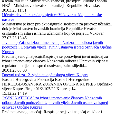
a realizirali su ih Ministarstvo znanosti, prosvjete, kulture i športa
HBŽ i Ministarstvo hrvatskih branitelja Republike Hrvatske.
30.03.23 11:51
Učenici devetih razreda posjetit će Vukovar u sklopu terenske
nastave
Ministarstvo je kroz projekt osiguralo sredstava za prijevoz učenika,
dok je Ministarstvo hrvatskih branitelja Republike Hrvatske
osiguralo smještaj i ishranu učenicima koji će posjetiti Vukovar.
27.03.23 13:45
Javni natječaja za izbor i imenovanje Nadzornih odbora javnih
poduzeća i Upravnih vijeća javnih ustanova ispred osnivača Općine
Kupres
Predmet javnog natjecajaRaspisuje se ponovljeni javni natjecaj za
izbor i imenovanje clanova Nadzornih odbora i Upravnih vijeca u
regulatornim tijelima ispred osnivaca, kako slijedi:I...
30.01.23 08:00
Dnevni red za 12. sjednicu općinskoga vijeća Kupres
Bosna i Hercegovina Federacija Bosne i Hercegovine
HERCEGBOSANSKA ŽUPANIJA OPĆINA KUPRES Općinsko
vijeće Kupres Broj : 01/2-105/22 Kupres ; 14...
15.12.22 14:19
JAVNI NATJEČAJ za izbor i imenovanje članova Nadzornih
odbora Javnih poduzeća i Upravnih vijeća Javnih ustanova ispred
osnivača Općine Kupres
Predmet javnog natječaja Raspisuje se javni natječaj za izbor i