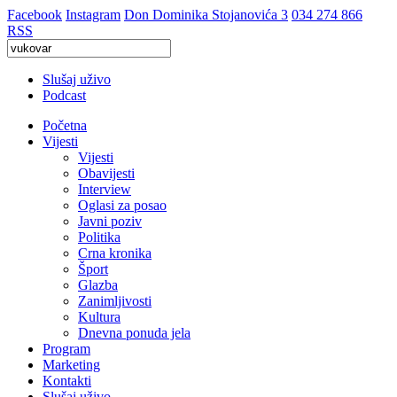
Facebook
Instagram
Don Dominika Stojanovića 3
034 274 866
RSS
Slušaj uživo
Podcast
Početna
Vijesti
Vijesti
Obavijesti
Interview
Oglasi za posao
Javni poziv
Politika
Crna kronika
Šport
Glazba
Zanimljivosti
Kultura
Dnevna ponuda jela
Program
Marketing
Kontakti
Slušaj uživo