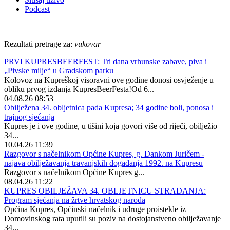
Podcast
Rezultati pretrage za:
vukovar
PRVI KUPRESBEERFEST: Tri dana vrhunske zabave, piva i
„Pivske milje“ u Gradskom parku
Kolovoz na Kupreškoj visoravni ove godine donosi osvježenje u
obliku prvog izdanja KupresBeerFesta!Od 6...
04.08.26 08:53
Obilježena 34. obljetnica pada Kupresa; 34 godine boli, ponosa i
trajnog sjećanja
Kupres je i ove godine, u tišini koja govori više od riječi, obilježio
34...
10.04.26 11:39
Razgovor s načelnikom Općine Kupres, g. Dankom Juričem -
najava obilježavanja travanjskih događanja 1992. na Kupresu
Razgovor s načelnikom Općine Kupres g...
08.04.26 11:22
KUPRES OBILJEŽAVA 34. OBLJETNICU STRADANJA:
Program sjećanja na žrtve hrvatskog naroda
Općina Kupres, Općinski načelnik i udruge proistekle iz
Domovinskog rata uputili su poziv na dostojanstveno obilježavanje
34...