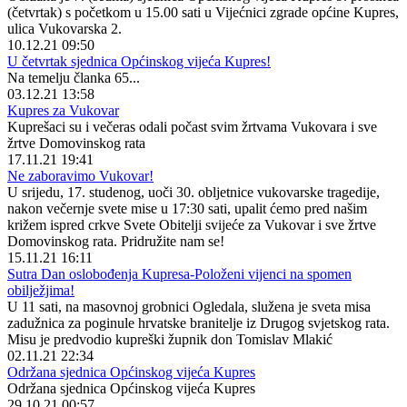
(četvrtak) s početkom u 15.00 sati u Vijećnici zgrade općine Kupres,
ulica Vukovarska 2.
10.12.21 09:50
U četvrtak sjednica Općinskog vijeća Kupres!
Na temelju članka 65...
03.12.21 13:58
Kupres za Vukovar
Kuprešaci su i večeras odali počast svim žrtvama Vukovara i sve
žrtve Domovinskog rata
17.11.21 19:41
Ne zaboravimo Vukovar!
U srijedu, 17. studenog, uoči 30. obljetnice vukovarske tragedije,
nakon večernje svete mise u 17:30 sati, upalit ćemo pred našim
križem ispred crkve Svete Obitelji svijeće za Vukovar i sve žrtve
Domovinskog rata. Pridružite nam se!
15.11.21 16:11
Sutra Dan oslobođenja Kupresa-Položeni vijenci na spomen
obilježjima!
U 11 sati, na masovnoj grobnici Ogledala, služena je sveta misa
zadužnica za poginule hrvatske branitelje iz Drugog svjetskog rata.
Misu je predvodio kupreški župnik don Tomislav Mlakić
02.11.21 22:34
Održana sjednica Općinskog vijeća Kupres
Održana sjednica Općinskog vijeća Kupres
29.10.21 00:57