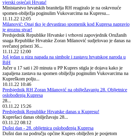
vjerski osjećaji Hrvata!
Ministarstvo hrvatskih branitelja RH reagiralo je na oskrvnuće
spomen-obilježja poginulim Vukovarcima na Kupresu...
11.11.22 12:05
Milanović: Onaj tko je devastirao spomenik kod Kupresa napravio
je groznu stvar!
Predsjednik Republike Hrvatske i vrhovni zapovjednik Oružanih
snaga Republike Hrvatske Zoran Milanović sudjelovao je danas na
svečanoj prisezi 36...
11.11.22 12:00
Još jedan u nizu napada na simbole i zastavu hrvatskog naroda u
BiH
Jučer u 17 sati i 20 minuta u PP Kupres stigla je dojava kako je
zapaljena zastava na spomen obilježju poginulim Vukovarcima na
Kupreškom polju...
10.11.22 10:46
Predsjednik RH Zoran Milanović na obilježavanju 28. Obljetnice
oslobođenja Kupresa
28...
03.11.22 15:26
Predsjednik Republike Hrvatske danas u Kupresu!
Kuprešaci danas obilježavaju 28...
03.11.22 08:12
Dušni dan - 28. obljetnica oslobođenja Kupresa
Dušni dan na području općine Kupres obilježen je posjetom