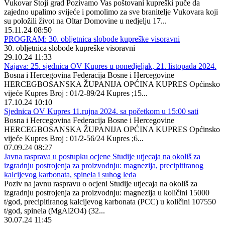
Vukovar Stoji grad Pozivamo Vas poštovani kupreški puče da
zajedno upalimo svijeće i pomolimo za sve branitelje Vukovara koji
su položili život na Oltar Domovine u nedjelju 17...
15.11.24 08:50
PROGRAM: 30. obljetnica slobode kupreške visoravni
30. obljetnica slobode kupreške visoravni
29.10.24 11:33
Najava: 25. sjednica OV Kupres u ponedjeljak, 21. listopada 2024.
Bosna i Hercegovina Federacija Bosne i Hercegovine
HERCEGBOSANSKA ŽUPANIJA OPĆINA KUPRES Općinsko
vijeće Kupres Broj : 01/2-89/24 Kupres ;15...
17.10.24 10:10
Sjednica OV Kupres 11.rujna 2024. sa početkom u 15:00 sati
Bosna i Hercegovina Federacija Bosne i Hercegovine
HERCEGBOSANSKA ŽUPANIJA OPĆINA KUPRES Općinsko
vijeće Kupres Broj : 01/2-56/24 Kupres ;6...
07.09.24 08:27
Javna rasprava u postupku ocjene Studije utjecaja na okoliš za
izgradnju postrojenja za proizvodnju: magnezija, precipitiranog
kalcijevog karbonata, spinela i suhog leda
Poziv na javnu raspravu o ocjeni Studije utjecaja na okoliš za
izgradnju postrojenja za proizvodnju: magnezija u količini 15000
t/god, precipitiranog kalcijevog karbonata (PCC) u količini 107550
t/god, spinela (MgAl2O4) (32...
30.07.24 11:45