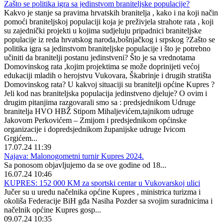
Zašto se politika igra sa jedinstvom braniteljske populacije?
Kakvo je stanje sa pravima hrvatskih branitelja , kako i na koji način
pomoći braniteljskoj populaciji koja je preživjela strahote rata , koji
su zajednički projekti u kojima sudjeluju pripadnici braniteljske
populacije iz reda hrvatskog naroda,bošnjačkog i srpskog ?Zašto se
politika igra sa jedinstvom braniteljske populacije i što je potrebno
učiniti da branitelji postanu jedinstveni? Što je sa vrednotama
Domovinskog rata ,kojim projektima se može doprinijeti većoj
edukaciji mladih o herojstvu Vukovara, Škabrinje i drugih stratišta
Domovinskog rata? U kakvoj situaciji su branitelji općine Kupres ?
Jeli kod nas braniteljska populacija jedinstveno djeluje? O ovim i
drugim pitanjima razgovarali smo sa : predsjednikom Udruge
branitelja HVO HBŽ Stipom Mihaljevićem,tajnikom udruge
Jakovom Perkovićem – Zmijom i predsjednikom općinske
organizacije i dopredsjednikom županijske udruge Ivicom
Grgićem...
17.07.24 11:39
Najava: Malonogometni turnir Kupres 2024.
Sa ponosom objavljujemo da se ove godine od 18...
16.07.24 10:46
KUPRES: 152 000 KM za sportski centar u Vukovarskoj ulici
Jučer su u uredu načelnika općine Kupres , ministrica turizma i
okoliša Federacije BiH gđa Nasiha Pozder sa svojim suradnicima i
načelnik općine Kupres gosp...
09.07.24 10:35