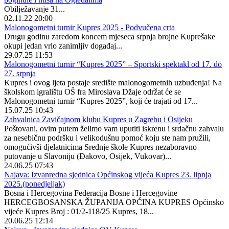
Obilježavanje 31...
02.11.22 20:00
Malonogometni turnir Kupres 2025 - Podvučena crta
Drugu godinu zaredom koncem mjeseca srpnja brojne Kuprešake
okupi jedan vrlo zanimljiv događaj...
29.07.25 11:53
Malonogometni turnir “Kupres 2025” – Sportski spektakl od 17. do
27. srpnja
Kupres i ovog ljeta postaje središte malonogometnih uzbuđenja! Na
školskom igralištu OŠ fra Miroslava Džaje održat će se
Malonogometni turnir “Kupres 2025”, koji će trajati od 17...
15.07.25 10:43
Zahvalnica Zavičajnom klubu Kupres u Zagrebu i Osijeku
Poštovani, ovim putem želimo vam uputiti iskrenu i srdačnu zahvalu
za nesebičnu podršku i velikodušnu pomoć koju ste nam pružili,
omogućivši djelatnicima Srednje škole Kupres nezaboravno
putovanje u Slavoniju (Đakovo, Osijek, Vukovar)...
24.06.25 07:43
Najava: Izvanredna sjednica Općinskog vijeća Kupres 23. lipnja
2025.(ponedjeljak)
Bosna i Hercegovina Federacija Bosne i Hercegovine
HERCEGBOSANSKA ŽUPANIJA OPĆINA KUPRES Općinsko
vijeće Kupres Broj : 01/2-118/25 Kupres, 18...
20.06.25 12:14