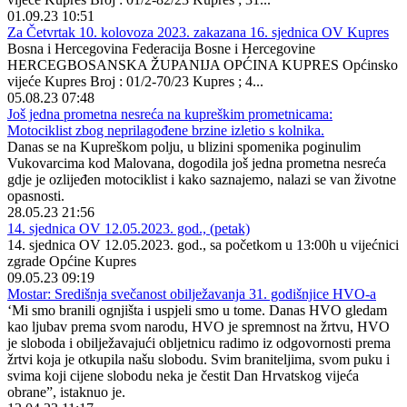
01.09.23 10:51
Za Četvrtak 10. kolovoza 2023. zakazana 16. sjednica OV Kupres
Bosna i Hercegovina Federacija Bosne i Hercegovine
HERCEGBOSANSKA ŽUPANIJA OPĆINA KUPRES Općinsko
vijeće Kupres Broj : 01/2-70/23 Kupres ; 4...
05.08.23 07:48
Još jedna prometna nesreća na kupreškim prometnicama:
Motociklist zbog neprilagođene brzine izletio s kolnika.
Danas se na Kupreškom polju, u blizini spomenika poginulim
Vukovarcima kod Malovana, dogodila još jedna prometna nesreća
gdje je ozlijeđen motociklist i kako saznajemo, nalazi se van životne
opasnosti.
28.05.23 21:56
14. sjednica OV 12.05.2023. god., (petak)
14. sjednica OV 12.05.2023. god., sa početkom u 13:00h u vijećnici
zgrade Općine Kupres
09.05.23 09:19
Mostar: Središnja svečanost obilježavanja 31. godišnjice HVO-a
‘Mi smo branili ognjišta i uspjeli smo u tome. Danas HVO gledam
kao ljubav prema svom narodu, HVO je spremnost na žrtvu, HVO
je sloboda i obilježavajući obljetnicu radimo iz odgovornosti prema
žrtvi koja je otkupila našu slobodu. Svim braniteljima, svom puku i
svima koji cijene slobodu neka je čestit Dan Hrvatskog vijeća
obrane”, istaknuo je.