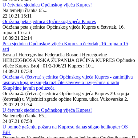
U četvrtak sjednica Općinskog vijeća Kupres!
Na temelju članka 65...
22.10.21 15:11
Održana peta sjednica Općinskog vijeća Kupres
Održana peta sjednica Općinskog vijeća Kupres u četvrtak, 16.
rujna u 15 sati
16.09.21 22:14
Peta sjednica Općinskog vijeća Kupres u četvrtak, 16. rujna u 15
sati
Bosna i Hercegovina Federacija Bosne i Hercegovine
HERCEGBOSANSKA ŽUPANIJA OPĆINA KUPRES Općinsko
vijeće Kupres Broj : 01/2-106/21 Kupres ; 10...
14.09.21 07:38
Održana 4. (četvrta) sjednica Općinskog vijeća Kupres - zanimljiva
rasprava koja je iznijela različite stavove o izvješćima o radu
Skupštine javnih poduzeća
Održana 4. (četvrta) sjednica Općinskog vijeća Kupres 29. srpnja
(četvrtak) u Vijećnici zgrade općine Kupres, ulica Vukovarska 2.
29.07.21 21:34
U četvrtak sjednica Općinskog vijeća Kupres!
Na temelju članka 65...
24.07.21 07:58
U pomoć gašenju požara na Kupresu danas stigao helikopter OS
BiH
Danas je na Kuprešku visoravan stigao helikopter Oružanih snaga B