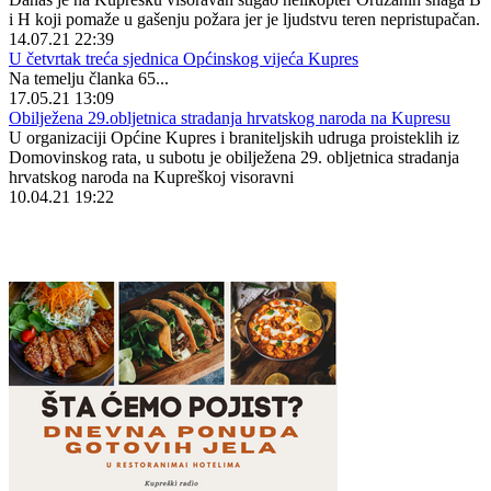
i H koji pomaže u gašenju požara jer je ljudstvu teren nepristupačan.
14.07.21 22:39
U četvrtak treća sjednica Općinskog vijeća Kupres
Na temelju članka 65...
17.05.21 13:09
Obilježena 29.obljetnica stradanja hrvatskog naroda na Kupresu
U organizaciji Općine Kupres i braniteljskih udruga proisteklih iz
Domovinskog rata, u subotu je obilježena 29. obljetnica stradanja
hrvatskog naroda na Kupreškoj visoravni
10.04.21 19:22