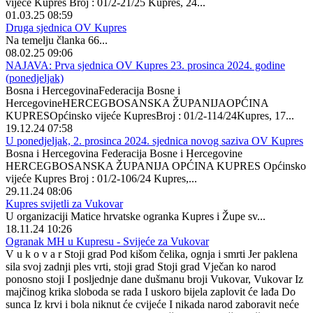
vijeće Kupres Broj : 01/2-21/25 Kupres, 24...
01.03.25 08:59
Druga sjednica OV Kupres
Na temelju članka 66...
08.02.25 09:06
NAJAVA: Prva sjednica OV Kupres 23. prosinca 2024. godine
(ponedjeljak)
Bosna i HercegovinaFederacija Bosne i
HercegovineHERCEGBOSANSKA ŽUPANIJAOPĆINA
KUPRESOpćinsko vijeće KupresBroj : 01/2-114/24Kupres, 17...
19.12.24 07:58
U ponedjeljak, 2. prosinca 2024. sjednica novog saziva OV Kupres
Bosna i Hercegovina Federacija Bosne i Hercegovine
HERCEGBOSANSKA ŽUPANIJA OPĆINA KUPRES Općinsko
vijeće Kupres Broj : 01/2-106/24 Kupres,...
29.11.24 08:06
Kupres svijetli za Vukovar
U organizaciji Matice hrvatske ogranka Kupres i Župe sv...
18.11.24 10:26
Ogranak MH u Kupresu - Svijeće za Vukovar
V u k o v a r Stoji grad Pod kišom čelika, ognja i smrti Jer paklena
sila svoj zadnji ples vrti, stoji grad Stoji grad Vječan ko narod
ponosno stoji I posljednje dane dušmanu broji Vukovar, Vukovar Iz
majčinog krika sloboda se rada I uskoro bijela zaplovit će lađa Do
sunca Iz krvi i bola niknut će cvijeće I nikada narod zaboravit neće