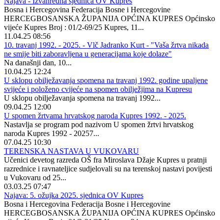
Najava - Izvanredna sjednica OV Kupres
Bosna i Hercegovina Federacija Bosne i Hercegovine
HERCEGBOSANSKA ŽUPANIJA OPĆINA KUPRES Općinsko
vijeće Kupres Broj : 01/2-69/25 Kupres, 11...
11.04.25 08:56
10. travanj 1992. - 2025. - Vlč Jadranko Kurt - "Vaša žrtva nikada
ne smije biti zaboravljena u generacijama koje dolaze"
Na današnji dan, 10...
10.04.25 12:24
U sklopu obilježavanja spomena na travanj 1992. godine upaljene
svijeće i položeno cvijeće na spomen obilježjima na Kupresu
U sklopu obilježavanja spomena na travanj 1992...
09.04.25 12:00
U spomen žrtvama hrvatskog naroda Kupres 1992. - 2025.
Nastavlja se program pod nazivom U spomen žrtvi hrvatskog
naroda Kupres 1992 - 20257...
07.04.25 10:30
TERENSKA NASTAVA U VUKOVARU
Učenici devetog razreda OŠ fra Miroslava Džaje Kupres u pratnji
razrednice i ravnateljice sudjelovali su na terenskoj nastavi povijesti
u Vukovaru od 25...
03.03.25 07:47
Najava: 5. ožujka 2025. sjednica OV Kupres
Bosna i Hercegovina Federacija Bosne i Hercegovine
HERCEGBOSANSKA ŽUPANIJA OPĆINA KUPRES Općinsko