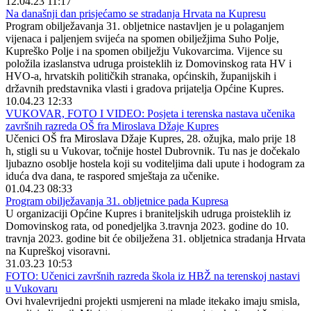
12.04.23 11:17
Na današnji dan prisjećamo se stradanja Hrvata na Kupresu
Program obilježavanja 31. obljetnice nastavljen je u polaganjem
vijenaca i paljenjem svijeća na spomen obilježjima Suho Polje,
Kupreško Polje i na spomen obilježju Vukovarcima. Vijence su
položila izaslanstva udruga proisteklih iz Domovinskog rata HV i
HVO-a, hrvatskih političkih stranaka, općinskih, županijskih i
državnih predstavnika vlasti i gradova prijatelja Općine Kupres.
10.04.23 12:33
VUKOVAR, FOTO I VIDEO: Posjeta i terenska nastava učenika
završnih razreda OŠ fra Miroslava Džaje Kupres
Učenici OŠ fra Miroslava Džaje Kupres, 28. ožujka, malo prije 18
h, stigli su u Vukovar, točnije hostel Dubrovnik. Tu nas je dočekalo
ljubazno osoblje hostela koji su voditeljima dali upute i hodogram za
iduća dva dana, te raspored smještaja za učenike.
01.04.23 08:33
Program obilježavanja 31. obljetnice pada Kupresa
U organizaciji Općine Kupres i braniteljskih udruga proisteklih iz
Domovinskog rata, od ponedjeljka 3.travnja 2023. godine do 10.
travnja 2023. godine bit će obilježena 31. obljetnica stradanja Hrvata
na Kupreškoj visoravni.
31.03.23 10:53
FOTO: Učenici završnih razreda škola iz HBŽ na terenskoj nastavi
u Vukovaru
Ovi hvalevrijedni projekti usmjereni na mlade itekako imaju smisla,