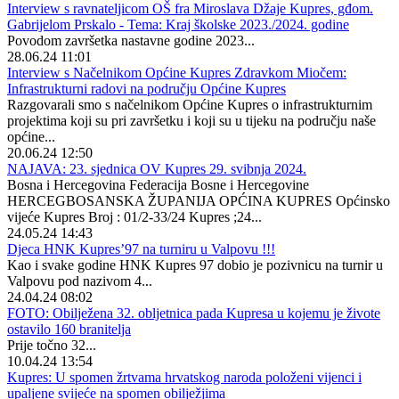
Interview s ravnateljicom OŠ fra Miroslava Džaje Kupres, gđom.
Gabrijelom Prskalo - Tema: Kraj školske 2023./2024. godine
Povodom završetka nastavne godine 2023...
28.06.24 11:01
Interview s Načelnikom Općine Kupres Zdravkom Miočem:
Infrastrukturni radovi na području Općine Kupres
Razgovarali smo s načelnikom Općine Kupres o infrastrukturnim
projektima koji su pri završetku i koji su u tijeku na području naše
općine...
20.06.24 12:50
NAJAVA: 23. sjednica OV Kupres 29. svibnja 2024.
Bosna i Hercegovina Federacija Bosne i Hercegovine
HERCEGBOSANSKA ŽUPANIJA OPĆINA KUPRES Općinsko
vijeće Kupres Broj : 01/2-33/24 Kupres ;24...
24.05.24 14:43
Djeca HNK Kupres’97 na turniru u Valpovu !!!
Kao i svake godine HNK Kupres 97 dobio je pozivnicu na turnir u
Valpovu pod nazivom 4...
24.04.24 08:02
FOTO: Obilježena 32. obljetnica pada Kupresa u kojemu je živote
ostavilo 160 branitelja
Prije točno 32...
10.04.24 13:54
Kupres: U spomen žrtvama hrvatskog naroda položeni vijenci i
upaljene svijeće na spomen obilježjima