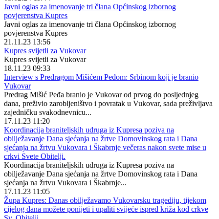
Javni oglas za imenovanje tri člana Općinskog izbornog
povjerenstva Kupres
Javni oglas za imenovanje tri člana Općinskog izbornog
povjerenstva Kupres
21.11.23 13:56
Kupres svijetli za Vukovar
Kupres svijetli za Vukovar
18.11.23 09:33
Interview s Predragom Mišićem Peđom: Srbinom koji je branio
Vukovar
Predrag Mišić Peđa branio je Vukovar od prvog do posljednjeg
dana, preživio zarobljeništvo i povratak u Vukovar, sada preživljava
zajedničku svakodnevnicu...
17.11.23 11:20
Koordinacija braniteljskih udruga iz Kupresa poziva na
obilježavanje Dana sjećanja na žrtve Domovinskog rata i Dana
sjećanja na žrtvu Vukovara i Škabrnje večeras nakon svete mise u
crkvi Svete Obitelji.
Koordinacija braniteljskih udruga iz Kupresa poziva na
obilježavanje Dana sjećanja na žrtve Domovinskog rata i Dana
sjećanja na žrtvu Vukovara i Škabrnje...
17.11.23 11:05
Župa Kupres: Danas obilježavamo Vukovarsku tragediju, tijekom
cijelog dana možete ponijeti i upaliti svijeće ispred križa kod crkve
Sv. Obitelji