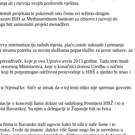
ja ali i razvoja svojih poslovnih vještina.
itetnih
projekata te pokrenuli ono čemu svi težimo-drugim
(sporazum BIH sa Međunarodnom bankom za obnovu i razvoj) do
u biti samostalni projekt menadžeri.
eva sistematizaciju radnih mjesta, plaće,ostale naknade i primanja
oji stvarna potreba za novim službama poput službe za javne nabave, za
voprerađivače, koje je ova Uprava uvela 2013.godine. Tada smo imali
eg resornog Ministarstva, koje u konačnici donosi Uredbu o načinu
sa koji bi potpomogao održivost proizvodnje u HBŠ a ujedno bi imao i
Njemačke. Stiče se utisak da o toj temi nitko nije spreman govoriti.
macije o koncesiji šuma dolaze od sadašnjeg Premijera HBŽ i to u
ni Bavarskoj. Sa njim u delegaciji iz Županije bili su Ivica
 firma iz Bavarske traži ugovor kako bi ušli u naše šume i to
z zraka. Tvrde da imamo daleko više šume nego što je navedeno u