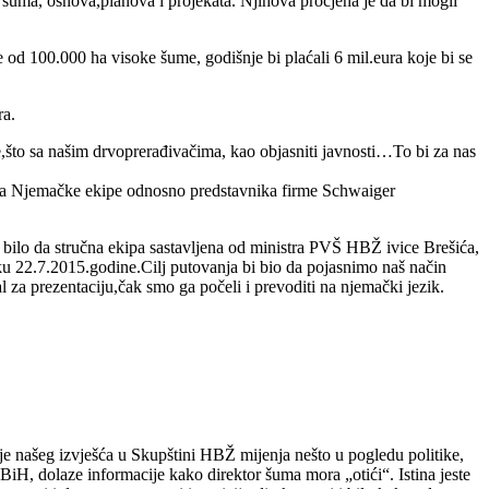
ma, osnova,planova i projekata. Njihova procjena je da bi mogli
od 100.000 ha visoke šume, godišnje bi plaćali 6 mil.eura koje bi se
ra.
što sa našim drvoprerađivačima, kao objasniti javnosti…To bi za nas
laska Njemačke ekipe odnosno predstavnika firme Schwaiger
 bilo da stručna ekipa sastavljena od ministra PVŠ HBŽ ivice Brešića,
ku 22.7.2015.godine.Cilj putovanja bi bio da pojasnimo naš način
za prezentaciju,čak smo ga počeli i prevoditi na njemački jezik.
e našeg izvješća u Skupštini HBŽ mijenja nešto u pogledu politike,
iH, dolaze informacije kako direktor šuma mora „otići“. Istina jeste