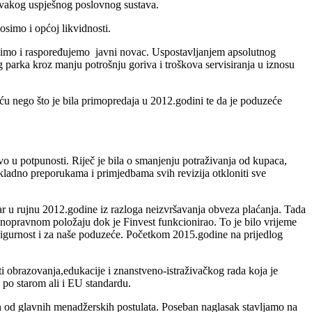
svakog uspješnog poslovnog sustava.
simo i općoj likvidnosti.
šimo i raspoređujemo javni novac. Uspostavljanjem apsolutnog
og parka kroz manju
potrošnju
goriva i troškova servisiranja u iznosu
ću nego što je bila primopredaja u 2012.godini te da je poduzeće
 u potpunosti. Riječ je bila o smanjenju potraživanja od kupaca,
sukladno preporukama i primjedbama svih revizija otkloniti sve
r u rujnu 2012.godine iz razloga neizvršavanja obveza plaćanja. Tada
avnopravnom položaju dok je Finvest funkcionirao. To je bilo vrijeme
sigurnost i za naše poduzeće. Početkom 2015.godine na prijedlog
ti obrazovanja,edukacije i znanstveno-istraživačkog rada koja je
a po starom ali i EU standardu.
an od glavnih menadžerskih postulata. Poseban naglasak stavljamo na