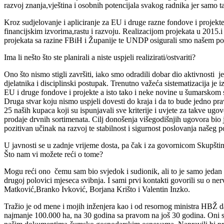
razvoj znanja,vještina i osobnih potencijala svakog radnika jer samo ta
Kroz sudjelovanje i apliciranje za EU i druge razne fondove i projekte 
financijskim izvorima,rastu i razvoju. Realizacijom projekata u 20
projekata sa razine FBiH i Županije te UNDP osigurali smo našem pod
Ima li nešto što ste planirali a niste uspjeli realizirati/ostvariti?
Ono što nismo stigli završiti, iako smo odradili dobar dio aktivnosti
djelatnika i disciplinski postupak. Trenutno važeća sistematizacija j
EU i druge fondove i projekte a isto tako i neke novine u šumarskom 
Druga stvar koju nismo uspjeli dovesti do kraja i da to bude jedno p
25 naših kupaca koji su ispunjavali sve kriterije i uvjete za takve u
prodaje drvnih sortimenata. Cilj donošenja višegodišnjih ugovora bio
pozitivan učinak na razvoj te stabilnost i sigurnost poslovanja našeg 
U javnosti se u zadnje vrijeme dosta, pa čak i za govornicom Skupšti
Što nam vi možete reći o tome?
Mogu reći ono čemu sam bio svjedok i sudionik, ali to je samo jedan
drugoj polovici mjeseca svibnja. I sami prvi kontakti govorili su o ne
Matković,Branko Ivković, Borjana Krišto i Valentin Inzko.
Tražio je od mene i mojih inženjera kao i od resornog ministra HBŽ da
najmanje 100.000 ha, na 30 godina sa pravom na još 30 godina. Oni s