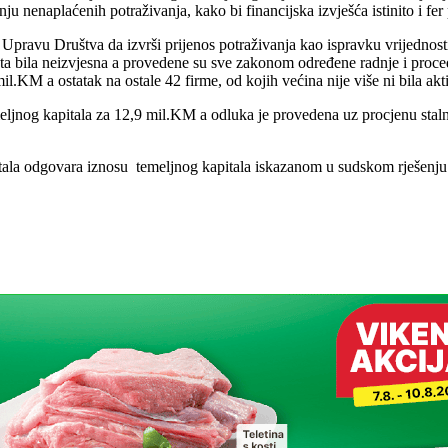
u nenaplaćenih potraživanja, kako bi financijska izvješća istinito i fer 
pravu Društva da izvrši prijenos potraživanja kao ispravku vrijednost
ta bila neizvjesna a provedene su sve zakonom određene radnje i proce
il.KM a ostatak na ostale 42 firme, od kojih većina nije više ni bila ak
meljnog kapitala za 12,9 mil.KM a odluka je provedena uz procjenu st
tala odgovara iznosu temeljnog kapitala iskazanom u sudskom rješenju t