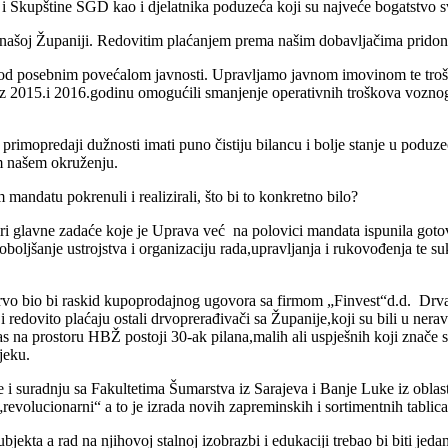
 Skupštine ŠGD kao i djelatnika poduzeća koji su najveće bogatstvo 
 našoj Županiji. Redovitim plaćanjem prema našim dobavljačima pridono
u pod posebnim povećalom javnosti. Upravljamo javnom imovinom te tro
z 2015.i 2016.godinu omogućili smanjenje operativnih troškova vozn
imopredaji dužnosti imati puno čistiju bilancu i bolje stanje u poduze
om našem okruženju.
m mandatu pokrenuli i realizirali, što bi to konkretno bilo?
 glavne zadaće koje je Uprava već na polovici mandata ispunila gotovo
oboljšanje ustrojstva i organizaciju rada,upravljanja i rukovođenja te 
prvo bio bi raskid kupoprodajnog ugovora sa firmom „Finvest“d.d. Drva
redovito plaćaju ostali drvoprerađivači sa Županije,koji su bili u ner
 na prostoru HBŽ postoji 30-ak pilana,malih ali uspješnih koji znače 
jeku.
e i suradnju sa Fakultetima Šumarstva iz Sarajeva i Banje Luke iz oblas
revolucionarni“ a to je izrada novih zapreminskih i sortimentnih tablic
ekta a rad na njihovoj stalnoj izobrazbi i edukaciji trebao bi biti jed