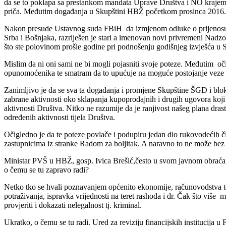
da se to poklapa sa prestankom mandata Uprave Društva i NO krajem k
priča. Međutim događanja u Skupštini HBŽ početkom prosinca 2016.
Nakon presude Ustavnog suda FBiH da izmjenom odluke o prijenosu 
Srba i Bošnjaka, razriješen je stari a imenovan novi privremeni Nadzorn
što ste polovinom prošle godine pri podnošenju godišnjeg izvješća u
Mislim da ni oni sami ne bi mogli pojasniti svoje poteze. Međutim oč
opunomoćenika te smatram da to upućuje na moguće postojanje veze
Zanimljivo je da se sva ta događanja i promjene Skupštine ŠGD i bl
zabrane aktivnosti oko sklapanja kupoprodajnih i drugih ugovora koj
aktivnosti Društva. Nitko ne razumije da je ranjivost našeg plana dra
određenih aktivnosti tijela Društva.
Očigledno je da te poteze povlače i podupiru jedan dio rukovodećih
zastupnicima iz stranke Radom za boljitak. A naravno to ne može bez Pr
Ministar PVŠ u HBŽ, gosp. Ivica Brešić,često u svom javnom obraćanju
o čemu se tu zapravo radi?
Netko tko se hvali poznavanjem općenito ekonomije, računovodstva te 
potraživanja, ispravka vrijednosti na teret rashoda i dr. Čak što viš
provjeriti i dokazati nelegalnost tj. kriminal.
Ukratko, o čemu se tu radi. Ured za reviziju financijskih institucija