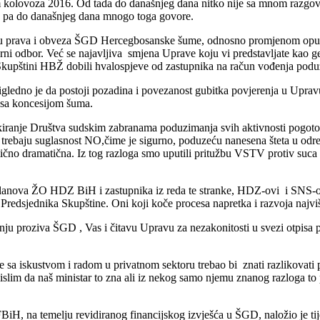
olovoza 2016. Od tada do današnjeg dana nitko nije sa mnom razgovarao
 pa do današnjeg dana mnogo toga govore.
prava i obveza ŠGD Hercegbosanske šume, odnosno promjenom opunomoć
i odbor. Već se najavljiva smjena Uprave koju vi predstavljate kao gener
 Skupštini HBŽ dobili hvalospjeve od zastupnika na račun vođenja pod
igledno je da postoji pozadina i povezanost gubitka povjerenja u Upra
 sa koncesijom šuma.
okiranje Društva sudskim zabranama poduzimanja svih aktivnosti pogot
i trebaju suglasnost NO,čime je sigurno, poduzeću nanesena šteta u o
stično dramatična. Iz tog razloga smo uputili pritužbu VSTV protiv suc
 članova ŽO HDZ BiH i zastupnika iz reda te stranke, HDZ-ovi i SNS-ov
edsjednika Skupštine. Oni koji koče procesa napretka i razvoja najviše 
 proziva ŠGD , Vas i čitavu Upravu za nezakonitosti u svezi otpisa po
sa iskustvom i radom u privatnom sektoru trebao bi znati razlikovati p
e mislim da naš ministar to zna ali iz nekog samo njemu znanog razloga
 u FBiH, na temelju revidiranog financijskog izvješća u ŠGD, naložio je