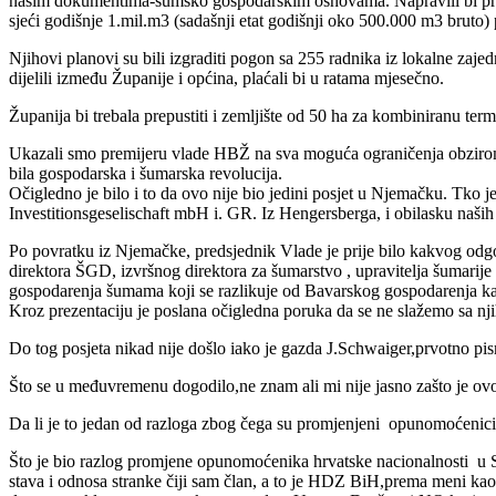
našim dokumentima-šumsko gospodarskim osnovama. Napravili bi prvo
sjeći godišnje 1.mil.m3 (sadašnji etat godišnji oko 500.000 m3 bru
Njihovi planovi su bili izgraditi pogon sa 255 radnika iz lokalne zajed
dijelili između Županije i općina, plaćali bi u ratama mjesečno.
Županija bi trebala prepustiti i zemljište od 50 ha za kombiniranu ter
Ukazali smo premijeru vlade HBŽ na sva moguća ograničenja obzirom n
bila gospodarska i šumarska revolucija.
Očigledno je bilo i to da ovo nije bio jedini posjet u Njemačku. Tko
Investitionsgeselischaft mbH i. GR. Iz Hengersberga, i obilasku naši
Po povratku iz Njemačke, predsjednik Vlade je prije bilo kakvog odgo
direktora ŠGD, izvršnog direktora za šumarstvo , upravitelja šumarij
gospodarenja šumama koji se razlikuje od Bavarskog gospodarenja kao 
Kroz prezentaciju je poslana očigledna poruka da se ne slažemo sa njih
Do tog posjeta nikad nije došlo iako je gazda J.Schwaiger,prvotno pi
Što se u međuvremenu dogodilo,ne znam ali mi nije jasno zašto je ovo t
Da li je to jedan od razloga zbog čega su promjenjeni opunomoćeni
Što je bio razlog promjene opunomoćenika hrvatske nacionalnosti u S
stava i odnosa stranke čiji sam član, a to je HDZ BiH,prema meni kao 