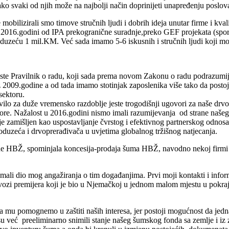
ko svaki od njih može na najbolji način doprinijeti unapređenju poslovan
mobilizirali smo timove stručnih ljudi i dobrih ideja unutar firme i
kval
15.i 2016.godini od IPA prekogranične suradnje,preko GEF projekata 
uzeću 1 mil.KM. Već sada imamo 5-6 iskusnih i stručnih ljudi koji mog
 jeste Pravilnik o radu, koji sada prema novom Zakonu o radu podrazumij
e iz 2009.godine a od tada imamo stotinjak zaposlenika više tako da post
sektoru.
ravilo za duže vremensko razdoblje jeste trogodišnji ugovori za naše dr
govore. Nažalost u 2016.godini nismo imali razumijevanja od strane naš
 je zamišljen kao uspostavljanje čvrstog i efektivnog partnerskog odno
poduzeća i drvoprerađivača u uvjetima globalnog tržišnog natjecanja.
ne HBŽ, spominjala koncesija-prodaja šuma HBŽ, navodno nekoj firmi iz 
 mali dio mog angažiranja o tim događanjima. Prvi moji
kontakti
i infor
rvozi premijera koji je bio u Njemačkoj u jednom malom mjestu u pokraji
 mu pomognemo u zaštiti naših interesa, jer postoji mogućnost da jedna
u već preeliminarno snimili stanje našeg šumskog fonda sa zemlje i i