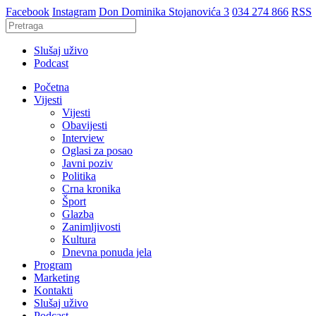
Facebook
Instagram
Don Dominika Stojanovića 3
034 274 866
RSS
Slušaj uživo
Podcast
Početna
Vijesti
Vijesti
Obavijesti
Interview
Oglasi za posao
Javni poziv
Politika
Crna kronika
Šport
Glazba
Zanimljivosti
Kultura
Dnevna ponuda jela
Program
Marketing
Kontakti
Slušaj uživo
Podcast