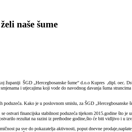
želi naše šume
skoj županiji ŠGD „Hercegbosanske šume“ d.o.o Kupres ,dipl. oec. Dra
 smjenama i utjecajima koji vode do navodnog davanja šuma strancima 
 svih poduzeća. Kako je u poslovnom smislu, za ŠGD „Hercegbosanske 
se ostvari financijska stabilnost poduzeća tijekom 2015.godine što je u
varilo rezultat na razini iz prethodne godine,što će biti vidljivo i u i
nomičnost pa sve do pokazatelja aktivnosti, poput dnevne prodaje,naplate 