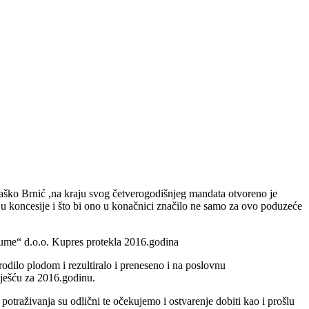
ško Brnić ,na kraju svog četverogodišnjeg mandata otvoreno je
u koncesije i što bi ono u konačnici značilo ne samo za ovo poduzeće
šume“ d.o.o. Kupres protekla 2016.godina
rodilo plodom i rezultiralo i preneseno i na poslovnu
zvješću za 2016.godinu.
potraživanja su odlični te očekujemo i ostvarenje dobiti kao i prošlu