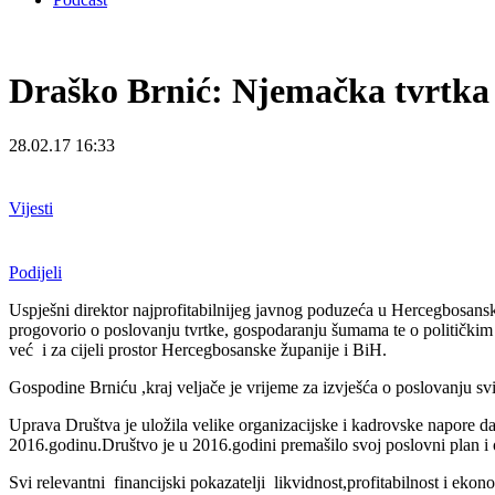
Draško Brnić: Njemačka tvrtka 
28.02.17 16:33
Vijesti
Podijeli
Uspješni direktor najprofitabilnijeg javnog poduzeća u Hercegbosan
progovorio o poslovanju tvrtke, gospodaranju šumama te o političkim
već i za cijeli prostor Hercegbosanske županije i BiH.
Gospodine Brniću ,kraj veljače je vrijeme za izvješća o poslovanju
Uprava Društva je uložila velike organizacijske i kadrovske napore da 
2016.godinu.Društvo je u 2016.godini premašilo svoj poslovni plan i ost
Svi relevantni financijski pokazatelji likvidnost,profitabilnost i eko