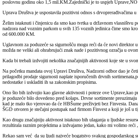
poslovnu godinu oko 1,5 mil.KM.Zajednički je to uspjeh Uprave,NO i
Uprava Društva je uspostavila pozitivni odnos s drvoprerađivačima u
Želim istaknuti i činjenicu da smo kao tvrtka u državnom vlasništv
nadzora nad voznim parkom u svih 135 voznih jedinica čime smo kro
od 600.000 KM.
Uglavnom za poduzeće sa sigurnošću mogu reći da će novi direktor u pr
možda ne veliki ali ohrabrujući znak nade i pozitivnog ozračja u ov
Kada bi trebali izdvojiti nekolika značajnijih aktivnosti koje ste u svo
Na početku mandata ovoj Upravi Društva, Nadzorni odbor dao je četiri
prilagodbi prodaje sigurnosti naplate isporučenih drvnih sortimenata,p
nedostatke i uskladiti ih sa zakonskim propisima.
Ono što bih izdvojio kao glavne aktivnosti i poteze ove Uprave,kao 
je poduzeće bilo dovedeno pred kolaps. Drvne sortimente preuzimaju i 
kad je malo tko vjerovao da će HBŠume preživjeti bez Finvesta. Danas
ŠGD otvoren je stečajni postupak nad firmom Finvest a koji je još u ti
Kao drugu značajniju aktivnost istaknuo bih ulaganja u ljudske resurs
rezultirala raznim projektima a izdvajamo jedan, kako mi volimo reći „
Rekao sam već da su ljudi najveće bogatstvo svakog gospodarskog subj