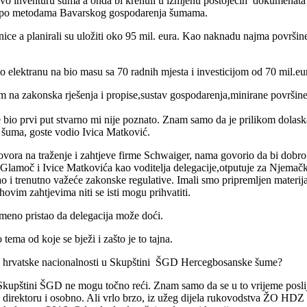
 inventuru šuma a onda bi krenuli u izmjenu postojećih dokumenata šu
to) po metodama Bavarskog gospodarenja šumama.
nice a planirali su uložiti oko 95 mil. eura. Kao
naknadu
najma površine 
mo elektranu na bio masu sa 70 radnih mjesta i investicijom od 70 mil.eu
a zakonska rješenja i propise,sustav gospodarenja,minirane površine,
 je bio prvi put stvarno mi nije poznato. Znam samo da je prilikom do
h šuma, goste vodio Ivica Matković.
vora na traženje i zahtjeve firme Schwaiger, nama govorio da bi dobro
e Glamoč i Ivice Matkovića kao voditelja delegacije,otputuje za Njemač
i trenutno važeće zakonske regulative. Imali smo pripremljen materijal 
ovim zahtjevima niti se isti mogu prihvatiti.
smeno pristao da delegacija može doći.
ema od koje se bježi i zašto je to tajna.
ci hrvatske nacionalnosti u Skupštini ŠGD Hercegbosanske šume?
kupštini ŠGD ne mogu točno reći. Znam samo da se u to vrijeme poslij
direktoru i osobno. Ali vrlo brzo, iz užeg dijela rukovodstva ŽO HDZ B