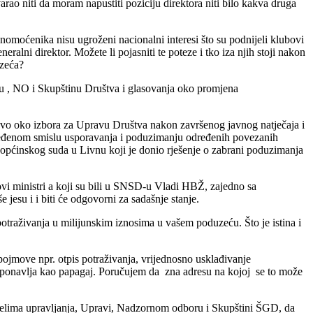
 niti da moram napustiti poziciju direktora niti bilo kakva druga
enika nisu ugroženi nacionalni interesi što su podnijeli klubovi
alni direktor. Možete li pojasniti te poteze i tko iza njih stoji nakon
uzeća?
vu , NO i Skupštinu Društva i glasovanja oko promjena
ovo oko izbora za Upravu Društva nakon završenog javnog natječaja i
dređenom smislu usporavanja i poduzimanju određenih povezanih
a općinskog suda u Livnu koji je donio rješenje o zabrani poduzimanja
i ministri a koji su bili u SNSD-u Vladi HBŽ, zajedno sa
jesu i i biti će odgovorni za sadašnje stanje.
traživanja u milijunskim iznosima u vašem poduzeću. Što je istina i
ojmove npr. otpis potraživanja, vrijednosno usklađivanje
 to ponavlja kao papagaj. Poručujem da zna adresu na kojoj se to može
 tijelima upravljanja, Upravi, Nadzornom odboru i Skupštini ŠGD, da