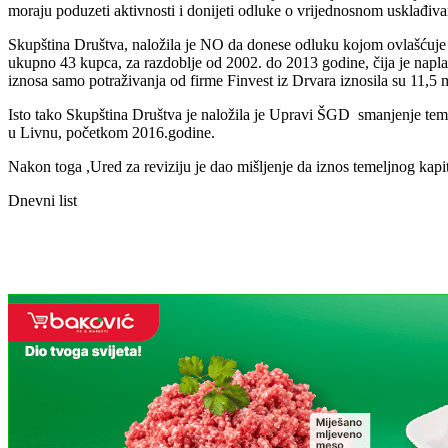
moraju poduzeti aktivnosti i donijeti odluke o vrijednosnom usklađivanj
Skupština Društva, naložila je NO da donese odluku kojom ovlašćuje U
ukupno 43 kupca, za razdoblje od 2002. do 2013 godine, čija je napla
iznosa samo potraživanja od firme Finvest iz Drvara iznosila su 11,5 m
Isto tako Skupština Društva je naložila je Upravi ŠGD smanjenje te
u Livnu, početkom 2016.godine.
Nakon toga ,Ured za reviziju je dao mišljenje da iznos temeljnog kapi
Dnevni list