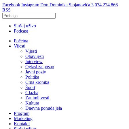
Facebook
Instagram
Don Dominika Stojanovića 3
034 274 866
RSS
Slušaj uživo
Podcast
Početna
Vijesti
Vijesti
Obavijesti
Interview
Oglasi za posao
Javni poziv
Politika
Crna kronika
Šport
Glazba
Zanimljivosti
Kultura
Dnevna ponuda jela
Program
Marketing
Kontakti
Slušaj uživo