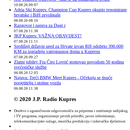
10.08.26 09:07
Adria Ski Kupres: Champion Cup Kupres okupio renomirane
hrvatske i BiH prvoligaše
08.08.26 08:10
Razgovor i najava za Dugi r
07.08.26 11:38
JKP Kupres: VAŽNA OBAVIJEST!
07.08.26 11:11
Središnji državni ured za Hrvate izvan RH odobrio 390.000
KM za izgradnju vatrogasnog doma u Kupresu
07.08.26 09:27
Zlatni jubilej: Fra Ćiro Lovrić gostovao povodom 50 godina
svećeničke službe
06.08.26 12:05
Najava: Treći BMW Meet Kupres - Očekuju se tisuće
posjetitelja i stotine vozila
06.08.26 11:38
© 2020 J.P. Radio Kupres
Društvo s ograničenom odgovornošću za pripremu i emitiranje radijskog
i TV programa, organiziranje javnih priredbi, javno informiranje,
telekomunikacijske usluge, muzička produkciju i izdavačku djelatnost.