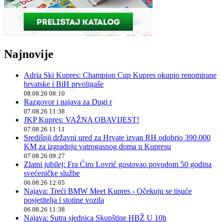
Najnovije
Adria Ski Kupres: Champion Cup Kupres okupio renomirane
hrvatske i BiH prvoligaše
08.08.26 08:10
Razgovor i najava za Dugi r
07.08.26 11:38
JKP Kupres: VAŽNA OBAVIJEST!
07.08.26 11:11
Središnji državni ured za Hrvate izvan RH odobrio 390.000
KM za izgradnju vatrogasnog doma u Kupresu
07.08.26 09:27
Zlatni jubilej: Fra Ćiro Lovrić gostovao povodom 50 godina
svećeničke službe
06.08.26 12:05
Najava: Treći BMW Meet Kupres - Očekuju se tisuće
posjetitelja i stotine vozila
06.08.26 11:38
Najava: Sutra sjednica Skupštine HBŽ U 10h