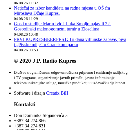
06.08.26 11:32
Natječaj za izbor kandidata na radna mjesta u OŠ fra
Miroslava Džaje Kupres.
04.08.26 11:29
Gosti u studiju: Marin Ivić i Luka Smoljo najavili 22.
Gospojinski malonogometni turnir u Zloselima
04.08.26 10:48
PRVI KUPRESBEERFEST: Tri dana vrhunske zabave, piva
i „Pivske milje“ u Gradskom parku
04.08.26 08:53
© 2020 J.P. Radio Kupres
Društvo s ograničenom odgovornošću za pripremu i emitiranje radijskog
i TV programa, organiziranje javnih priredbi, javno informiranje,
telekomunikacijske usluge, muzička produkciju i izdavačku djelatnost.
Software i dizajn
Creatix BiH
Kontakti
Don Dominika Stojanovića 3
+387 34 274 866
+387 34 274 631