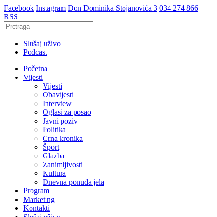
Facebook
Instagram
Don Dominika Stojanovića 3
034 274 866
RSS
Slušaj uživo
Podcast
Početna
Vijesti
Vijesti
Obavijesti
Interview
Oglasi za posao
Javni poziv
Politika
Crna kronika
Šport
Glazba
Zanimljivosti
Kultura
Dnevna ponuda jela
Program
Marketing
Kontakti
Slušaj uživo