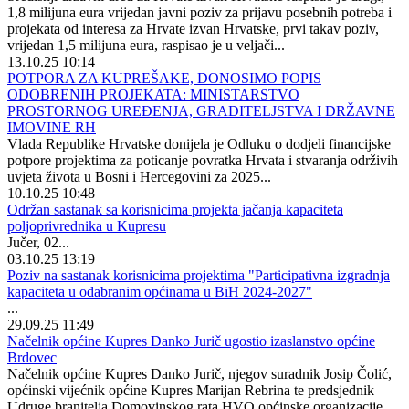
1,8 milijuna eura vrijedan javni poziv za prijavu posebnih potreba i
projekata od interesa za Hrvate izvan Hrvatske, prvi takav poziv,
vrijedan 1,5 milijuna eura, raspisao je u veljači...
13.10.25 10:14
POTPORA ZA KUPREŠAKE, DONOSIMO POPIS
ODOBRENIH PROJEKATA: MINISTARSTVO
PROSTORNOG UREĐENJA, GRADITELJSTVA I DRŽAVNE
IMOVINE RH
Vlada Republike Hrvatske donijela je Odluku o dodjeli financijske
potpore projektima za poticanje povratka Hrvata i stvaranja održivih
uvjeta života u Bosni i Hercegovini za 2025...
10.10.25 10:48
Održan sastanak sa korisnicima projekta jačanja kapaciteta
poljoprivrednika u Kupresu
Jučer, 02...
03.10.25 13:19
Poziv na sastanak korisnicima projektima "Participativna izgradnja
kapaciteta u odabranim općinama u BiH 2024-2027"
...
29.09.25 11:49
Načelnik općine Kupres Danko Jurič ugostio izaslanstvo općine
Brdovec
Načelnik općine Kupres Danko Jurič, njegov suradnik Josip Čolić,
općinski vijećnik općine Kupres Marijan Rebrina te predsjednik
Udruge branitelja Domovinskog rata HVO općinske organizacije