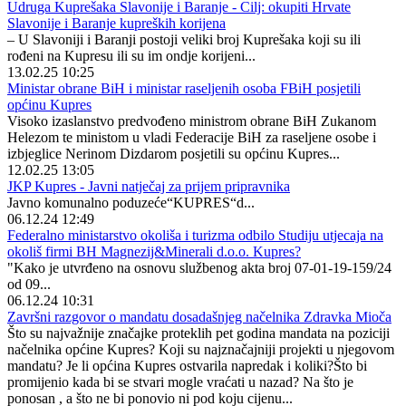
Udruga Kuprešaka Slavonije i Baranje - Cilj: okupiti Hrvate
Slavonije i Baranje kupreških korijena
– U Slavoniji i Baranji postoji veliki broj Kuprešaka koji su ili
rođeni na Kupresu ili su im ondje korijeni...
13.02.25 10:25
Ministar obrane BiH i ministar raseljenih osoba FBiH posjetili
općinu Kupres
Visoko izaslanstvo predvođeno ministrom obrane BiH Zukanom
Helezom te ministom u vladi Federacije BiH za raseljene osobe i
izbjeglice Nerinom Dizdarom posjetili su općinu Kupres...
12.02.25 13:05
JKP Kupres - Javni natječaj za prijem pripravnika
Javno komunalno poduzeće“KUPRES“d...
06.12.24 12:49
Federalno ministarstvo okoliša i turizma odbilo Studiju utjecaja na
okoliš firmi BH Magnezij&Minerali d.o.o. Kupres?
"Kako je utvrđeno na osnovu službenog akta broj 07-01-19-159/24
od 09...
06.12.24 10:31
Završni razgovor o mandatu dosadašnjeg načelnika Zdravka Mioča
Što su najvažnije značajke proteklih pet godina mandata na poziciji
načelnika općine Kupres? Koji su najznačajniji projekti u njegovom
mandatu? Je li općina Kupres ostvarila napredak i koliki?Što bi
promijenio kada bi se stvari mogle vraćati u nazad? Na što je
ponosan , a što ne bi ponovio ni pod koju cijenu...