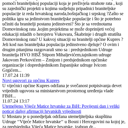
pomoći braniteljskoj populaciji koja je preživjela strahote rata , koji
su zajednički projekti u kojima sudjeluju pripadnici braniteljske
populacije iz reda hrvatskog naroda,bošnjačkog i srpskog ?Zašto se
politika igra sa jedinstvom braniteljske populacije i što je potrebno
učiniti da branitelji postanu jedinstveni? Što je sa vrednotama
Domovinskog rata ,kojim projektima se može doprinijeti većoj
edukaciji mladih o herojstvu Vukovara, Škabrinje i drugih stratišta
Domovinskog rata? U kakvoj situaciji su branitelji općine Kupres ?
Jeli kod nas braniteljska populacija jedinstveno djeluje? O ovim i
drugim pitanjima razgovarali smo sa : predsjednikom Udruge
branitelja HVO HBŽ Stipom Mihaljevićem,tajnikom udruge
Jakovom Perkovićem – Zmijom i predsjednikom općinske
organizacije i dopredsjednikom županijske udruge Ivicom
Grgićem...
17.07.24 11:39
Novi ugovori za općinu Kupres
U vijećnici općine Kupres održana je svečanost potpisivanja devet
vrijednih ugovora sa ministarstvom prostornog uređenja vlade
FBiH...
11.07.24 13:17
Utemeljeno Vijeće Matice hrvatske za BiH: Povijesni dan i veliki
poticaj daljoj afirmaciji hrvatskih vrijednosti
U Mostaru je u ponedjeljak održana utemeljiteljska skupština
Udruge ‘‘Vijeće Matice hrvatske‘‘ u Bosni i Hercegovini na kojoj je,
za predsjednika Vijeća Matice hrvatske, izabran dr...