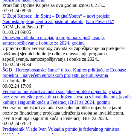
Proračun Općine Kupres za ovu godinu iznosi 6,215...
07.03.24 08:56
U Župi Kupres: „In Spirit – DigitalYouth“ – novi projekt
Nadbiskupijskog centra za pastoral mladih „Ivan Pavao II.“
NCM „Ivan Pavao II“...
01.03.24 09:05
Donesene odluke o usvajanju programa zapošljavanja,
samozapošljavanja i obuke za 2024. godinu
Upravni odbor Federalnog zavoda za zapošljavanje na preključer
održanoj sjednici donio je odluke o usvajanju programa
zapošljavanja, samozapošljavanja i obuke za 2024...
16.02.24 09:34
ŠGD „Hercegbosanske šume“ d.o.o. Kupres priključene Ecobase
projektu – najvećem europskom projektu pošumljavanja
U utorak, 06...
09.02.24 17:06
Federalno ministarstvo rada i socijalne politike objavilo je javni
poziv za podršku projektima udruženja osoba s invaliditetom, javnih
kuhinja i sigurnih kuća u Federaciji BiH za 2024. godinu
Federalno ministarstvo rada i socijalne politike objavilo je javni
poziv za financiranje projekata udruženja osoba sa invaliditetom,
javnih kuhinja i sigurnih kuća u Federaciji BiH za 2024...
02.02.24 09:23
Predsjednik Vlade Ivan Vukadin primio je federalnog ministra