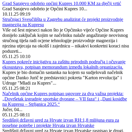
Grad Sarajevo odobrio općini Kupres 10.000 KM za dječji vrtić
Grad Sarajevo odobrio je Općini Kupres 10...
10.11.25 09:19
Stručnjaci Sveučilišta u Zagrebu analizirat će projekt proizvodnje
magnezija na Kupresu
Više od šest mjeseci nakon što je Općinsko vijeće Općine Kupres
donijelo zaključak kojim se načelniku nalaže angažiranje neovisnog
stručnog tijela radi ocjene tehnologije proizvodnje magnezija i
njezina utjecaja na okoliš i zajednicu – nikakvi konkretni koraci nisu
poduzeti...
05.11.25 10:10
Kupres pokreće inicijativu za zaštitu prirodnih područja i očuvanje
ekosustava, potpisan memorandum između lokalnih organizacija.
Kupres je bio domaćin sastanka na kojem su sudjelovali načelnik
općine Danko Jurič te predstavnici pokreta "Karton revolucija" i
Udruge "Mladi za Kupres"...
05.11.25 08:21
Načelnik općine Kupres potpisao ugovore za dva važna projekta:
„Dovršetak izgradnje sportske dvorane – VII faza“ i „Dani kosidbe
na Kupresu – Strljanica 2025.“
Jučer, 04...
05.11.25 08:11
Središnji državni ured za Hrvate izvan RH:1,8 milijuna eura za
posebne potrebe i projekte Hrvata izvan Hrvatske
Središnji državni ured za Hrvate izvan Hrvatske raspisao je drugi,