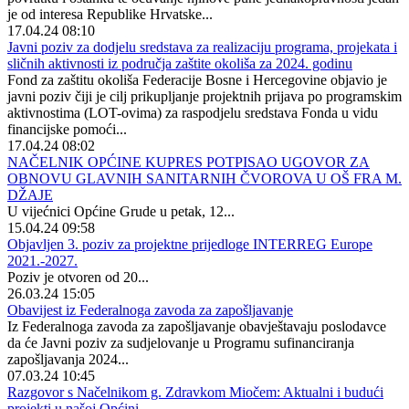
je od interesa Republike Hrvatske...
17.04.24 08:10
Javni poziv za dodjelu sredstava za realizaciju programa, projekata i
sličnih aktivnosti iz područja zaštite okoliša za 2024. godinu
Fond za zaštitu okoliša Federacije Bosne i Hercegovine objavio je
javni poziv čiji je cilj prikupljanje projektnih prijava po programskim
aktivnostima (LOT-ovima) za raspodjelu sredstava Fonda u vidu
financijske pomoći...
17.04.24 08:02
NAČELNIK OPĆINE KUPRES POTPISAO UGOVOR ZA
OBNOVU GLAVNIH SANITARNIH ČVOROVA U OŠ FRA M.
DŽAJE
U vijećnici Općine Grude u petak, 12...
15.04.24 09:58
Objavljen 3. poziv za projektne prijedloge INTERREG Europe
2021.-2027.
Poziv je otvoren od 20...
26.03.24 15:05
Obavijest iz Federalnoga zavoda za zapošljavanje
Iz Federalnoga zavoda za zapošljavanje obavještavaju poslodavce
da će Javni poziv za sudjelovanje u Programu sufinanciranja
zapošljavanja 2024...
07.03.24 10:45
Razgovor s Načelnikom g. Zdravkom Miočem: Aktualni i budući
projekti u našoj Općini