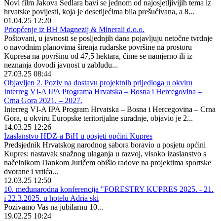
Novi film Jakova Sedlara bavi se jednom od najosjetljivijih tema iz
hrvatske povijesti, koja je desetljećima bila prešućivana, a 8...
01.04.25 12:20
Priopćenje iz BH Magnezij & Minerali d.o.o.
Poštovani, u javnosti se posljednjih dana pojavljuju netočne tvrdnje
o navodnim planovima širenja rudarske površine na prostoru
Kupresa na površinu od 47,5 hektara, čime se namjerno ili iz
neznanja dovodi javnost u zabludu...
27.03.25 08:44
Objavljen 2. Poziv na dostavu projektnih prijedloga u okviru
Interreg VI-A IPA Programa Hrvatska – Bosna i Hercegovina –
Crna Gora 2021. – 2027.
Interreg VI-A IPA Program Hrvatska – Bosna i Hercegovina – Crna
Gora, u okviru Europske teritorijalne suradnje, objavio je 2...
14.03.25 12:26
Izaslanstvo HDZ-a BiH u posjeti općini Kupres
Predsjednik Hrvatskog narodnog sabora boravio u posjetu općini
Kupres: nastavak snažnog ulaganja u razvoj, visoko izaslanstvo s
načelnikom Dankom Juričem obišlo radove na projektima sportske
dvorane i vrtića...
12.03.25 12:50
10. međunarodna konferencija "FORESTRY KUPRES 2025. - 21.
i 22.3.2025. u hotelu Adria ski
Pozivamo Vas na jubilarnu 10...
19.02.25 10:24