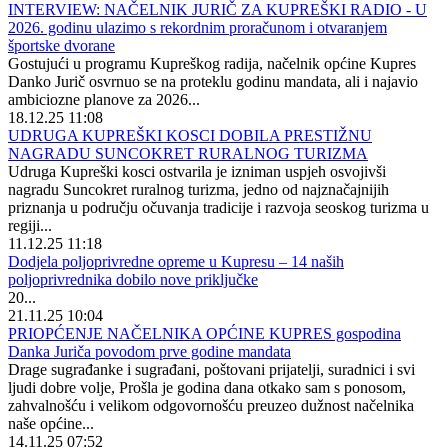
INTERVIEW: NAČELNIK JURIČ ZA KUPREŠKI RADIO - U
2026. godinu ulazimo s rekordnim proračunom i otvaranjem
športske dvorane
Gostujući u programu Kupreškog radija, načelnik općine Kupres
Danko Jurič osvrnuo se na proteklu godinu mandata, ali i najavio
ambiciozne planove za 2026...
18.12.25 11:08
UDRUGA KUPREŠKI KOSCI DOBILA PRESTIŽNU
NAGRADU SUNCOKRET RURALNOG TURIZMA
Udruga Kupreški kosci ostvarila je izniman uspjeh osvojivši
nagradu Suncokret ruralnog turizma, jedno od najznačajnijih
priznanja u području očuvanja tradicije i razvoja seoskog turizma u
regiji...
11.12.25 11:18
Dodjela poljoprivredne opreme u Kupresu – 14 naših
poljoprivrednika dobilo nove priključke
20...
21.11.25 10:04
PRIOPĆENJE NAČELNIKA OPĆINE KUPRES gospodina
Danka Juriča povodom prve godine mandata
Drage sugrađanke i sugrađani, poštovani prijatelji, suradnici i svi
ljudi dobre volje, Prošla je godina dana otkako sam s ponosom,
zahvalnošću i velikom odgovornošću preuzeo dužnost načelnika
naše općine...
14.11.25 07:52