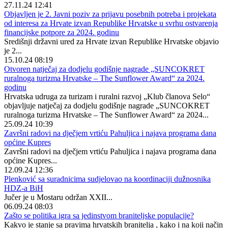
27.11.24 12:41
Objavljen je 2. Javni poziv za prijavu posebnih potreba i projekata
od interesa za Hrvate izvan Republike Hrvatske u svrhu ostvarenja
financijske potpore za 2024. godinu
Središnji državni ured za Hrvate izvan Republike Hrvatske objavio
je 2...
15.10.24 08:19
Otvoren natječaj za dodjelu godišnje nagrade „SUNCOKRET
ruralnoga turizma Hrvatske – The Sunflower Award“ za 2024.
godinu
Hrvatska udruga za turizam i ruralni razvoj „Klub članova Selo“
objavljuje natječaj za dodjelu godišnje nagrade „SUNCOKRET
ruralnoga turizma Hrvatske – The Sunflower Award“ za 2024...
25.09.24 10:39
Završni radovi na dječjem vrtiću Pahuljica i najava programa dana
općine Kupres
Završni radovi na dječjem vrtiću Pahuljica i najava programa dana
općine Kupres...
12.09.24 12:36
Plenković sa suradnicima sudjelovao na koordinaciji dužnosnika
HDZ-a BiH
Jučer je u Mostaru održan XXII...
06.09.24 08:03
Zašto se politika igra sa jedinstvom braniteljske populacije?
Kakvo je stanje sa pravima hrvatskih branitelja , kako i na koji način