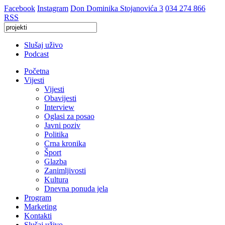
Facebook
Instagram
Don Dominika Stojanovića 3
034 274 866
RSS
Slušaj uživo
Podcast
Početna
Vijesti
Vijesti
Obavijesti
Interview
Oglasi za posao
Javni poziv
Politika
Crna kronika
Šport
Glazba
Zanimljivosti
Kultura
Dnevna ponuda jela
Program
Marketing
Kontakti
Slušaj uživo