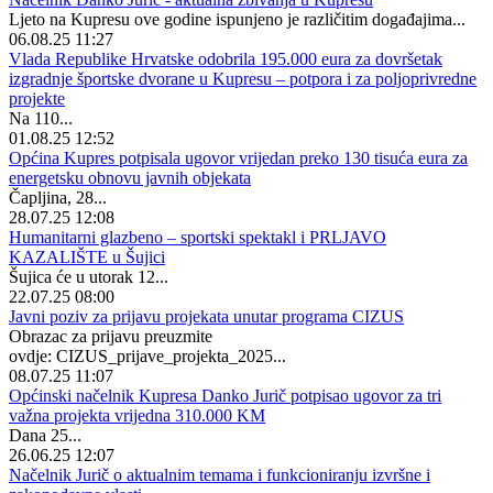
Ljeto na Kupresu ove godine ispunjeno je različitim događajima...
06.08.25 11:27
Vlada Republike Hrvatske odobrila 195.000 eura za dovršetak
izgradnje športske dvorane u Kupresu – potpora i za poljoprivredne
projekte
Na 110...
01.08.25 12:52
Općina Kupres potpisala ugovor vrijedan preko 130 tisuća eura za
energetsku obnovu javnih objekata
Čapljina, 28...
28.07.25 12:08
Humanitarni glazbeno – sportski spektakl i PRLJAVO
KAZALIŠTE u Šujici
Šujica će u utorak 12...
22.07.25 08:00
Javni poziv za prijavu projekata unutar programa CIZUS
Obrazac za prijavu preuzmite
ovdje: CIZUS_prijave_projekta_2025...
08.07.25 11:07
Općinski načelnik Kupresa Danko Jurič potpisao ugovor za tri
važna projekta vrijedna 310.000 KM
Dana 25...
26.06.25 12:07
Načelnik Jurič o aktualnim temama i funkcioniranju izvršne i