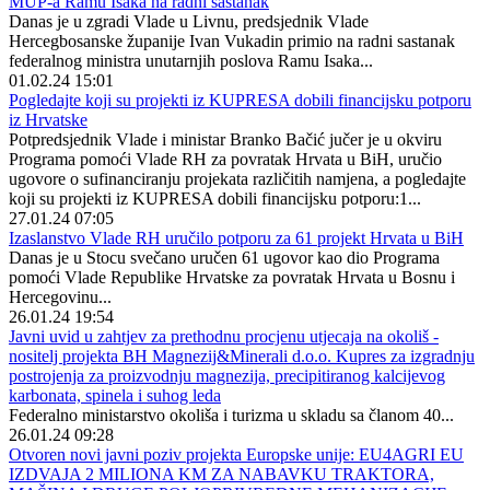
MUP-a Ramu Isaka na radni sastanak
Danas je u zgradi Vlade u Livnu, predsjednik Vlade
Hercegbosanske županije Ivan Vukadin primio na radni sastanak
federalnog ministra unutarnjih poslova Ramu Isaka...
01.02.24 15:01
Pogledajte koji su projekti iz KUPRESA dobili financijsku potporu
iz Hrvatske
Potpredsjednik Vlade i ministar Branko Bačić jučer je u okviru
Programa pomoći Vlade RH za povratak Hrvata u BiH, uručio
ugovore o sufinanciranju projekata različitih namjena, a pogledajte
koji su projekti iz KUPRESA dobili financijsku potporu:1...
27.01.24 07:05
Izaslanstvo Vlade RH uručilo potporu za 61 projekt Hrvata u BiH
Danas je u Stocu svečano uručen 61 ugovor kao dio Programa
pomoći Vlade Republike Hrvatske za povratak Hrvata u Bosnu i
Hercegovinu...
26.01.24 19:54
Javni uvid u zahtjev za prethodnu procjenu utjecaja na okoliš -
nositelj projekta BH Magnezij&Minerali d.o.o. Kupres za izgradnju
postrojenja za proizvodnju magnezija, precipitiranog kalcijevog
karbonata, spinela i suhog leda
Federalno ministarstvo okoliša i turizma u skladu sa članom 40...
26.01.24 09:28
Otvoren novi javni poziv projekta Europske unije: EU4AGRI EU
IZDVAJA 2 MILIONA KM ZA NABAVKU TRAKTORA,