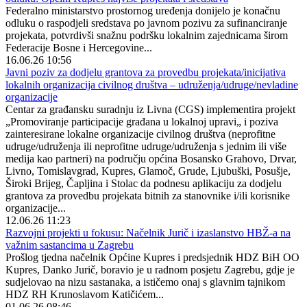
Federalno ministarstvo prostornog uređenja donijelo je konačnu
odluku o raspodjeli sredstava po javnom pozivu za sufinanciranje
projekata, potvrdivši snažnu podršku lokalnim zajednicama širom
Federacije Bosne i Hercegovine...
16.06.26 10:56
Javni poziv za dodjelu grantova za provedbu projekata/inicijativa
lokalnih organizacija civilnog društva – udruženja/udruge/nevladine
organizacije
Centar za građansku suradnju iz Livna (CGS) implementira projekt
„Promoviranje participacije građana u lokalnoj upravi„ i poziva
zainteresirane lokalne organizacije civilnog društva (neprofitne
udruge/udruženja ili neprofitne udruge/udruženja s jednim ili više
medija kao partneri) na području općina Bosansko Grahovo, Drvar,
Livno, Tomislavgrad, Kupres, Glamoč, Grude, Ljubuški, Posušje,
Široki Brijeg, Čapljina i Stolac da podnesu aplikaciju za dodjelu
grantova za provedbu projekata bitnih za stanovnike i/ili korisnike
organizacije...
12.06.26 11:23
Razvojni projekti u fokusu: Načelnik Jurič i izaslanstvo HBŽ-a na
važnim sastancima u Zagrebu
Prošlog tjedna načelnik Općine Kupres i predsjednik HDZ BiH OO
Kupres, Danko Jurič, boravio je u radnom posjetu Zagrebu, gdje je
sudjelovao na nizu sastanaka, a ističemo onaj s glavnim tajnikom
HDZ RH Krunoslavom Katičićem...
01.06.26 08:46