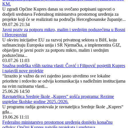
KM.
U zgradi Općine Kupres danas su svečano potpisani ugovori o
dodjeli sredstava Federalnog ministarstva prostornog uređenja za
projekte koji će se realizirati na području Hercegbosanske županije...
09.07.26 21:34
Javni poziv za potporu mikro, malim i srednjim poduzećima u Bosni
i Hercegovini
U okviru inicijative EU za razvoj privatnog sektora u BiH, koju
sufinanciraju Europska unija i SR Njemačka, a implementira GIZ,
objavljen je javni poziv za potporu mikro, malim i srednjim
poduzećima...
03.07.26 11:03
Snažna podrška viših razina vlasti: Čović i Filipović posjetili Kupres
i najavili nove projekte
“Izrazito je važno da svi zajedno jasno utvrdimo sve lokalne
prioritete i redovito se odvija komunikacija s nadležnim institucijama
na svim razinama vlasti...
25.06.26 14:50
Ravnateljica Srednje škole „Kupres“ gošća programa: Rezime
uspješne školske godine 2025./2026.
U programu radija gostovala je ravnateljica Srednje škole „Kupres“
gđa...
19.06.26 11:11
Federalno ministarstvo prostornog uređenja donijelo konačnu
odluku: Općini Kupres najviše projekata i sredstava