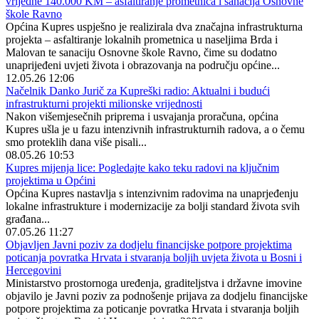
vrijedne 140.000 KM – asfaltiranje prometnica i sanacija Osnovne
škole Ravno
Općina Kupres uspješno je realizirala dva značajna infrastrukturna
projekta – asfaltiranje lokalnih prometnica u naseljima Brda i
Malovan te sanaciju Osnovne škole Ravno, čime su dodatno
unaprijeđeni uvjeti života i obrazovanja na području općine...
12.05.26 12:06
Načelnik Danko Jurič za Kupreški radio: Aktualni i budući
infrastrukturni projekti milionske vrijednosti
Nakon višemjesečnih priprema i usvajanja proračuna, općina
Kupres ušla je u fazu intenzivnih infrastrukturnih radova, a o čemu
smo proteklih dana više pisali...
08.05.26 10:53
Kupres mijenja lice: Pogledajte kako teku radovi na ključnim
projektima u Općini
Općina Kupres nastavlja s intenzivnim radovima na unaprjeđenju
lokalne infrastrukture i modernizacije za bolji standard života svih
građana...
07.05.26 11:27
Objavljen Javni poziv za dodjelu financijske potpore projektima
poticanja povratka Hrvata i stvaranja boljih uvjeta života u Bosni i
Hercegovini
Ministarstvo prostornoga uređenja, graditeljstva i državne imovine
objavilo je Javni poziv za podnošenje prijava za dodjelu financijske
potpore projektima za poticanje povratka Hrvata i stvaranja boljih