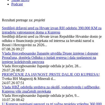
Podcast
Rezultati pretrage za:
projekti
Središnji državni ured za Hrvate izvan RH odobrio 390.000 KM za
izgradnju vatrogasnog doma u Kupresu
Središnji državni ured za Hrvate izvan Republike Hrvatske donio je
odluku o financiranju projekata od interesa za hrvatski narod u
Bosni i Hercegovini za 2026...
07.08.26 09:27
Vlada Hercegbosanske županije utvrdila Druge izmjene i dopune
Proračuna, donijela Odluku o isplati regresa i dala suglasnost na
izmjene kolektivnih ugovora
Vlada Hercegbosanske županije održala je jučer, 28...
29.07.26 08:20
PRIOPĆENJE ZA JAVNOST: PRSTE DALJE OD KUPRESA!
Tvrtka BH Magnezij & Minerali d...
24.07.26 07:51
Vlada HBŽ odobrila sredstva za okoliš, vodoprivredu i udžbenike,
Kupresu više značajnih projekata
Vlada Hercegbosanske županije održala je jučer, 9...
10.07.26 08:42
U Kupresu potpisani ugovori za tri važna projekta vrijedna 360 000