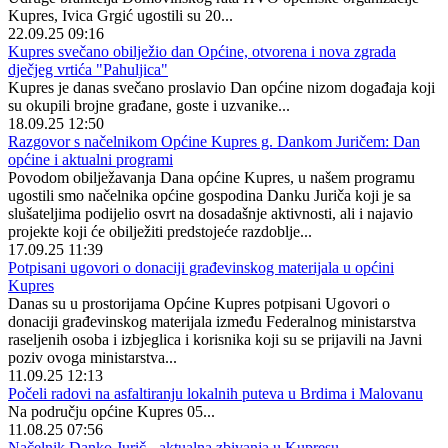
Kupres, Ivica Grgić ugostili su 20...
22.09.25 09:16
Kupres svečano obilježio dan Općine, otvorena i nova zgrada
dječjeg vrtića "Pahuljica"
Kupres je danas svečano proslavio Dan općine nizom događaja koji
su okupili brojne građane, goste i uzvanike...
18.09.25 12:50
Razgovor s načelnikom Općine Kupres g. Dankom Juričem: Dan
općine i aktualni programi
Povodom obilježavanja Dana općine Kupres, u našem programu
ugostili smo načelnika općine gospodina Danku Juriča koji je sa
slušateljima podijelio osvrt na dosadašnje aktivnosti, ali i najavio
projekte koji će obilježiti predstojeće razdoblje...
17.09.25 11:39
Potpisani ugovori o donaciji građevinskog materijala u općini
Kupres
Danas su u prostorijama Općine Kupres potpisani Ugovori o
donaciji građevinskog materijala između Federalnog ministarstva
raseljenih osoba i izbjeglica i korisnika koji su se prijavili na Javni
poziv ovoga ministarstva...
11.09.25 12:13
Počeli radovi na asfaltiranju lokalnih puteva u Brdima i Malovanu
Na području općine Kupres 05...
11.08.25 07:56
Načelnik Danko Jurič - aktualna zbivanja u Kupresu