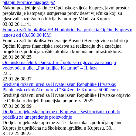
pitanju tvornice magnezija?
Nakon posljednje sjednice Općinskog vijeća Kupres, javni prostor
preplavila je kampanja usmjerena protiv deset vijećnika koji su
glasovali suzdržano o inicijativi udruge Mladi za Kupres...
03.02.26 11:41
Fond za zaštitu okoliša FBiH odobrio dva projekta Općini Kupres u
iznosu od 83.850,00 KM
Fond za zaštitu okoliša Federacije Bosne i Hercegovine odobrio je
Općini Kupres financijska sredstva za realizaciju dva značajna
projekta iz područja zaštite okoliša i komunalne infrastrukture...
26.01.26 08:25
Općinski načelnik Danko Jurič potpisao ugovor za sanaciju
vodovoda u ulici „Put kraljice Katarine“ – II. faza
22...
23.01.26 08:37
Središnji državni ured za Hrvate izvan Republike Hrvatske:
Planinarsko ekološkoj udruzi "Stožer" iz Kupresa 5000 eura
Središnji državni ured za Hrvate izvan Republike Hrvatske objavio
je Odluku o dodjeli financijske potpore za 2025...
07.01.26 09:09
Dodjela mljekarske opreme u Kupresu – šest korisnika dobilo
podršku za unapređenje proizvodnje
Dodjela mljekarske opreme za šest korisnika s područja općine
Kupres je upriličena na školskom igralištu u Kupresu, 30...
31.12.25 09:22