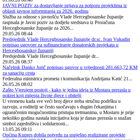
JAVNI POZIV za dostavljanje prijava za potporu projektima iz
oblasti javnog informiranja za 2026. godinu
Služba za odnose s javnošću Vlade Hercegbosanske županije
raspisala je Javni poziv za dodjelu sredstava iz Proračuna
Hercegbosanske županije za 2026...
29.05.26 08:44
Predsjednik Vlade Hercegbosanske županije dr.sc. Ivan Vukadin
potpisao ugovore za sufinanciranje donatorskih projekata u
Hercegbosanskoj županiji
Predsjednik Vlade Hercegbosanske županije dr...
29.05.26 08:37
Načelnik Danko Jurič potpisao ugovor u vrijednosti 281.663,72 KM
za sanaciju cesta
Federalna ministrica prometa i komunikacija Andrijana Katić 21...
26.05.26 08:02
Zašto Vjerujem postoji - kako je jedna ideja iz Mostara prerasla u
pokret koji mijenja živote djece i obitelji
U vremenu kada sve veći broj djece treba stručnu podršku u
razvoju, a roditelji se često suočavaju s dugim čekanjima i
ograničenim mogućnostima pristupa tretmanima, u Mostaru je prije
nekoliko godina nastala inicijativa koja je danas prerasla u snažan
simbol zajedništva i solidarnosti...
13.05.26 09:11
Općina Kupres dobila potvrdu za uspješno realizirane projekte