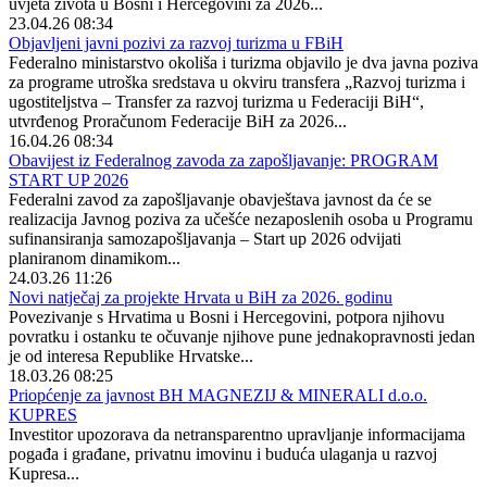
uvjeta života u Bosni i Hercegovini za 2026...
23.04.26 08:34
Objavljeni javni pozivi za razvoj turizma u FBiH
Federalno ministarstvo okoliša i turizma objavilo je dva javna poziva
za programe utroška sredstava u okviru transfera „Razvoj turizma i
ugostiteljstva – Transfer za razvoj turizma u Federaciji BiH“,
utvrđenog Proračunom Federacije BiH za 2026...
16.04.26 08:34
Obavijest iz Federalnog zavoda za zapošljavanje: PROGRAM
START UP 2026
Federalni zavod za zapošljavanje obavještava javnost da će se
realizacija Javnog poziva za učešće nezaposlenih osoba u Programu
sufinansiranja samozapošljavanja – Start up 2026 odvijati
planiranom dinamikom...
24.03.26 11:26
Novi natječaj za projekte Hrvata u BiH za 2026. godinu
Povezivanje s Hrvatima u Bosni i Hercegovini, potpora njihovu
povratku i ostanku te očuvanje njihove pune jednakopravnosti jedan
je od interesa Republike Hrvatske...
18.03.26 08:25
Priopćenje za javnost BH MAGNEZIJ & MINERALI d.o.o.
KUPRES
Investitor upozorava da netransparentno upravljanje informacijama
pogađa i građane, privatnu imovinu i buduća ulaganja u razvoj
Kupresa...