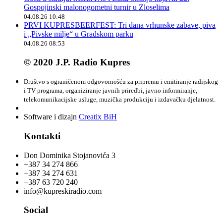
Gospojinski malonogometni turnir u Zloselima
04.08.26 10:48
PRVI KUPRESBEERFEST: Tri dana vrhunske zabave, piva
i „Pivske milje“ u Gradskom parku
04.08.26 08:53
© 2020 J.P. Radio Kupres
Društvo s ograničenom odgovornošću za pripremu i emitiranje radijskog
i TV programa, organiziranje javnih priredbi, javno informiranje,
telekomunikacijske usluge, muzička produkciju i izdavačku djelatnost.
Software i dizajn
Creatix BiH
Kontakti
Don Dominika Stojanovića 3
+387 34 274 866
+387 34 274 631
+387 63 720 240
info@kupreskiradio.com
Social