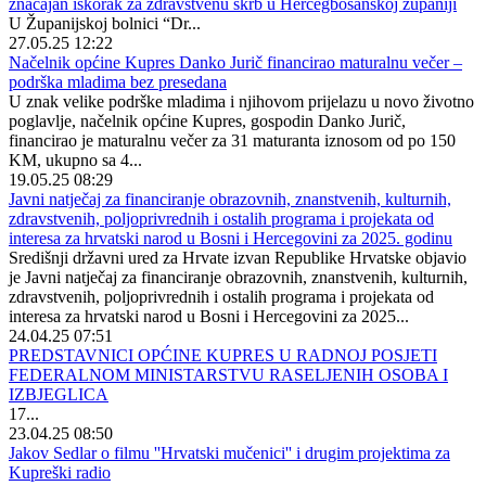
značajan iskorak za zdravstvenu skrb u Hercegbosanskoj županiji
U Županijskoj bolnici “Dr...
27.05.25 12:22
Načelnik općine Kupres Danko Jurič financirao maturalnu večer –
podrška mladima bez presedana
U znak velike podrške mladima i njihovom prijelazu u novo životno
poglavlje, načelnik općine Kupres, gospodin Danko Jurič,
financirao je maturalnu večer za 31 maturanta iznosom od po 150
KM, ukupno sa 4...
19.05.25 08:29
Javni natječaj za financiranje obrazovnih, znanstvenih, kulturnih,
zdravstvenih, poljoprivrednih i ostalih programa i projekata od
interesa za hrvatski narod u Bosni i Hercegovini za 2025. godinu
Središnji državni ured za Hrvate izvan Republike Hrvatske objavio
je Javni natječaj za financiranje obrazovnih, znanstvenih, kulturnih,
zdravstvenih, poljoprivrednih i ostalih programa i projekata od
interesa za hrvatski narod u Bosni i Hercegovini za 2025...
24.04.25 07:51
PREDSTAVNICI OPĆINE KUPRES U RADNOJ POSJETI
FEDERALNOM MINISTARSTVU RASELJENIH OSOBA I
IZBJEGLICA
17...
23.04.25 08:50
Jakov Sedlar o filmu ''Hrvatski mučenici'' i drugim projektima za
Kupreški radio