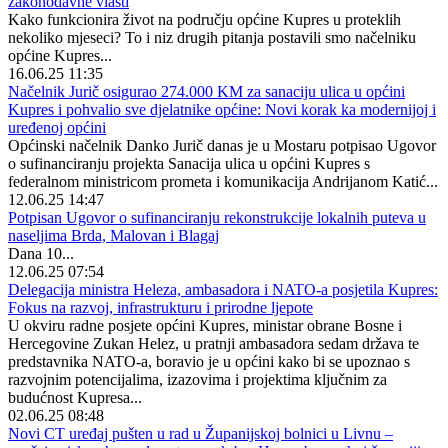
zakonodavne vlasti
Kako funkcionira život na području općine Kupres u proteklih
nekoliko mjeseci? To i niz drugih pitanja postavili smo načelniku
općine Kupres...
16.06.25 11:35
Načelnik Jurič osigurao 274.000 KM za sanaciju ulica u općini
Kupres i pohvalio sve djelatnike općine: Novi korak ka modernijoj i
uređenoj općini
Općinski načelnik Danko Jurič danas je u Mostaru potpisao Ugovor
o sufinanciranju projekta Sanacija ulica u općini Kupres s
federalnom ministricom prometa i komunikacija Andrijanom Katić...
12.06.25 14:47
Potpisan Ugovor o sufinanciranju rekonstrukcije lokalnih puteva u
naseljima Brda, Malovan i Blagaj
Dana 10...
12.06.25 07:54
Delegacija ministra Heleza, ambasadora i NATO-a posjetila Kupres:
Fokus na razvoj, infrastrukturu i prirodne ljepote
U okviru radne posjete općini Kupres, ministar obrane Bosne i
Hercegovine Zukan Helez, u pratnji ambasadora sedam država te
predstavnika NATO-a, boravio je u općini kako bi se upoznao s
razvojnim potencijalima, izazovima i projektima ključnim za
budućnost Kupresa...
02.06.25 08:48
Novi CT uređaj pušten u rad u Županijskoj bolnici u Livnu –