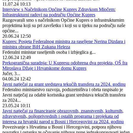
11.07.24 10:13
Interview s Načelnikom Općine Kupres Zdravkom Miočem:
Infrastrukturni radovi na području Općine Kupres
Razgovarali smo s načelnikom Općine Kupres o infrastrukturnim
projektima koji su pri završetku i koji su u tijeku na području naše
općine...
20.06.24 12:50
Kupres: Posjeta Federalnog ministra za raseljene Nerina Dizdara i
ministra obrane BiH Zukana Heleza
Federalni ministar raseljenih osoba i izbjeglica g...
12.06.24 12:49
Prekogranična suradnja: U Kupresu odobrena dva projekta, OŠ fra
Miroslava Džaje i Hrvatskome domu Kupres
Jučer, 3...
04.06.24 12:42
Javni natječaj za grant sredstava tekućih transfera za 2024. godinu
Federalno ministarstvo razvoja, poduzetništva i obrta raspisalo je
Javni natječaj za odabir korisnika grant sredstava tekućih transfera
za 2024...
23.05.24 10:11
Javni natječaj za financiranje obrazovnih, znanstvenih, kulturnih,
zdravstvenih, poljoprivrednih i ostalih programa i projekata od
interesa za hrvatski narod u Bosni i Hercegovini za 2024. godinu
Povezivanje s Hrvatima u Bosni i Hercegovini, potpora njihovu
povratku i ostanku te očuvanje njihove pune jednakopravnosti jedan