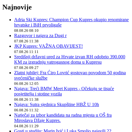
Najnovije
Adria Ski Kupres: Champion Cup Kupres okupio renomirane
hrvatske i BiH prvoligaše
08.08.26 08:10
Razgovor i najava za Dugi r
07.08.26 11:38
JKP Kupres: VAŽNA OBAVIJEST!
07.08.26 11:11
Središnji državni ured za Hrvate izvan RH odobrio 390.000
KM za izgradnju vatrogasnog doma u Kupresu
07.08.26 09:27
Zlatni jubilej: Fra Ćiro Lovrić gostovao povodom 50 godina
svećeničke službe
06.08.26 12:05
Najava: Treći BMW Meet Kupres - Očekuju se tisuće
posjetitelja i stotine vozila
06.08.26 11:38
Najava: Sutra sjednica Skupštine HBŽ U 10h
06.08.26 11:32
Natječaj za izbor kandidata na radna mjesta u OŠ fra
Miroslava Džaje Kupres.
04.08.26 11:29
Gosti u studiju: Marin Ivić i Luka Smoljo najavili 22.