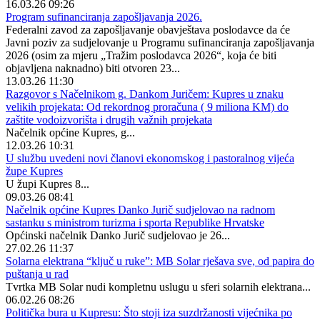
16.03.26 09:26
Program sufinanciranja zapošljavanja 2026.
Federalni zavod za zapošljavanje obavještava poslodavce da će
Javni poziv za sudjelovanje u Programu sufinanciranja zapošljavanja
2026 (osim za mjeru „Tražim poslodavca 2026“, koja će biti
objavljena naknadno) biti otvoren 23...
13.03.26 11:30
Razgovor s Načelnikom g. Dankom Juričem: Kupres u znaku
velikih projekata: Od rekordnog proračuna ( 9 miliona KM) do
zaštite vodoizvorišta i drugih važnih projekata
Načelnik općine Kupres, g...
12.03.26 10:31
U službu uvedeni novi članovi ekonomskog i pastoralnog vijeća
župe Kupres
U župi Kupres 8...
09.03.26 08:41
Načelnik općine Kupres Danko Jurič sudjelovao na radnom
sastanku s ministrom turizma i sporta Republike Hrvatske
Općinski načelnik Danko Jurič sudjelovao je 26...
27.02.26 11:37
Solarna elektrana “ključ u ruke”: MB Solar rješava sve, od papira do
puštanja u rad
Tvrtka MB Solar nudi kompletnu uslugu u sferi solarnih elektrana...
06.02.26 08:26
Politička bura u Kupresu: Što stoji iza suzdržanosti vijećnika po